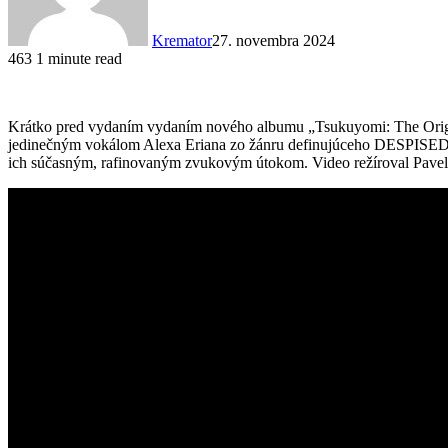
Kremator
27. novembra 2024
463
1 minute read
Krátko pred vydaním vydaním nového albumu „Tsukuyomi: The Orig
jedinečným vokálom Alexa Eriana zo žánru definujúceho DESPISED 
ich súčasným, rafinovaným zvukovým útokom. Video režíroval Pavel 