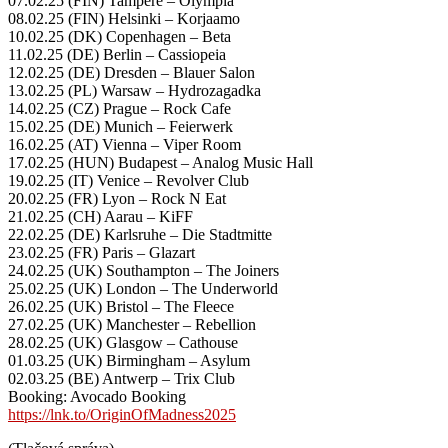
07.02.25 (FIN) Tampere – Olympia
08.02.25 (FIN) Helsinki – Korjaamo
10.02.25 (DK) Copenhagen – Beta
11.02.25 (DE) Berlin – Cassiopeia
12.02.25 (DE) Dresden – Blauer Salon
13.02.25 (PL) Warsaw – Hydrozagadka
14.02.25 (CZ) Prague – Rock Cafe
15.02.25 (DE) Munich – Feierwerk
16.02.25 (AT) Vienna – Viper Room
17.02.25 (HUN) Budapest – Analog Music Hall
19.02.25 (IT) Venice – Revolver Club
20.02.25 (FR) Lyon – Rock N Eat
21.02.25 (CH) Aarau – KiFF
22.02.25 (DE) Karlsruhe – Die Stadtmitte
23.02.25 (FR) Paris – Glazart
24.02.25 (UK) Southampton – The Joiners
25.02.25 (UK) London – The Underworld
26.02.25 (UK) Bristol – The Fleece
27.02.25 (UK) Manchester – Rebellion
28.02.25 (UK) Glasgow – Cathouse
01.03.25 (UK) Birmingham – Asylum
02.03.25 (BE) Antwerp – Trix Club
Booking: Avocado Booking
https://lnk.to/OriginOfMadness2025