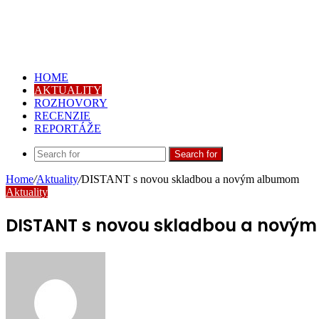
HOME
AKTUALITY
ROZHOVORY
RECENZIE
REPORTÁŽE
Search for
Home
/
Aktuality
/
DISTANT s novou skladbou a novým albumom
Aktuality
DISTANT s novou skladbou a nový