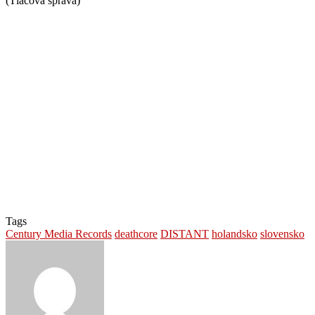
(Tlačová správa)
Tags
Century Media Records
deathcore
DISTANT
holandsko
slovensko