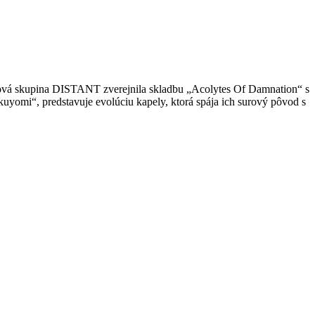
vá skupina DISTANT zverejnila skladbu „Acolytes Of Damnation“ s
mi“, predstavuje evolúciu kapely, ktorá spája ich surový pôvod s