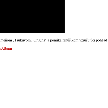
ameňom „Tsukuyomi: Origins“ a ponúka fanúšikom vzrušujúci pohľad n
ginAlbum