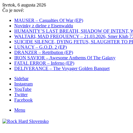
štvrtok, 6 augusta 2026
Čo je nové:
MAUSER – Casualties Of War (EP)
Novinky z dielne z Eisenwaldu
HUMANITY’S LAST BREATH, SHADOW OF INTENT, WHITEC
WALTARI, MAD FREQUENCY – 21.03.2026, Smer Klub 77,
SUICIDE SILENCE, DYING FETUS, SLAUGHTER TO PREVAIL
LUNACY – G.O.D. 2 (EP)
DRANZER – Retribution (EP)
IRON SAVIOR – Awesome Anthems Of The Galaxy
FATAL ERROR – Inferno (EP)
DELIVERANCE – The Voyager Golden Banquet
Sidebar
Instagram
YouTube
Twitter
Facebook
Menu