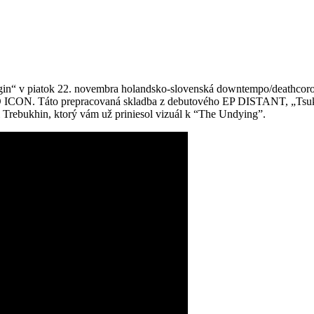
in“ v piatok 22. novembra holandsko-slovenská downtempo/deathcoro
ICON. Táto prepracovaná skladba z debutového EP DISTANT, „Tsukuyo
Trebukhin, ktorý vám už priniesol vizuál k “The Undying”.