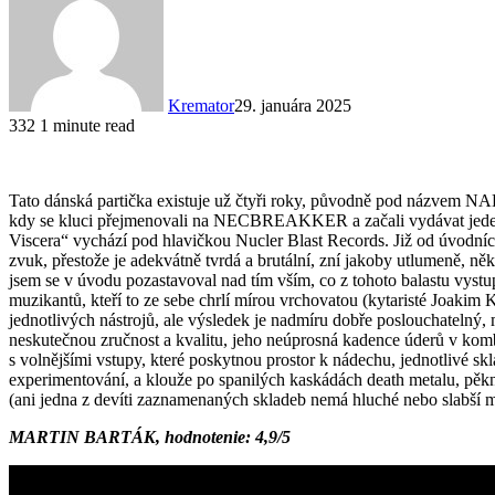
Kremator
29. januára 2025
332
1 minute read
Tato dánská partička existuje už čtyři roky, původně pod názvem N
kdy se kluci přejmenovali na NECBREAKKER a začali vydávat jeden sin
Viscera“ vychází pod hlavičkou Nucler Blast Records. Již od úvod
zvuk, přestože je adekvátně tvrdá a brutální, zní jakoby utlumeně, ně
jsem se v úvodu pozastavoval nad tím vším, co z tohoto balastu vystupu
muzikantů, kteří to ze sebe chrlí mírou vrchovatou (kytaristé Joakim 
jednotlivých nástrojů, ale výsledek je nadmíru dobře poslouchateln
neskutečnou zručnost a kvalitu, jeho neúprosná kadence úderů v kombi
s volnějšími vstupy, které poskytnou prostor k nádechu, jednotlivé sk
experimentování, a klouže po spanilých kaskádách death metalu, pěkně
(ani jedna z devíti zaznamenaných skladeb nemá hluché nebo slabší
MARTIN BARTÁK, hodnotenie: 4,9/5