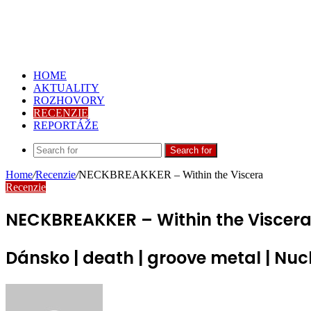
HOME
AKTUALITY
ROZHOVORY
RECENZIE
REPORTÁŽE
Search for
Home
/
Recenzie
/
NECKBREAKKER – Within the Viscera
Recenzie
NECKBREAKKER – Within the Viscer
Dánsko | death | groove metal | Nuc