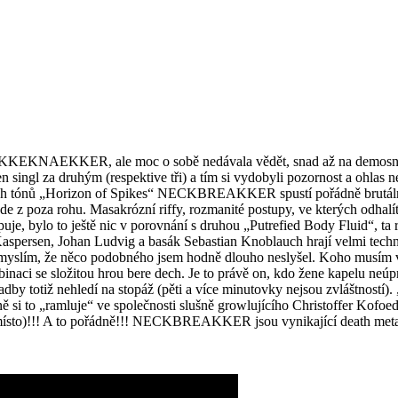
AKKEKNAEKKER, ale moc o sobě nedávala vědět, snad až na demosnímky,
gl za druhým (respektive tři) a tím si vydobyli pozornost a ohlas ne
ních tónů „Horizon of Spikes“ NECKBREAKKER spustí pořádně brutáln
kde z poza rohu. Masakrózní riffy, rozmanité postupy, ve kterých odhal
je, bylo to ještě nic v porovnání s druhou „Putrefied Body Fluid“, ta r
Kaspersen, Johan Ludvig a basák Sebastian Knoblauch hrají velmi techni
ý, myslím, že něco podobného jsem hodně dlouho neslyšel. Koho musím v
naci se složitou hrou bere dech. Je to právě on, kdo žene kapelu neúp
ladby totiž nehledí na stopáž (pěti a více minutovky nejsou zvláštností
 si to „ramluje“ ve společnosti slušně growlujícího Christoffer Kofoed
 místo)!!! A to pořádně!!! NECKBREAKKER jsou vynikající death metal