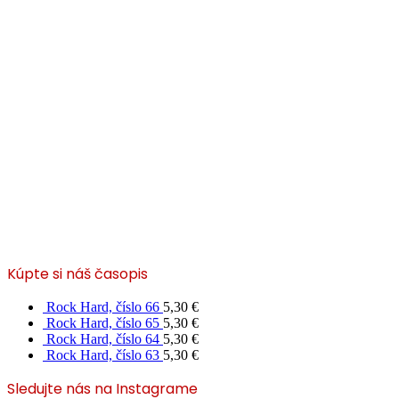
Kúpte si náš časopis
Rock Hard, číslo 66
5,30
€
Rock Hard, číslo 65
5,30
€
Rock Hard, číslo 64
5,30
€
Rock Hard, číslo 63
5,30
€
Sledujte nás na Instagrame