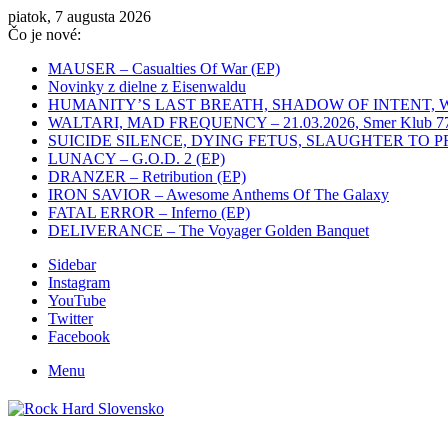
piatok, 7 augusta 2026
Čo je nové:
MAUSER – Casualties Of War (EP)
Novinky z dielne z Eisenwaldu
HUMANITY’S LAST BREATH, SHADOW OF INTENT, WHITEC
WALTARI, MAD FREQUENCY – 21.03.2026, Smer Klub 77,
SUICIDE SILENCE, DYING FETUS, SLAUGHTER TO PREVAIL
LUNACY – G.O.D. 2 (EP)
DRANZER – Retribution (EP)
IRON SAVIOR – Awesome Anthems Of The Galaxy
FATAL ERROR – Inferno (EP)
DELIVERANCE – The Voyager Golden Banquet
Sidebar
Instagram
YouTube
Twitter
Facebook
Menu