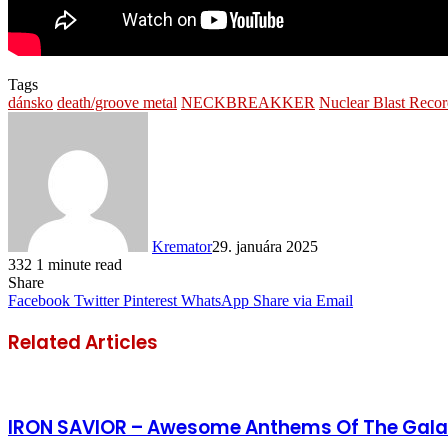
Tags
dánsko
death/groove metal
NECKBREAKKER
Nuclear Blast Recor
Kremator
29. januára 2025
332
1 minute read
Share
Facebook
Twitter
Pinterest
WhatsApp
Share via Email
Related Articles
IRON SAVIOR – Awesome Anthems Of The Gala