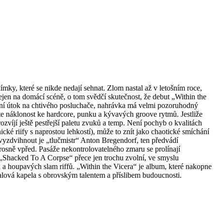
 které se nikde nedají sehnat. Zlom nastal až v letošním roce,
jen na domácí scéně, o tom svědčí skutečnost, že debut „Within the
í útok na chtivého posluchače, nahrávka má velmi pozoruhodný
íte náklonost ke hardcore, punku a kývavých groove rytmů. Jestliže
ozvíjí ještě pestřejší paletu zvuků a temp. Není pochyb o kvalitách
cké riify s naprostou lehkostí), může to znít jako chaotické smíchání
yzdvihnout je „tlučmistr“ Anton Bregendorf, ten předvádí
rosně vpřed. Pasáže nekontrolovatelného zmaru se prolínají
). „Shacked To A Corpse“ přece jen trochu zvolní, ve smyslu
 a houpavých slam riffů. „Within the Vicera“ je album, které nakopne
ová kapela s obrovským talentem a příslibem budoucnosti.