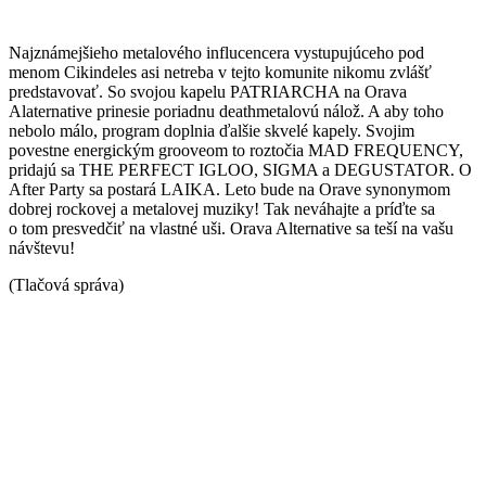
Najznámejšieho metalového influcencera vystupujúceho pod
menom Cikindeles asi netreba v tejto komunite nikomu zvlášť
predstavovať. So svojou kapelu PATRIARCHA na Orava
Alaternative prinesie poriadnu deathmetalovú nálož. A aby toho
nebolo málo, program doplnia ďalšie skvelé kapely. Svojim
povestne energickým grooveom to roztočia MAD FREQUENCY,
pridajú sa THE PERFECT IGLOO, SIGMA a DEGUSTATOR. O
After Party sa postará LAIKA. Leto bude na Orave synonymom
dobrej rockovej a metalovej muziky! Tak neváhajte a príďte sa
o tom presvedčiť na vlastné uši. Orava Alternative sa teší na vašu
návštevu!
(Tlačová správa)