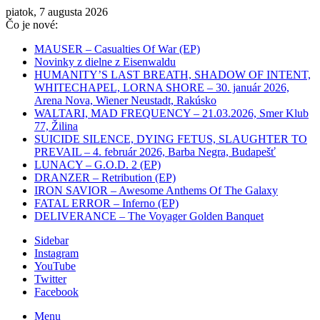
piatok, 7 augusta 2026
Čo je nové:
MAUSER – Casualties Of War (EP)
Novinky z dielne z Eisenwaldu
HUMANITY’S LAST BREATH, SHADOW OF INTENT,
WHITECHAPEL, LORNA SHORE – 30. január 2026,
Arena Nova, Wiener Neustadt, Rakúsko
WALTARI, MAD FREQUENCY – 21.03.2026, Smer Klub
77, Žilina
SUICIDE SILENCE, DYING FETUS, SLAUGHTER TO
PREVAIL – 4. február 2026, Barba Negra, Budapešť
LUNACY – G.O.D. 2 (EP)
DRANZER – Retribution (EP)
IRON SAVIOR – Awesome Anthems Of The Galaxy
FATAL ERROR – Inferno (EP)
DELIVERANCE – The Voyager Golden Banquet
Sidebar
Instagram
YouTube
Twitter
Facebook
Menu