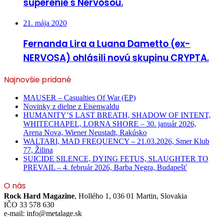
súperenie s Nervosou.
21. mája 2020
Fernanda Lira a Luana Dametto (ex-
NERVOSA) ohlásili novú skupinu CRYPTA.
Najnovšie pridané
MAUSER – Casualties Of War (EP)
Novinky z dielne z Eisenwaldu
HUMANITY’S LAST BREATH, SHADOW OF INTENT,
WHITECHAPEL, LORNA SHORE – 30. január 2026,
Arena Nova, Wiener Neustadt, Rakúsko
WALTARI, MAD FREQUENCY – 21.03.2026, Smer Klub
77, Žilina
SUICIDE SILENCE, DYING FETUS, SLAUGHTER TO
PREVAIL – 4. február 2026, Barba Negra, Budapešť
O nás
Rock Hard Magazine
, Hollého 1, 036 01 Martin, Slovakia
IČO 33 578 630
e-mail: info@metalage.sk