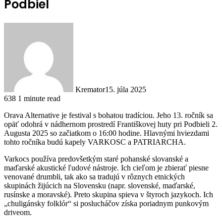
Podbiel
Kremator
15. júla 2025
638
1 minute read
Orava Alternative je festival s bohatou tradíciou. Jeho 13. ročník sa
opäť odohrá v nádhernom prostredí Františkovej huty pri Podbieli 2.
Augusta 2025 so začiatkom o 16:00 hodine. Hlavnými hviezdami
tohto ročníka budú kapely VARKOSC a PATRIARCHA.
Varkocs používa predovšetkým staré pohanské slovanské a
maďarské akustické ľudové nástroje. Ich cieľom je zbierať piesne
venované drumbli, tak ako sa tradujú v rôznych etnických
skupinách žijúcich na Slovensku (napr. slovenské, maďarské,
rusínske a moravské). Preto skupina spieva v štyroch jazykoch. Ich
„chuligánsky folklór“ si poslucháčov získa poriadnym punkovým
driveom.