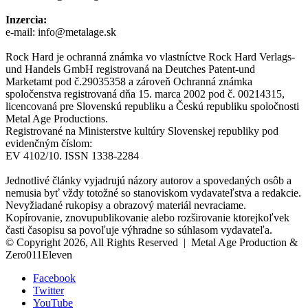
Inzercia:
e-mail: info@metalage.sk
Rock Hard je ochranná známka vo vlastníctve Rock Hard Verlags-
und Handels GmbH registrovaná na Deutches Patent-und
Marketamt pod č.29035358 a zároveň Ochranná známka
spoločenstva registrovaná dňa 15. marca 2002 pod č. 00214315,
licencovaná pre Slovenskú republiku a Českú republiku spoločnosti
Metal Age Productions.
Registrované na Ministerstve kultúry Slovenskej republiky pod
evidenčným číslom:
EV 4102/10. ISSN 1338-2284
Jednotlivé články vyjadrujú názory autorov a spovedaných osôb a
nemusia byť vždy totožné so stanoviskom vydavateľstva a redakcie.
Nevyžiadané rukopisy a obrazový materiál nevraciame.
Kopírovanie, znovupublikovanie alebo rozširovanie ktorejkoľvek
časti časopisu sa povoľuje výhradne so súhlasom vydavateľa.
© Copyright 2026, All Rights Reserved | Metal Age Production &
Zero011Eleven
Facebook
Twitter
YouTube