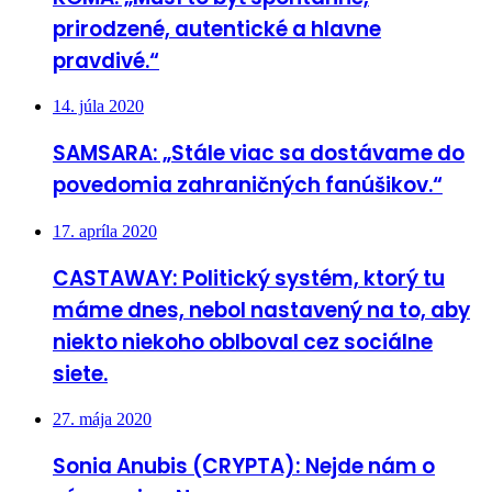
prirodzené, autentické a hlavne
pravdivé.“
14. júla 2020
SAMSARA: „Stále viac sa dostávame do
povedomia zahraničných fanúšikov.“
17. apríla 2020
CASTAWAY: Politický systém, ktorý tu
máme dnes, nebol nastavený na to, aby
niekto niekoho oblboval cez sociálne
siete.
27. mája 2020
Sonia Anubis (CRYPTA): Nejde nám o