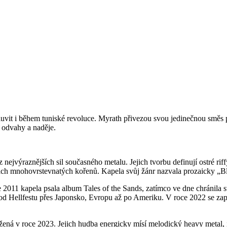
romluvit i během tuniské revoluce. Myrath přivezou svou jedinečnou směs
k odvahy a naděje.
 nejvýraznějších sil současného metalu. Jejich tvorbu definují ostré rif
ejich mnohovrstevnatých kořenů. Kapela svůj žánr nazvala prozaicky „B
 2011 kapela psala album Tales of the Sands, zatímco ve dne chránila 
d Hellfestu přes Japonsko, Evropu až po Ameriku. V roce 2022 se zapsa
ožená v roce 2023. Jejich hudba energicky mísí melodický heavy metal