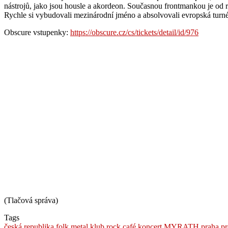
nástrojů, jako jsou housle a akordeon. Současnou frontmankou je od
Rychle si vybudovali mezinárodní jméno a absolvovali evropská turné
Obscure vstupenky:
https://obscure.cz/cs/tickets/detail/id/976
(Tlačová správa)
Tags
česká republika
folk metal
klub rock café
koncert
MYRATH
praha
pr