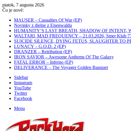
piatok, 7 augusta 2026
Čo je nové:
MAUSER – Casualties Of War (EP)
Novinky z dielne z Eisenwaldu
HUMANITY’S LAST BREATH, SHADOW OF INTENT, WHITEC
WALTARI, MAD FREQUENCY – 21.03.2026, Smer Klub 77,
SUICIDE SILENCE, DYING FETUS, SLAUGHTER TO PREVAIL
LUNACY – G.O.D. 2 (EP)
DRANZER – Retribution (EP)
IRON SAVIOR – Awesome Anthems Of The Galaxy
FATAL ERROR – Inferno (EP)
DELIVERANCE – The Voyager Golden Banquet
Sidebar
Instagram
YouTube
Twitter
Facebook
Menu