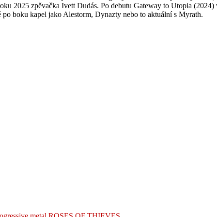
 roku 2025 zpěvačka Ivett Dudás. Po debutu Gateway to Utopia (2024)
 po boku kapel jako Alestorm, Dynazty nebo to aktuální s Myrath.
ogressive metal
ROSES OF THIEVES