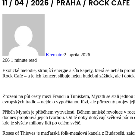
11 / 04 / 2026 / PRAHA / ROCK CAFÉ
Kremator
2. apríla 2026
266
1 minute read
Exotické melodie, strhující energie a síla kapely, která se nebála p
Rock Café – a jejich koncert slibuje nejen hudební zážitek, ale i dote
Zrozeni na půl cesty mezi Francii a Tuniskem, Myrath se stali jednou z
evropských tradic – nejde o vypočítanou fúzi, ale přirozený projev j
Příběh Myrath je příběhem vytrvalosti. Během tuniské revoluce v roce
dodnes proplouvá jejich tvorbou. Od té doby dobývají světová pódia o
kde je slyšely miliony lidí po celém světě.
Roses of Thieves je maďarská folk-metalová kapela z Budapešti, zal