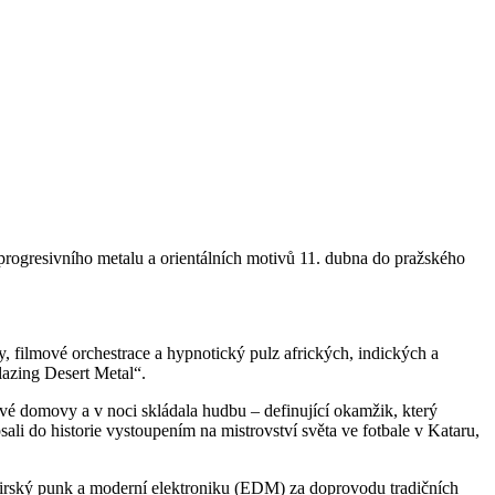
 progresivního metalu a orientálních motivů 11. dubna do pražského
fy, filmové orchestrace a hypnotický pulz afrických, indických a
lazing Desert Metal“.
své domovy a v noci skládala hudbu – definující okamžik, který
li do historie vystoupením na mistrovství světa ve fotbale v Kataru,
, irský punk a moderní elektroniku (EDM) za doprovodu tradičních