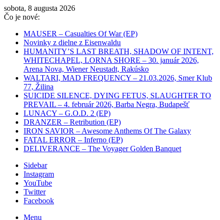
sobota, 8 augusta 2026
Čo je nové:
MAUSER – Casualties Of War (EP)
Novinky z dielne z Eisenwaldu
HUMANITY’S LAST BREATH, SHADOW OF INTENT,
WHITECHAPEL, LORNA SHORE – 30. január 2026,
Arena Nova, Wiener Neustadt, Rakúsko
WALTARI, MAD FREQUENCY – 21.03.2026, Smer Klub
77, Žilina
SUICIDE SILENCE, DYING FETUS, SLAUGHTER TO
PREVAIL – 4. február 2026, Barba Negra, Budapešť
LUNACY – G.O.D. 2 (EP)
DRANZER – Retribution (EP)
IRON SAVIOR – Awesome Anthems Of The Galaxy
FATAL ERROR – Inferno (EP)
DELIVERANCE – The Voyager Golden Banquet
Sidebar
Instagram
YouTube
Twitter
Facebook
Menu