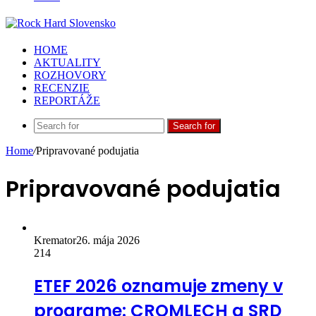
HOME
AKTUALITY
ROZHOVORY
RECENZIE
REPORTÁŽE
Search for
Home
/
Pripravované podujatia
Pripravované podujatia
Kremator
26. mája 2026
214
ETEF 2026 oznamuje zmeny v
programe: CROMLECH a SRD