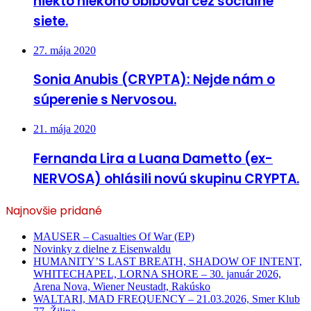
niekto niekoho oblboval cez sociálne
siete.
27. mája 2020
Sonia Anubis (CRYPTA): Nejde nám o
súperenie s Nervosou.
21. mája 2020
Fernanda Lira a Luana Dametto (ex-
NERVOSA) ohlásili novú skupinu CRYPTA.
Najnovšie pridané
MAUSER – Casualties Of War (EP)
Novinky z dielne z Eisenwaldu
HUMANITY’S LAST BREATH, SHADOW OF INTENT,
WHITECHAPEL, LORNA SHORE – 30. január 2026,
Arena Nova, Wiener Neustadt, Rakúsko
WALTARI, MAD FREQUENCY – 21.03.2026, Smer Klub