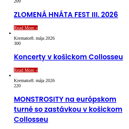
209
ZLOMENÁ HNÁTA FEST III. 2026
Read More »
Kremator
8. mája 2026
300
Koncerty v košickom Collosseu
Read More »
Kremator
8. mája 2026
220
MONSTROSITY na európskom
turné so zastávkou v košickom
Collosseu