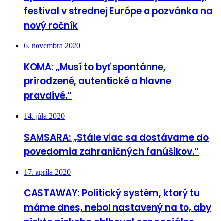
festival v strednej Európe a pozvánka na
nový ročník
6. novembra 2020
KOMA: „Musí to byť spontánne,
prirodzené, autentické a hlavne
pravdivé.“
14. júla 2020
SAMSARA: „Stále viac sa dostávame do
povedomia zahraničných fanúšikov.“
17. apríla 2020
CASTAWAY: Politický systém, ktorý tu
máme dnes, nebol nastavený na to, aby