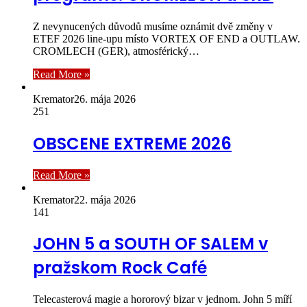
Z nevynucených důvodů musíme oznámit dvě změny v
ETEF 2026 line-upu místo VORTEX OF END a OUTLAW.
CROMLECH (GER), atmosférický…
Read More »
Kremator
26. mája 2026
251
OBSCENE EXTREME 2026
Read More »
Kremator
22. mája 2026
141
JOHN 5 a SOUTH OF SALEM v
pražskom Rock Café
Telecasterová magie a hororový bizar v jednom. John 5 míří