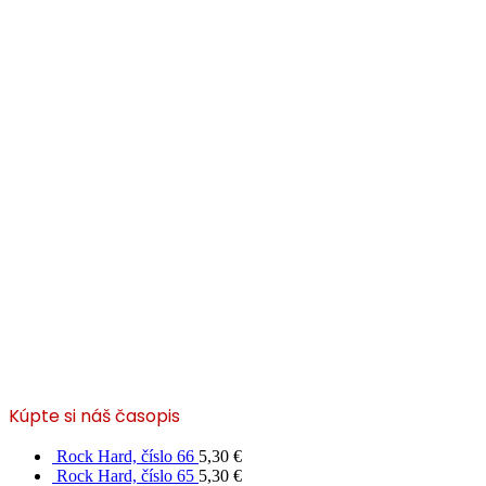
Kúpte si náš časopis
Rock Hard, číslo 66
5,30
€
Rock Hard, číslo 65
5,30
€