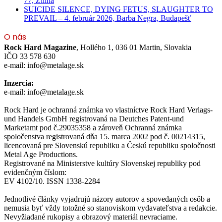
77, Žilina
SUICIDE SILENCE, DYING FETUS, SLAUGHTER TO
PREVAIL – 4. február 2026, Barba Negra, Budapešť
O nás
Rock Hard Magazine
, Hollého 1, 036 01 Martin, Slovakia
IČO 33 578 630
e-mail: info@metalage.sk
Inzercia:
e-mail: info@metalage.sk
Rock Hard je ochranná známka vo vlastníctve Rock Hard Verlags-
und Handels GmbH registrovaná na Deutches Patent-und
Marketamt pod č.29035358 a zároveň Ochranná známka
spoločenstva registrovaná dňa 15. marca 2002 pod č. 00214315,
licencovaná pre Slovenskú republiku a Českú republiku spoločnosti
Metal Age Productions.
Registrované na Ministerstve kultúry Slovenskej republiky pod
evidenčným číslom:
EV 4102/10. ISSN 1338-2284
Jednotlivé články vyjadrujú názory autorov a spovedaných osôb a
nemusia byť vždy totožné so stanoviskom vydavateľstva a redakcie.
Nevyžiadané rukopisy a obrazový materiál nevraciame.