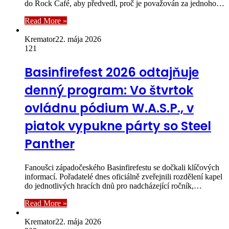
do Rock Café, aby předvedl, proč je považován za jednoho…
Read More »
Kremator
22. mája 2026
121
Basinfirefest 2026 odtajňuje
denný program: Vo štvrtok
ovládnu pódium W.A.S.P., v
piatok vypukne párty so Steel
Panther
Fanoušci západočeského Basinfirefestu se dočkali klíčových
informací. Pořadatelé dnes oficiálně zveřejnili rozdělení kapel
do jednotlivých hracích dnů pro nadcházející ročník,…
Read More »
Kremator
22. mája 2026