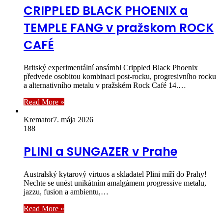
CRIPPLED BLACK PHOENIX a
TEMPLE FANG v pražskom ROCK
CAFÉ
Britský experimentální ansámbl Crippled Black Phoenix
předvede osobitou kombinaci post-rocku, progresivního rocku
a alternativního metalu v pražském Rock Café 14.…
Read More »
Kremator
7. mája 2026
188
PLINI a SUNGAZER v Prahe
Australský kytarový virtuos a skladatel Plini míří do Prahy!
Nechte se unést unikátním amalgámem progressive metalu,
jazzu, fusion a ambientu,…
Read More »