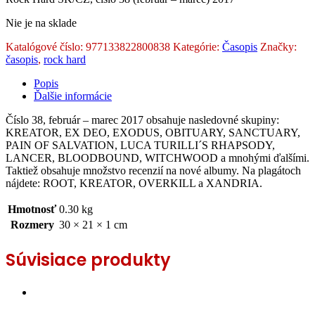
Nie je na sklade
Katalógové číslo:
977133822800838
Kategórie:
Časopis
Značky:
časopis
,
rock hard
Popis
Ďalšie informácie
Číslo 38, február – marec 2017 obsahuje nasledovné skupiny:
KREATOR, EX DEO, EXODUS, OBITUARY, SANCTUARY,
PAIN OF SALVATION, LUCA TURILLI´S RHAPSODY,
LANCER, BLOODBOUND, WITCHWOOD a mnohými ďalšími.
Taktiež obsahuje množstvo recenzií na nové albumy. Na plagátoch
nájdete: ROOT, KREATOR, OVERKILL a XANDRIA.
Hmotnosť
0.30 kg
Rozmery
30 × 21 × 1 cm
Súvisiace produkty