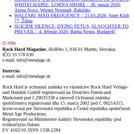
WHITECHAPEL, LORNA SHORE – 30. január 2026,
Arena Nova, Wiener Neustadt, Rakúsko
WALTARI, MAD FREQUENCY – 21.03.2026, Smer Klub
77, Žilina
SUICIDE SILENCE, DYING FETUS, SLAUGHTER TO
PREVAIL – 4. február 2026, Barba Negra, Budapešť
O nás
Rock Hard Magazine
, Hollého 1, 036 01 Martin, Slovakia
IČO 33 578 630
e-mail: info@metalage.sk
Inzercia:
e-mail: info@metalage.sk
Rock Hard je ochranná známka vo vlastníctve Rock Hard Verlags-
und Handels GmbH registrovaná na Deutches Patent-und
Marketamt pod č.29035358 a zároveň Ochranná známka
spoločenstva registrovaná dňa 15. marca 2002 pod č. 00214315,
licencovaná pre Slovenskú republiku a Českú republiku spoločnosti
Metal Age Productions.
Registrované na Ministerstve kultúry Slovenskej republiky pod
evidenčným číslom:
EV 4102/10. ISSN 1338-2284