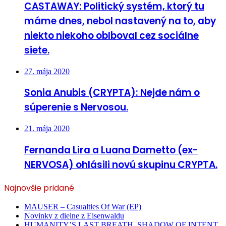
CASTAWAY: Politický systém, ktorý tu
máme dnes, nebol nastavený na to, aby
niekto niekoho oblboval cez sociálne
siete.
27. mája 2020
Sonia Anubis (CRYPTA): Nejde nám o
súperenie s Nervosou.
21. mája 2020
Fernanda Lira a Luana Dametto (ex-
NERVOSA) ohlásili novú skupinu CRYPTA.
Najnovšie pridané
MAUSER – Casualties Of War (EP)
Novinky z dielne z Eisenwaldu
HUMANITY’S LAST BREATH, SHADOW OF INTENT,