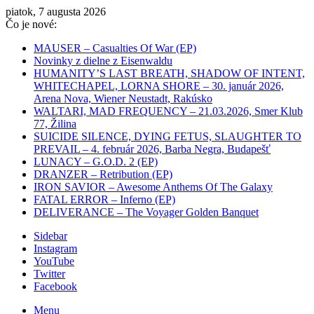
piatok, 7 augusta 2026
Čo je nové:
MAUSER – Casualties Of War (EP)
Novinky z dielne z Eisenwaldu
HUMANITY’S LAST BREATH, SHADOW OF INTENT,
WHITECHAPEL, LORNA SHORE – 30. január 2026,
Arena Nova, Wiener Neustadt, Rakúsko
WALTARI, MAD FREQUENCY – 21.03.2026, Smer Klub
77, Žilina
SUICIDE SILENCE, DYING FETUS, SLAUGHTER TO
PREVAIL – 4. február 2026, Barba Negra, Budapešť
LUNACY – G.O.D. 2 (EP)
DRANZER – Retribution (EP)
IRON SAVIOR – Awesome Anthems Of The Galaxy
FATAL ERROR – Inferno (EP)
DELIVERANCE – The Voyager Golden Banquet
Sidebar
Instagram
YouTube
Twitter
Facebook
Menu