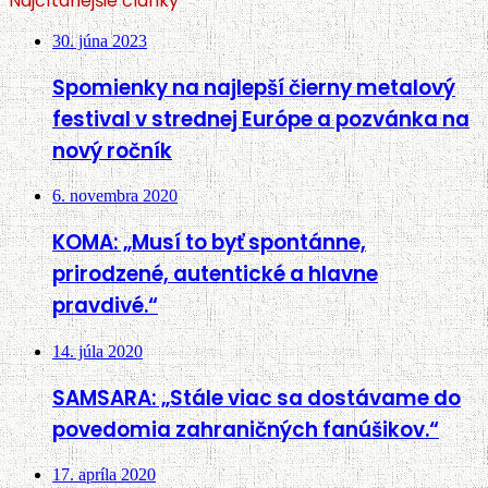
Najčítanejšie články
30. júna 2023
Spomienky na najlepší čierny metalový
festival v strednej Európe a pozvánka na
nový ročník
6. novembra 2020
KOMA: „Musí to byť spontánne,
prirodzené, autentické a hlavne
pravdivé.“
14. júla 2020
SAMSARA: „Stále viac sa dostávame do
povedomia zahraničných fanúšikov.“
17. apríla 2020