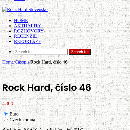
HOME
AKTUALITY
ROZHOVORY
RECENZIE
REPORTÁŽE
Search for
Home
/
Časopis
/
Rock Hard, číslo 46
Rock Hard, číslo 46
4,30
€
Euro
Czech koruna
Rock Hard SK/CZ, číslo 46 (jún – júl 2018)