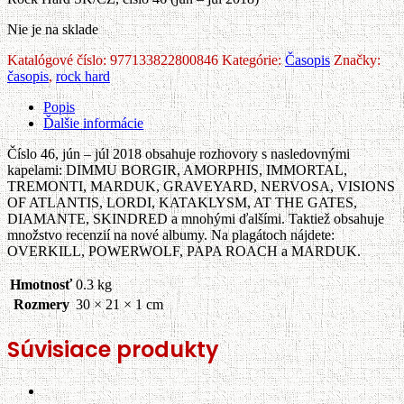
Nie je na sklade
Katalógové číslo:
977133822800846
Kategórie:
Časopis
Značky:
časopis
,
rock hard
Popis
Ďalšie informácie
Číslo 46, jún – júl 2018 obsahuje rozhovory s nasledovnými
kapelami: DIMMU BORGIR, AMORPHIS, IMMORTAL,
TREMONTI, MARDUK, GRAVEYARD, NERVOSA, VISIONS
OF ATLANTIS, LORDI, KATAKLYSM, AT THE GATES,
DIAMANTE, SKINDRED a mnohými ďalšími. Taktiež obsahuje
množstvo recenzií na nové albumy. Na plagátoch nájdete:
OVERKILL, POWERWOLF, PAPA ROACH a MARDUK.
Hmotnosť
0.3 kg
Rozmery
30 × 21 × 1 cm
Súvisiace produkty