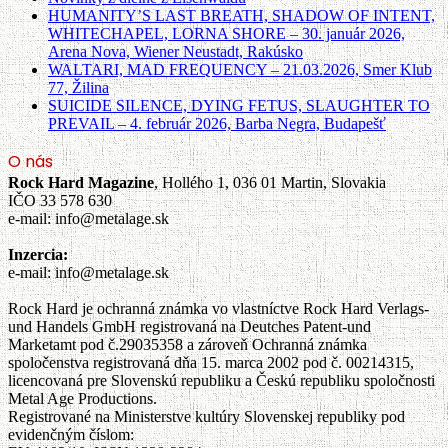
HUMANITY’S LAST BREATH, SHADOW OF INTENT,
WHITECHAPEL, LORNA SHORE – 30. január 2026,
Arena Nova, Wiener Neustadt, Rakúsko
WALTARI, MAD FREQUENCY – 21.03.2026, Smer Klub
77, Žilina
SUICIDE SILENCE, DYING FETUS, SLAUGHTER TO
PREVAIL – 4. február 2026, Barba Negra, Budapešť
O nás
Rock Hard Magazine
, Hollého 1, 036 01 Martin, Slovakia
IČO 33 578 630
e-mail: info@metalage.sk
Inzercia:
e-mail: info@metalage.sk
Rock Hard je ochranná známka vo vlastníctve Rock Hard Verlags-
und Handels GmbH registrovaná na Deutches Patent-und
Marketamt pod č.29035358 a zároveň Ochranná známka
spoločenstva registrovaná dňa 15. marca 2002 pod č. 00214315,
licencovaná pre Slovenskú republiku a Českú republiku spoločnosti
Metal Age Productions.
Registrované na Ministerstve kultúry Slovenskej republiky pod
evidenčným číslom: