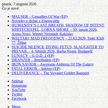
piatok, 7 augusta 2026
Čo je nové:
MAUSER – Casualties Of War (EP)
Novinky z dielne z Eisenwaldu
HUMANITY’S LAST BREATH, SHADOW OF INTENT,
WHITECHAPEL, LORNA SHORE – 30. január 2026,
Arena Nova, Wiener Neustadt, Rakúsko
WALTARI, MAD FREQUENCY – 21.03.2026, Smer Klub
77, Žilina
SUICIDE SILENCE, DYING FETUS, SLAUGHTER TO
PREVAIL – 4. február 2026, Barba Negra, Budapešť
LUNACY – G.O.D. 2 (EP)
DRANZER – Retribution (EP)
IRON SAVIOR – Awesome Anthems Of The Galaxy
FATAL ERROR – Inferno (EP)
DELIVERANCE – The Voyager Golden Banquet
Sidebar
Instagram
YouTube
Twitter
Facebook
Menu