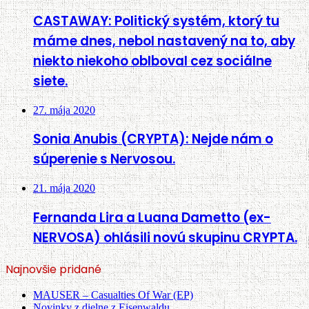
CASTAWAY: Politický systém, ktorý tu
máme dnes, nebol nastavený na to, aby
niekto niekoho oblboval cez sociálne
siete.
27. mája 2020
Sonia Anubis (CRYPTA): Nejde nám o
súperenie s Nervosou.
21. mája 2020
Fernanda Lira a Luana Dametto (ex-
NERVOSA) ohlásili novú skupinu CRYPTA.
Najnovšie pridané
MAUSER – Casualties Of War (EP)
Novinky z dielne z Eisenwaldu