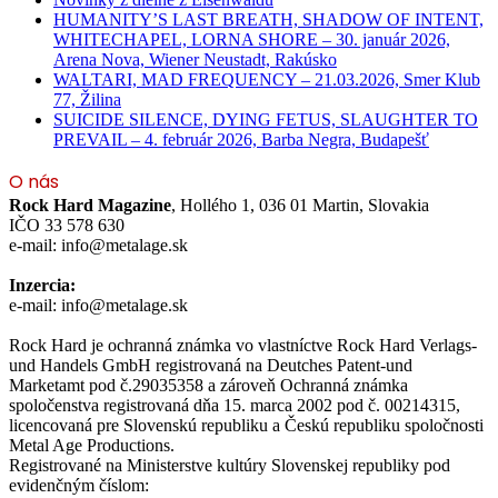
HUMANITY’S LAST BREATH, SHADOW OF INTENT,
WHITECHAPEL, LORNA SHORE – 30. január 2026,
Arena Nova, Wiener Neustadt, Rakúsko
WALTARI, MAD FREQUENCY – 21.03.2026, Smer Klub
77, Žilina
SUICIDE SILENCE, DYING FETUS, SLAUGHTER TO
PREVAIL – 4. február 2026, Barba Negra, Budapešť
O nás
Rock Hard Magazine
, Hollého 1, 036 01 Martin, Slovakia
IČO 33 578 630
e-mail: info@metalage.sk
Inzercia:
e-mail: info@metalage.sk
Rock Hard je ochranná známka vo vlastníctve Rock Hard Verlags-
und Handels GmbH registrovaná na Deutches Patent-und
Marketamt pod č.29035358 a zároveň Ochranná známka
spoločenstva registrovaná dňa 15. marca 2002 pod č. 00214315,
licencovaná pre Slovenskú republiku a Českú republiku spoločnosti
Metal Age Productions.
Registrované na Ministerstve kultúry Slovenskej republiky pod
evidenčným číslom: