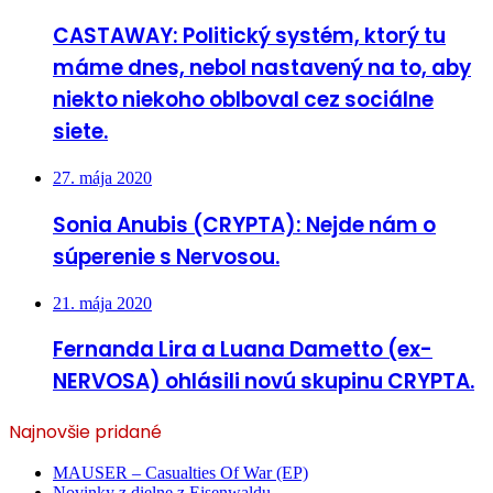
CASTAWAY: Politický systém, ktorý tu
máme dnes, nebol nastavený na to, aby
niekto niekoho oblboval cez sociálne
siete.
27. mája 2020
Sonia Anubis (CRYPTA): Nejde nám o
súperenie s Nervosou.
21. mája 2020
Fernanda Lira a Luana Dametto (ex-
NERVOSA) ohlásili novú skupinu CRYPTA.
Najnovšie pridané
MAUSER – Casualties Of War (EP)
Novinky z dielne z Eisenwaldu