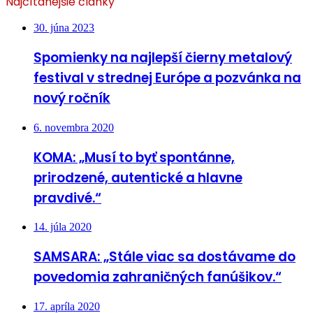
Najčítanejšie články
30. júna 2023
Spomienky na najlepší čierny metalový
festival v strednej Európe a pozvánka na
nový ročník
6. novembra 2020
KOMA: „Musí to byť spontánne,
prirodzené, autentické a hlavne
pravdivé.“
14. júla 2020
SAMSARA: „Stále viac sa dostávame do
povedomia zahraničných fanúšikov.“
17. apríla 2020