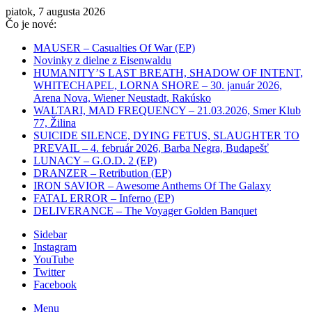
piatok, 7 augusta 2026
Čo je nové:
MAUSER – Casualties Of War (EP)
Novinky z dielne z Eisenwaldu
HUMANITY’S LAST BREATH, SHADOW OF INTENT,
WHITECHAPEL, LORNA SHORE – 30. január 2026,
Arena Nova, Wiener Neustadt, Rakúsko
WALTARI, MAD FREQUENCY – 21.03.2026, Smer Klub
77, Žilina
SUICIDE SILENCE, DYING FETUS, SLAUGHTER TO
PREVAIL – 4. február 2026, Barba Negra, Budapešť
LUNACY – G.O.D. 2 (EP)
DRANZER – Retribution (EP)
IRON SAVIOR – Awesome Anthems Of The Galaxy
FATAL ERROR – Inferno (EP)
DELIVERANCE – The Voyager Golden Banquet
Sidebar
Instagram
YouTube
Twitter
Facebook
Menu