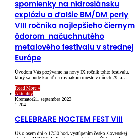
spomienky na nidrosiánsku
explóziu a ďalšie BM/DM perly
VIII ročníka najlepšieho čiernym
ódorom načuchnutého
metalového festivalu v strednej
Európe
Úvodom Vás pozývame na nový IX ročník tohto festivalu,
ktorý sa bude konať na rovnakom mieste v dňoch 29. a…
Read More »
Aktuality
Kremator
21. septembra 2023
1 204
CELEBRARE NOCTEM FEST VIII
Už o osem dní o 17:30 hod. vystúpením česko-slovenskej