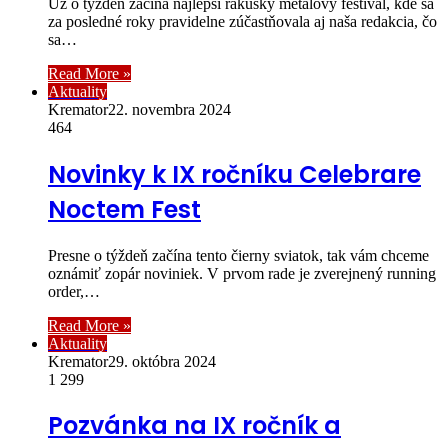
Už o týždeň začína najlepší rakúsky metalový festival, kde sa
za posledné roky pravidelne zúčastňovala aj naša redakcia, čo
sa…
Read More »
Aktuality
Kremator
22. novembra 2024
464
Novinky k IX ročníku Celebrare
Noctem Fest
Presne o týždeň začína tento čierny sviatok, tak vám chceme
oznámiť zopár noviniek. V prvom rade je zverejnený running
order,…
Read More »
Aktuality
Kremator
29. októbra 2024
1 299
Pozvánka na IX ročník a