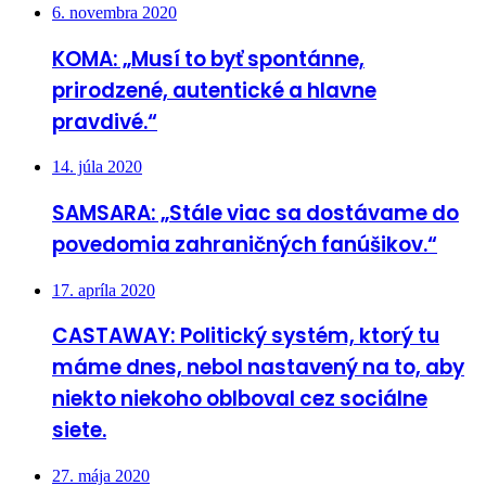
6. novembra 2020
KOMA: „Musí to byť spontánne,
prirodzené, autentické a hlavne
pravdivé.“
14. júla 2020
SAMSARA: „Stále viac sa dostávame do
povedomia zahraničných fanúšikov.“
17. apríla 2020
CASTAWAY: Politický systém, ktorý tu
máme dnes, nebol nastavený na to, aby
niekto niekoho oblboval cez sociálne
siete.
27. mája 2020