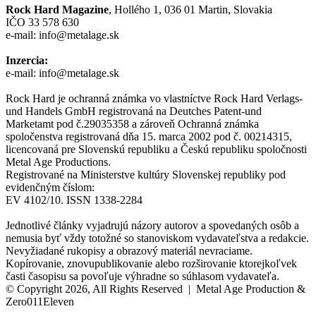
Rock Hard Magazine
, Hollého 1, 036 01 Martin, Slovakia
IČO 33 578 630
e-mail: info@metalage.sk
Inzercia:
e-mail: info@metalage.sk
Rock Hard je ochranná známka vo vlastníctve Rock Hard Verlags-
und Handels GmbH registrovaná na Deutches Patent-und
Marketamt pod č.29035358 a zároveň Ochranná známka
spoločenstva registrovaná dňa 15. marca 2002 pod č. 00214315,
licencovaná pre Slovenskú republiku a Českú republiku spoločnosti
Metal Age Productions.
Registrované na Ministerstve kultúry Slovenskej republiky pod
evidenčným číslom:
EV 4102/10. ISSN 1338-2284
Jednotlivé články vyjadrujú názory autorov a spovedaných osôb a
nemusia byť vždy totožné so stanoviskom vydavateľstva a redakcie.
Nevyžiadané rukopisy a obrazový materiál nevraciame.
Kopírovanie, znovupublikovanie alebo rozširovanie ktorejkoľvek
časti časopisu sa povoľuje výhradne so súhlasom vydavateľa.
© Copyright 2026, All Rights Reserved | Metal Age Production &
Zero011Eleven