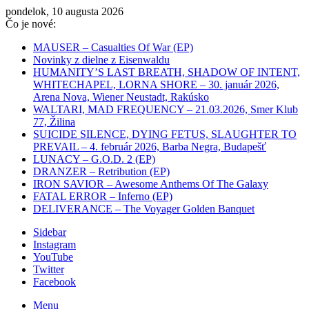
pondelok, 10 augusta 2026
Čo je nové:
MAUSER – Casualties Of War (EP)
Novinky z dielne z Eisenwaldu
HUMANITY’S LAST BREATH, SHADOW OF INTENT,
WHITECHAPEL, LORNA SHORE – 30. január 2026,
Arena Nova, Wiener Neustadt, Rakúsko
WALTARI, MAD FREQUENCY – 21.03.2026, Smer Klub
77, Žilina
SUICIDE SILENCE, DYING FETUS, SLAUGHTER TO
PREVAIL – 4. február 2026, Barba Negra, Budapešť
LUNACY – G.O.D. 2 (EP)
DRANZER – Retribution (EP)
IRON SAVIOR – Awesome Anthems Of The Galaxy
FATAL ERROR – Inferno (EP)
DELIVERANCE – The Voyager Golden Banquet
Sidebar
Instagram
YouTube
Twitter
Facebook
Menu