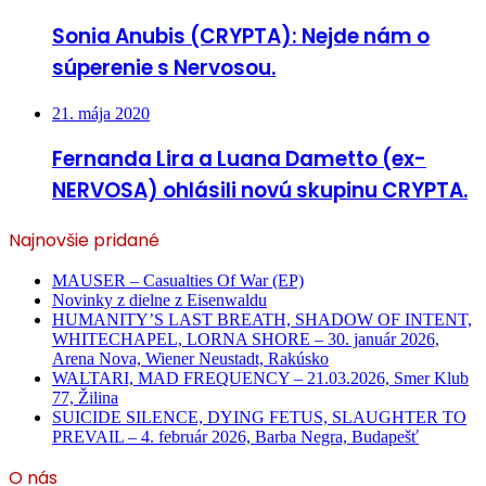
Sonia Anubis (CRYPTA): Nejde nám o
súperenie s Nervosou.
21. mája 2020
Fernanda Lira a Luana Dametto (ex-
NERVOSA) ohlásili novú skupinu CRYPTA.
Najnovšie pridané
MAUSER – Casualties Of War (EP)
Novinky z dielne z Eisenwaldu
HUMANITY’S LAST BREATH, SHADOW OF INTENT,
WHITECHAPEL, LORNA SHORE – 30. január 2026,
Arena Nova, Wiener Neustadt, Rakúsko
WALTARI, MAD FREQUENCY – 21.03.2026, Smer Klub
77, Žilina
SUICIDE SILENCE, DYING FETUS, SLAUGHTER TO
PREVAIL – 4. február 2026, Barba Negra, Budapešť
O nás