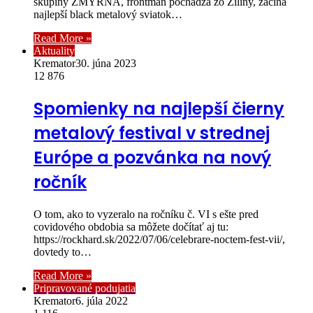
skupiny ZMYRNA, frontman pochádza zo Žiliny, začína
najlepší black metalový sviatok…
Read More »
Aktuality
Kremator
30. júna 2023
12 876
Spomienky na najlepší čierny
metalový festival v strednej
Európe a pozvánka na nový
ročník
O tom, ako to vyzeralo na ročníku č. VI s ešte pred
covidového obdobia sa môžete dočítať aj tu:
https://rockhard.sk/2022/07/06/celebrare-noctem-fest-vii/,
dovtedy to…
Read More »
Pripravované podujatia
Kremator
6. júla 2022