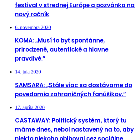
festival v strednej Európe a pozvánka na
nový ročník
6. novembra 2020
KOMA: „Musí to byť spontánne,
prirodzené, autentické a hlavne
pravdivé.“
14. júla 2020
SAMSARA: „Stále viac sa dostávame do
povedomia zahraničných fanúšikov.“
17. apríla 2020
CASTAWAY: Politický systém, ktorý tu
máme dnes, nebol nastavený na to, aby
niekto niekoho oblboval cez sociálne