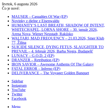
štvrtok, 6 augusta 2026
Čo je nové:
MAUSER – Casualties Of War (EP)
Novinky z dielne z Eisenwaldu
HUMANITY’S LAST BREATH, SHADOW OF INTENT,
WHITECHAPEL, LORNA SHORE – 30. január 2026,
Arena Nova, Wiener Neustadt, Rakúsko
WALTARI, MAD FREQUENCY – 21.03.2026, Smer Klub
77, Žilina
SUICIDE SILENCE, DYING FETUS, SLAUGHTER TO
PREVAIL – 4. február 2026, Barba Negra, Budapešť
LUNACY – G.O.D. 2 (EP)
DRANZER – Retribution (EP)
IRON SAVIOR – Awesome Anthems Of The Galaxy
FATAL ERROR – Inferno (EP)
DELIVERANCE – The Voyager Golden Banquet
Sidebar
Instagram
YouTube
Twitter
Facebook
Menu