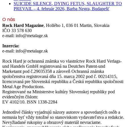
SUICIDE SILENCE, DYING FETUS, SLAUGHTER TO
PREVAIL – 4. február 2026, Barba Negra, Budapešť
O nás
Rock Hard Magazine
, Hollého 1, 036 01 Martin, Slovakia
IČO 33 578 630
e-mail: info@metalage.sk
Inzercia:
e-mail: info@metalage.sk
Rock Hard je ochranná známka vo vlastníctve Rock Hard Verlags-
und Handels GmbH registrovaná na Deutches Patent-und
Marketamt pod č.29035358 a zároveň Ochranná známka
spoločenstva registrovaná dňa 15. marca 2002 pod č. 00214315,
licencovaná pre Slovenskú republiku a Českú republiku spoločnosti
Metal Age Productions.
Registrované na Ministerstve kultúry Slovenskej republiky pod
evidenčným číslom:
EV 4102/10. ISSN 1338-2284
Jednotlivé články vyjadrujú názory autorov a spovedaných osôb a
nemusia byť vždy totožné so stanoviskom vydavateľstva a redakcie.
Nevyžiadané rukopisy a obrazový materiál nevraciame.