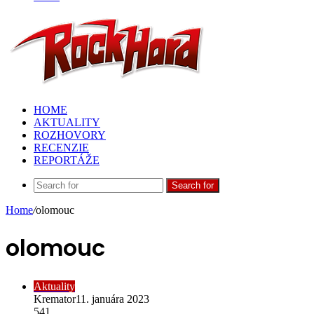
HOME
AKTUALITY
ROZHOVORY
RECENZIE
REPORTÁŽE
Search for
Home
/
olomouc
olomouc
Aktuality
Kremator
11. januára 2023
541