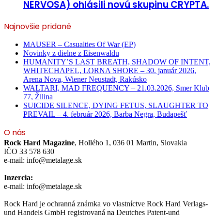
NERVOSA) ohlásili novú skupinu CRYPTA.
Najnovšie pridané
MAUSER – Casualties Of War (EP)
Novinky z dielne z Eisenwaldu
HUMANITY’S LAST BREATH, SHADOW OF INTENT,
WHITECHAPEL, LORNA SHORE – 30. január 2026,
Arena Nova, Wiener Neustadt, Rakúsko
WALTARI, MAD FREQUENCY – 21.03.2026, Smer Klub
77, Žilina
SUICIDE SILENCE, DYING FETUS, SLAUGHTER TO
PREVAIL – 4. február 2026, Barba Negra, Budapešť
O nás
Rock Hard Magazine
, Hollého 1, 036 01 Martin, Slovakia
IČO 33 578 630
e-mail: info@metalage.sk
Inzercia:
e-mail: info@metalage.sk
Rock Hard je ochranná známka vo vlastníctve Rock Hard Verlags-
und Handels GmbH registrovaná na Deutches Patent-und