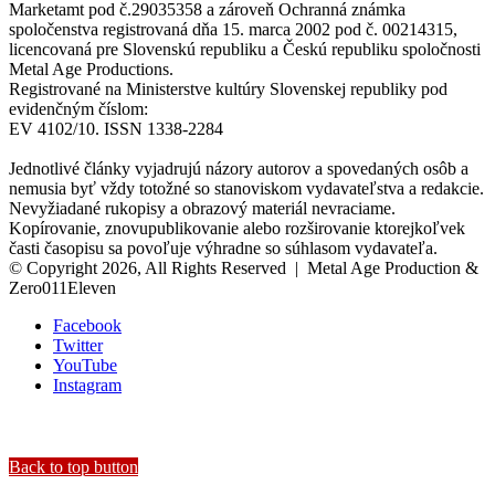
Marketamt pod č.29035358 a zároveň Ochranná známka
spoločenstva registrovaná dňa 15. marca 2002 pod č. 00214315,
licencovaná pre Slovenskú republiku a Českú republiku spoločnosti
Metal Age Productions.
Registrované na Ministerstve kultúry Slovenskej republiky pod
evidenčným číslom:
EV 4102/10. ISSN 1338-2284
Jednotlivé články vyjadrujú názory autorov a spovedaných osôb a
nemusia byť vždy totožné so stanoviskom vydavateľstva a redakcie.
Nevyžiadané rukopisy a obrazový materiál nevraciame.
Kopírovanie, znovupublikovanie alebo rozširovanie ktorejkoľvek
časti časopisu sa povoľuje výhradne so súhlasom vydavateľa.
© Copyright 2026, All Rights Reserved | Metal Age Production &
Zero011Eleven
Facebook
Twitter
YouTube
Instagram
Back to top button