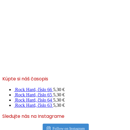
Kúpte si náš časopis
Rock Hard, číslo 66
5,30
€
Rock Hard, číslo 65
5,30
€
Rock Hard, číslo 64
5,30
€
Rock Hard, číslo 63
5,30
€
Sledujte nás na Instagrame
Follow on Instagram