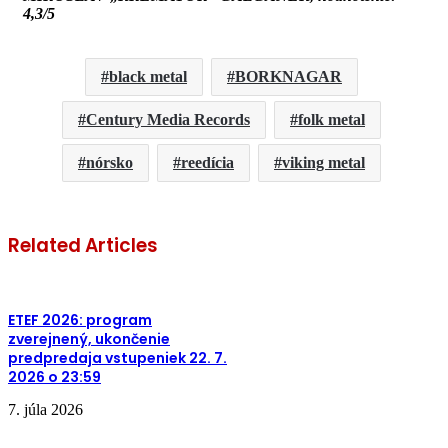
4,3/5
black metal
BORKNAGAR
Century Media Records
folk metal
nórsko
reedícia
viking metal
Related Articles
ETEF 2026: program
zverejnený, ukončenie
predpredaja vstupeniek 22. 7.
2026 o 23:59
7. júla 2026