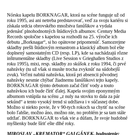
Nórsku kapelu BORKNAGAR, ktorá na scéne funguje už od
roku 1995, asi ani netreba predstavovať, veď za svoju kariéru si
získala srdcia obrovského množstva fanúšikov a vydala
jedenásť plnohodnotných štúdiových albumov. Century Media
Records spoločne s kapelou sa rozhodli na 25. výročie ich
debutu „Borknagar“, si ho opätovne pripomenúť. Samozrejme
skladby prešli štúdiovým remastrom a klasický album bol ešte
doplnený samostatným CD (resp. LP), kde sa nachádzajú rôzne
inštrumentálne skladby (Live Session v Grieghallen Studios z
roku 1995), mixi, resp. skladby zo skúšok z roku 1994, či prvé
nahrávky (tu už však si musíte trocha zvyknúť na súdobejší
zvuk). Veľmi nabitá nahrávka, ktorá pri absencii pôvodnej
nahrávky nesmie chýbať žiadnemu fanúšikovi tejto kapely.
BORKNAGAR týmto debutom začal číriť vody a touto
nahrávkou ich bude číriť ďalej. Kapela svojim eponymným
albumom vstúpila na scénu „z nuly na stovku to dala za pár
sekúnd“ a tento vysoký trend si udržiava i v súčasnej dobe.
Možno si niekto povie, že v 90-tych rokoch sa chytiť na scéne
bolo ľahšie, možno áno, možno nie, no problém je sa tam stále
udržať. BORKNAGAR to však vie a dúfam, že svoje hudobné
myšlienky bude šíriť ešte dlhé roky.
MIROSLAV „KREMATOR“ GALGÁNEK, hodnotenie: