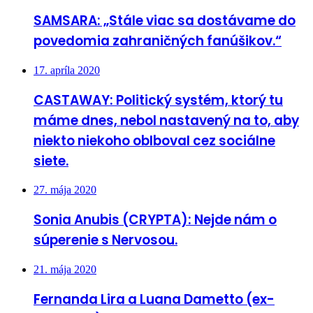
SAMSARA: „Stále viac sa dostávame do
povedomia zahraničných fanúšikov.“
17. apríla 2020
CASTAWAY: Politický systém, ktorý tu
máme dnes, nebol nastavený na to, aby
niekto niekoho oblboval cez sociálne
siete.
27. mája 2020
Sonia Anubis (CRYPTA): Nejde nám o
súperenie s Nervosou.
21. mája 2020
Fernanda Lira a Luana Dametto (ex-