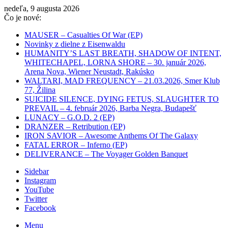
nedeľa, 9 augusta 2026
Čo je nové:
MAUSER – Casualties Of War (EP)
Novinky z dielne z Eisenwaldu
HUMANITY’S LAST BREATH, SHADOW OF INTENT,
WHITECHAPEL, LORNA SHORE – 30. január 2026,
Arena Nova, Wiener Neustadt, Rakúsko
WALTARI, MAD FREQUENCY – 21.03.2026, Smer Klub
77, Žilina
SUICIDE SILENCE, DYING FETUS, SLAUGHTER TO
PREVAIL – 4. február 2026, Barba Negra, Budapešť
LUNACY – G.O.D. 2 (EP)
DRANZER – Retribution (EP)
IRON SAVIOR – Awesome Anthems Of The Galaxy
FATAL ERROR – Inferno (EP)
DELIVERANCE – The Voyager Golden Banquet
Sidebar
Instagram
YouTube
Twitter
Facebook
Menu