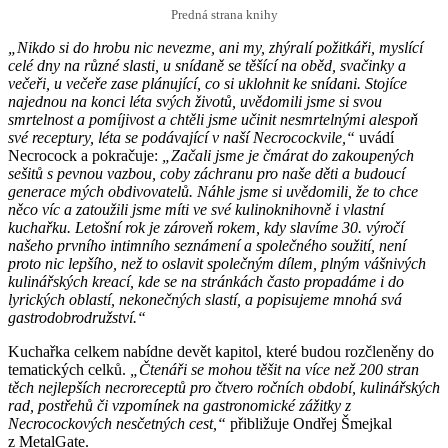
Predná strana knihy
„Nikdo si do hrobu nic nevezme, ani my, zhýralí požitkáři, myslící
celé dny na různé slasti, u snídaně se těšící na oběd, svačinky a
večeři, u večeře zase plánující, co si uklohnit ke snídani. Stojíce
najednou na konci léta svých životů, uvědomili jsme si svou
smrtelnost a pomíjivost a chtěli jsme učinit nesmrtelnými alespoň
své receptury, léta se podávající v naší Necrocockvile,“
uvádí
Necrocock a pokračuje:
„Začali jsme je čmárat do zakoupených
sešitů s pevnou vazbou, coby záchranu pro naše děti a budoucí
generace mých obdivovatelů. Náhle jsme si uvědomili, že to chce
něco víc a zatoužili jsme míti ve své kulinoknihovně i vlastní
kuchařku. Letošní rok je zároveň rokem, kdy slavíme 30. výročí
našeho prvního intimního seznámení a společného soužití, není
proto nic lepšího, než to oslavit společným dílem, plným vášnivých
kulinářských kreací, kde se na stránkách často propadáme i do
lyrických oblastí, nekonečných slastí, a popisujeme mnohá svá
gastrodobrodružství.“
Kuchařka celkem nabídne devět kapitol, které budou rozčleněny do
tematických celků.
„Čtenáři se mohou těšit na více než 200 stran
těch nejlepších necroreceptů pro čtvero ročních období, kulinářských
rad, postřehů či vzpomínek na gastronomické zážitky z
Necrocockových nesčetných cest,“
přibližuje Ondřej Šmejkal
z MetalGate.