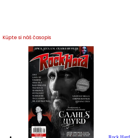
Kúpte si náš časopis
Rock Hard,