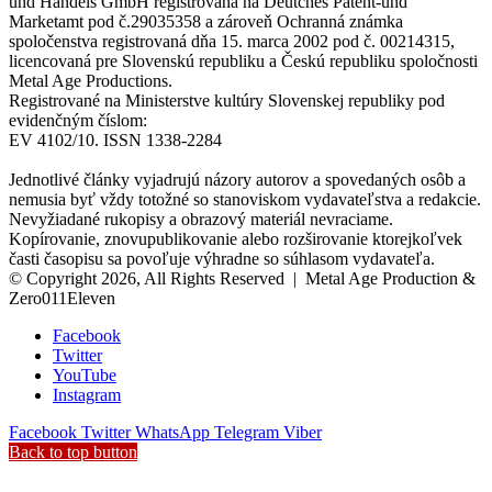
und Handels GmbH registrovaná na Deutches Patent-und
Marketamt pod č.29035358 a zároveň Ochranná známka
spoločenstva registrovaná dňa 15. marca 2002 pod č. 00214315,
licencovaná pre Slovenskú republiku a Českú republiku spoločnosti
Metal Age Productions.
Registrované na Ministerstve kultúry Slovenskej republiky pod
evidenčným číslom:
EV 4102/10. ISSN 1338-2284
Jednotlivé články vyjadrujú názory autorov a spovedaných osôb a
nemusia byť vždy totožné so stanoviskom vydavateľstva a redakcie.
Nevyžiadané rukopisy a obrazový materiál nevraciame.
Kopírovanie, znovupublikovanie alebo rozširovanie ktorejkoľvek
časti časopisu sa povoľuje výhradne so súhlasom vydavateľa.
© Copyright 2026, All Rights Reserved | Metal Age Production &
Zero011Eleven
Facebook
Twitter
YouTube
Instagram
Facebook
Twitter
WhatsApp
Telegram
Viber
Back to top button