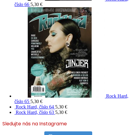
číslo 66
5,30
€
Rock Hard,
číslo 65
5,30
€
Rock Hard, číslo 64
5,30
€
Rock Hard, číslo 63
5,30
€
Sledujte nás na Instagrame