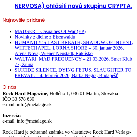
NERVOSA) ohlásili novú skupinu CRYPTA.
Najnovšie pridané
MAUSER – Casualties Of War (EP)
Novinky z dielne z Eisenwaldu
HUMANITY’S LAST BREATH, SHADOW OF INTENT,
WHITECHAPEL, LORNA SHORE – 30. január 2026,
Arena Nova, Wiener Neustadt, Rakúsko
WALTARI, MAD FREQUENCY – 21.03.2026, Smer Klub
77, Žilina
SUICIDE SILENCE, DYING FETUS, SLAUGHTER TO
PREVAIL – 4. február 2026, Barba Negra, Budapešť
O nás
Rock Hard Magazine
, Hollého 1, 036 01 Martin, Slovakia
IČO 33 578 630
e-mail: info@metalage.sk
Inzercia:
e-mail: info@metalage.sk
Rock Hard je ochranná známka vo vlastníctve Rock Hard Verlags-