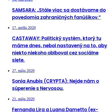
SAMSARA: „Stále viac sa dostávame do
povedomia zahraničných fanúšikov.“
17. apríla 2020
CASTAWAY: Politický systém, ktorý tu
máme dnes, nebol nastavený na to, aby
niekto niekoho oblboval cez sociálne
siete.
27. mája 2020
Sonia Anubis (CRYPTA): Nejde nám o
súperenie s Nervosou.
21. mája 2020
Fernanda Lira a Luana Dametto (ex-