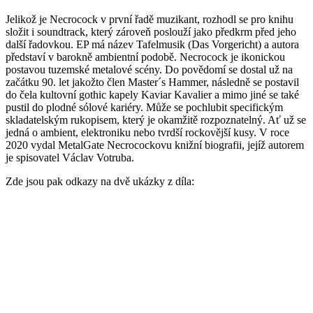
Jelikož je Necrocock v první řadě muzikant, rozhodl se pro knihu
složit i soundtrack, který zároveň poslouží jako předkrm před jeho
další řadovkou. EP má název Tafelmusik (Das Vorgericht) a autora
představí v barokně ambientní podobě. Necrocock je ikonickou
postavou tuzemské metalové scény. Do povědomí se dostal už na
začátku 90. let jakožto člen Master´s Hammer, následně se postavil
do čela kultovní gothic kapely Kaviar Kavalier a mimo jiné se také
pustil do plodné sólové kariéry. Může se pochlubit specifickým
skladatelským rukopisem, který je okamžitě rozpoznatelný. Ať už se
jedná o ambient, elektroniku nebo tvrdší rockovější kusy. V roce
2020 vydal MetalGate Necrocockovu knižní biografii, jejíž autorem
je spisovatel Václav Votruba.
Zde jsou pak odkazy na dvě ukázky z díla: