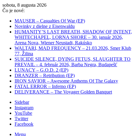
sobota, 8 augusta 2026
Čo je nové:
MAUSER – Casualties Of War (EP)
Novinky z dielne z Eisenwaldu
HUMANITY’S LAST BREATH, SHADOW OF INTENT,
WHITECHAPEL, LORNA SHORE – 30. január 2026,
Arena Nova, Wiener Neustadt, Rakúsko
WALTARI, MAD FREQUENCY – 21.03.2026, Smer Klub
77, Žilina
SUICIDE SILENCE, DYING FETUS, SLAUGHTER TO
PREVAIL – 4. február 2026, Barba Negra, Budapešť
LUNACY – G.O.D. 2 (EP)
DRANZER – Retribution (EP)
IRON SAVIOR – Awesome Anthems Of The Galaxy
FATAL ERROR – Inferno (EP)
DELIVERANCE – The Voyager Golden Banquet
Sidebar
Instagram
YouTube
Twitter
Facebook
Menu