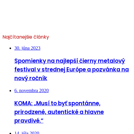
Najčítanejšie články
30. júna 2023
Spomienky na najlepší čierny metalový
festival v strednej Európe a pozvánka na
nový ročník
6. novembra 2020
KOMA: „Musí to byť spontánne,
prirodzené, autentické a hlavne
pravdivé.“
14. júla 2020