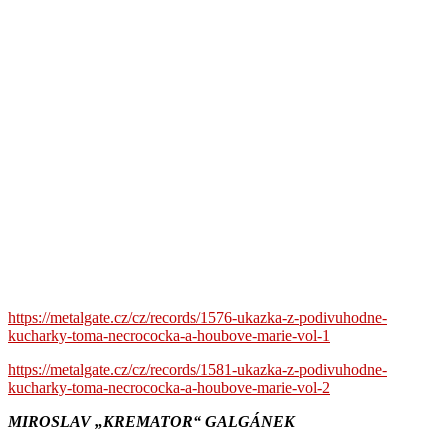
https://metalgate.cz/cz/records/1576-ukazka-z-podivuhodne-
kucharky-toma-necrococka-a-houbove-marie-vol-1
https://metalgate.cz/cz/records/1581-ukazka-z-podivuhodne-
kucharky-toma-necrococka-a-houbove-marie-vol-2
MIROSLAV „KREMATOR“ GALGÁNEK