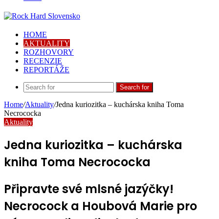
HOME
AKTUALITY
ROZHOVORY
RECENZIE
REPORTÁŽE
Search for
Home
/
Aktuality
/
Jedna kuriozitka – kuchárska kniha Toma
Necrococka
Aktuality
Jedna kuriozitka – kuchárska
kniha Toma Necrococka
Připravte své mlsné jazýčky!
Necrocock a Houbová Marie pro