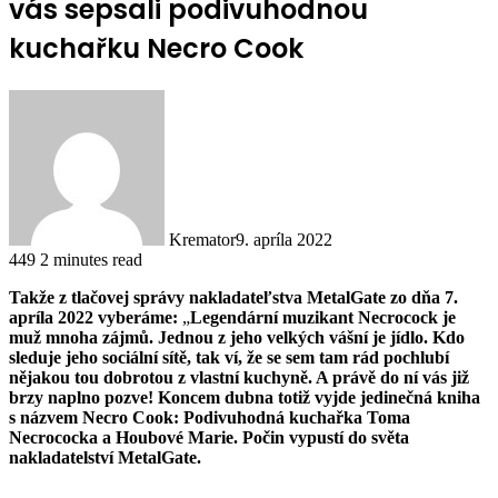
vás sepsali podivuhodnou
kuchařku Necro Cook
Kremator
9. apríla 2022
449
2 minutes read
Takže z tlačovej správy nakladateľstva MetalGate zo dňa 7.
apríla 2022 vyberáme:
„
Legendární muzikant Necrocock je
muž mnoha zájmů. Jednou z jeho velkých vášní je jídlo. Kdo
sleduje jeho sociální sítě, tak ví, že se sem tam rád pochlubí
nějakou tou dobrotou z vlastní kuchyně. A právě do ní vás již
brzy naplno pozve! Koncem dubna totiž vyjde jedinečná kniha
s názvem Necro Cook: Podivuhodná kuchařka Toma
Necrococka a Houbové Marie. Počin vypustí do světa
nakladatelství MetalGate.