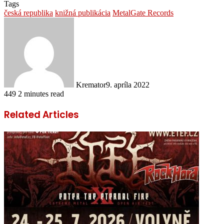
Tags
česká republika
knižná publikácia
MetalGate Records
Kremator
9. apríla 2022
449
2 minutes read
Related Articles