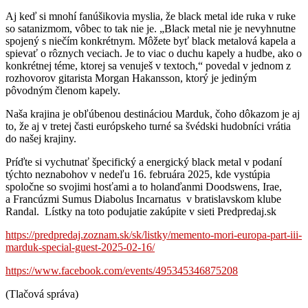
Aj keď si mnohí fanúšikovia myslia, že black metal ide ruka v ruke
so satanizmom, vôbec to tak nie je. „Black metal nie je nevyhnutne
spojený s niečím konkrétnym. Môžete byť black metalová kapela a
spievať o rôznych veciach. Je to viac o duchu kapely a hudbe, ako o
konkrétnej téme, ktorej sa venuješ v textoch,“ povedal v jednom z
rozhovorov gitarista Morgan Hakansson, ktorý je jediným
pôvodným členom kapely.
Naša krajina je obľúbenou destináciou Marduk, čoho dôkazom je aj
to, že aj v tretej časti európskeho turné sa švédski hudobníci vrátia
do našej krajiny.
Príďte si vychutnať špecifický a energický black metal v podaní
týchto neznabohov v nedeľu 16. februára 2025, kde vystúpia
spoločne so svojimi hosťami a to holanďanmi Doodswens, Irae,
a Francúzmi Sumus Diabolus Incarnatus v bratislavskom klube
Randal. Lístky na toto podujatie zakúpite v sieti Predpredaj.sk
https://predpredaj.zoznam.sk/sk/listky/memento-mori-europa-part-iii-
marduk-special-guest-2025-02-16/
https://www.facebook.com/events/495345346875208
(Tlačová správa)