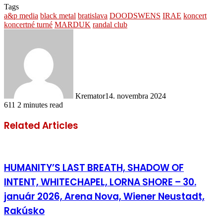
Tags
a&p media
black metal
bratislava
DOODSWENS
IRAE
koncert
koncertné turné
MARDUK
randal club
Kremator
14. novembra 2024
611
2 minutes read
Related Articles
HUMANITY’S LAST BREATH, SHADOW OF
INTENT, WHITECHAPEL, LORNA SHORE – 30.
január 2026, Arena Nova, Wiener Neustadt,
Rakúsko