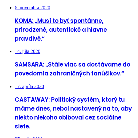
6. novembra 2020
KOMA: „Musí to byť spontánne,
prirodzené, autentické a hlavne
pravdivé.“
14. júla 2020
SAMSARA: „Stále viac sa dostávame do
povedomia zahraničných fanúšikov.“
17. apríla 2020
CASTAWAY: Politický systém, ktorý tu
máme dnes, nebol nastavený na to, aby
niekto niekoho oblboval cez sociálne
siete.