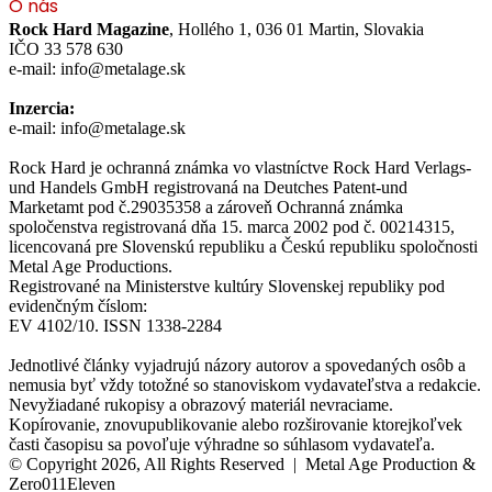
O nás
Rock Hard Magazine
, Hollého 1, 036 01 Martin, Slovakia
IČO 33 578 630
e-mail: info@metalage.sk
Inzercia:
e-mail: info@metalage.sk
Rock Hard je ochranná známka vo vlastníctve Rock Hard Verlags-
und Handels GmbH registrovaná na Deutches Patent-und
Marketamt pod č.29035358 a zároveň Ochranná známka
spoločenstva registrovaná dňa 15. marca 2002 pod č. 00214315,
licencovaná pre Slovenskú republiku a Českú republiku spoločnosti
Metal Age Productions.
Registrované na Ministerstve kultúry Slovenskej republiky pod
evidenčným číslom:
EV 4102/10. ISSN 1338-2284
Jednotlivé články vyjadrujú názory autorov a spovedaných osôb a
nemusia byť vždy totožné so stanoviskom vydavateľstva a redakcie.
Nevyžiadané rukopisy a obrazový materiál nevraciame.
Kopírovanie, znovupublikovanie alebo rozširovanie ktorejkoľvek
časti časopisu sa povoľuje výhradne so súhlasom vydavateľa.
© Copyright 2026, All Rights Reserved | Metal Age Production &
Zero011Eleven