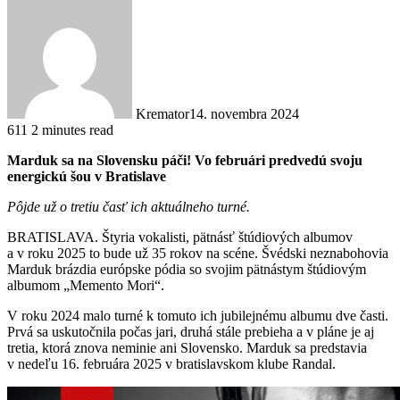
Kremator
14. novembra 2024
611
2 minutes read
Marduk sa na Slovensku páči! Vo februári predvedú svoju
energickú šou v Bratislave
Pôjde už o tretiu časť ich aktuálneho turné.
BRATISLAVA. Štyria vokalisti, pätnásť štúdiových albumov
a v roku 2025 to bude už 35 rokov na scéne. Švédski neznabohovia
Marduk brázdia európske pódia so svojim pätnástym štúdiovým
albumom „Memento Mori“.
V roku 2024 malo turné k tomuto ich jubilejnému albumu dve časti.
Prvá sa uskutočnila počas jari, druhá stále prebieha a v pláne je aj
tretia, ktorá znova neminie ani Slovensko. Marduk sa predstavia
v nedeľu 16. februára 2025 v bratislavskom klube Randal.