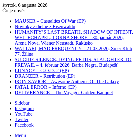
štvrtok, 6 augusta 2026
Čo je nové:
MAUSER – Casualties Of War (EP)
Novinky z dielne z Eisenwaldu
HUMANITY’S LAST BREATH, SHADOW OF INTENT,
WHITECHAPEL, LORNA SHORE – 30. január 2026,
Arena Nova, Wiener Neustadt, Rakúsko
WALTARI, MAD FREQUENCY – 21.03.2026, Smer Klub
77, Žilina
SUICIDE SILENCE, DYING FETUS, SLAUGHTER TO
PREVAIL – 4. február 2026, Barba Negra, Budapešť
LUNACY – G.O.D. 2 (EP)
DRANZER – Retribution (EP)
IRON SAVIOR – Awesome Anthems Of The Galaxy
FATAL ERROR – Inferno (EP)
DELIVERANCE – The Voyager Golden Banquet
Sidebar
Instagram
YouTube
Twitter
Facebook
Menu