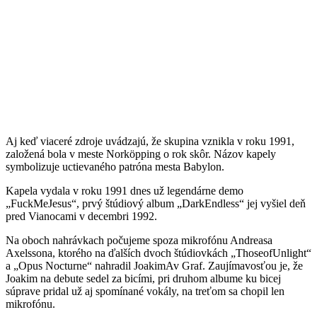
Aj keď viaceré zdroje uvádzajú, že skupina vznikla v roku 1991,
založená bola v meste Norköpping o rok skôr. Názov kapely
symbolizuje uctievaného patróna mesta Babylon.
Kapela vydala v roku 1991 dnes už legendárne demo
„FuckMeJesus“, prvý štúdiový album „DarkEndless“ jej vyšiel deň
pred Vianocami v decembri 1992.
Na oboch nahrávkach počujeme spoza mikrofónu Andreasa
Axelssona, ktorého na ďalších dvoch štúdiovkách „ThoseofUnlight“
a „Opus Nocturne“ nahradil JoakimAv Graf. Zaujímavosťou je, že
Joakim na debute sedel za bicími, pri druhom albume ku bicej
súprave pridal už aj spomínané vokály, na treťom sa chopil len
mikrofónu.