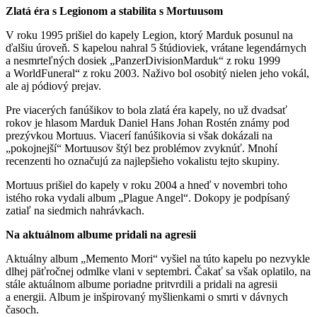
Zlatá éra s Legionom a stabilita s Mortuusom
V roku 1995 prišiel do kapely Legion, ktorý Marduk posunul na
ďalšiu úroveň. S kapelou nahral 5 štúdioviek, vrátane legendárnych
a nesmrteľných dosiek „PanzerDivisionMarduk“ z roku 1999
a WorldFuneral“ z roku 2003. Naživo bol osobitý nielen jeho vokál,
ale aj pódiový prejav.
Pre viacerých fanúšikov to bola zlatá éra kapely, no už dvadsať
rokov je hlasom Marduk Daniel Hans Johan Rostén známy pod
prezývkou Mortuus. Viacerí fanúšikovia si však dokázali na
„pokojnejší“ Mortuusov štýl bez problémov zvyknúť. Mnohí
recenzenti ho označujú za najlepšieho vokalistu tejto skupiny.
Mortuus prišiel do kapely v roku 2004 a hneď v novembri toho
istého roka vydali album „Plague Angel“. Dokopy je podpísaný
zatiaľ na siedmich nahrávkach.
Na aktuálnom albume pridali na agresii
Aktuálny album „Memento Mori“ vyšiel na túto kapelu po nezvykle
dlhej päťročnej odmlke vlani v septembri. Čakať sa však oplatilo, na
stále aktuálnom albume poriadne pritvrdili a pridali na agresii
a energii. Album je inšpirovaný myšlienkami o smrti v dávnych
časoch.