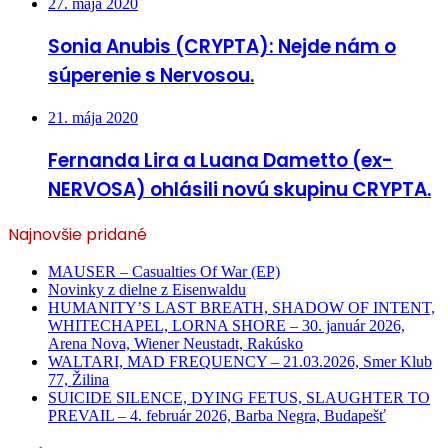
27. mája 2020
Sonia Anubis (CRYPTA): Nejde nám o
súperenie s Nervosou.
21. mája 2020
Fernanda Lira a Luana Dametto (ex-
NERVOSA) ohlásili novú skupinu CRYPTA.
Najnovšie pridané
MAUSER – Casualties Of War (EP)
Novinky z dielne z Eisenwaldu
HUMANITY’S LAST BREATH, SHADOW OF INTENT,
WHITECHAPEL, LORNA SHORE – 30. január 2026,
Arena Nova, Wiener Neustadt, Rakúsko
WALTARI, MAD FREQUENCY – 21.03.2026, Smer Klub
77, Žilina
SUICIDE SILENCE, DYING FETUS, SLAUGHTER TO
PREVAIL – 4. február 2026, Barba Negra, Budapešť