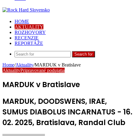
HOME
AKTUALITY
ROZHOVORY
RECENZIE
REPORTÁŽE
Search for
Home
/
Aktuality
/
MARDUK v Bratislave
Aktuality
Pripravované podujatia
MARDUK v Bratislave
MARDUK, DOODSWENS, IRAE,
SUMUS DIABOLUS INCARNATUS - 16.
02. 2025, Bratislava, Randal Club