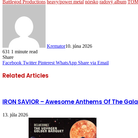
Battlegod Productions
heavy/power metal
nórsko
radový album
TOM
Kremator
10. júna 2026
631
1 minute read
Share
Facebook
Twitter
Pinterest
WhatsApp
Share via Email
Related Articles
IRON SAVIOR – Awesome Anthems Of The Gala
13. júla 2026