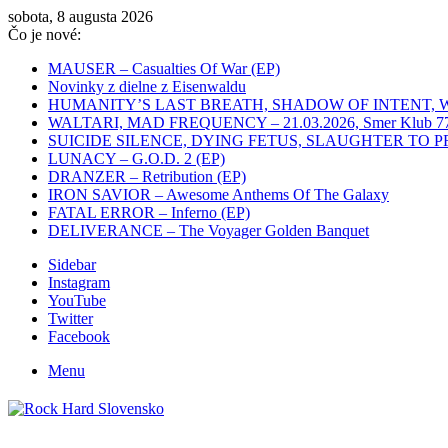
sobota, 8 augusta 2026
Čo je nové:
MAUSER – Casualties Of War (EP)
Novinky z dielne z Eisenwaldu
HUMANITY’S LAST BREATH, SHADOW OF INTENT, WHITEC
WALTARI, MAD FREQUENCY – 21.03.2026, Smer Klub 77,
SUICIDE SILENCE, DYING FETUS, SLAUGHTER TO PREVAIL
LUNACY – G.O.D. 2 (EP)
DRANZER – Retribution (EP)
IRON SAVIOR – Awesome Anthems Of The Galaxy
FATAL ERROR – Inferno (EP)
DELIVERANCE – The Voyager Golden Banquet
Sidebar
Instagram
YouTube
Twitter
Facebook
Menu