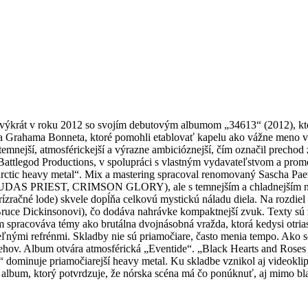
 v roku 2012 so svojím debutovým albumom „34613“ (2012), ktorý
eho a Grahama Bonneta, ktoré pomohli etablovať kapelu ako vážne men
mnejší, atmosférickejší a výrazne ambicióznejší, čím označil prechod z
Battlegod Productions, v spolupráci s vlastným vydavateľstvom a pro
 ako „arctic heavy metal“. Mix a mastering spracoval renomovaný Sa
UDAS PRIEST, CRIMSON GLORY), ale s temnejším a chladnejším nád
ízračné lode) skvele dopĺňa celkovú mystickú náladu diela. Na rozdie
ruce Dickinsonovi), čo dodáva nahrávke kompaktnejší zvuk. Texty sú z
m spracováva témy ako brutálna dvojnásobná vražda, ktorá kedysi otria
eľnými refrénmi. Skladby nie sú priamočiare, často menia tempo. Ako 
behov. Album otvára atmosférická „Eventide“. „Black Hearts and Roses
ominuje priamočiarejší heavy metal. Ku skladbe vznikol aj videoklip. Z
 album, ktorý potvrdzuje, že nórska scéna má čo ponúknuť, aj mimo bl