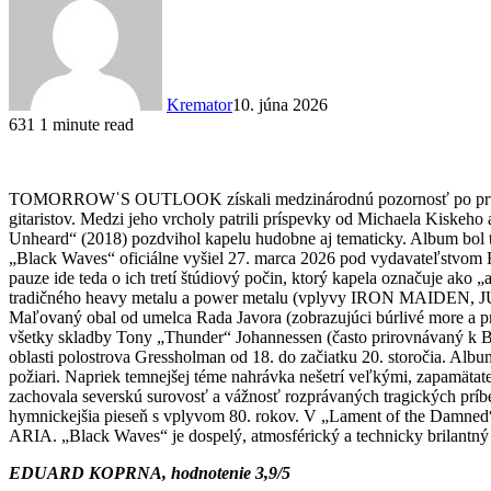
Kremator
10. júna 2026
631
1 minute read
TOMORROWˈS OUTLOOK získali medzinárodnú pozornosť po prvýkrát
gitaristov. Medzi jeho vrcholy patrili príspevky od Michaela Kisk
Unheard“ (2018) pozdvihol kapelu hudobne aj tematicky. Album bol te
„Black Waves“ oficiálne vyšiel 27. marca 2026 pod vydavateľstvom 
pauze ide teda o ich tretí štúdiový počin, ktorý kapela označuje
tradičného heavy metalu a power metalu (vplyvy IRON MAIDEN, J
Maľovaný obal od umelca Rada Javora (zobrazujúci búrlivé more a pr
všetky skladby Tony „Thunder“ Johannessen (často prirovnávaný k B
oblasti polostrova Gressholman od 18. do začiatku 20. storočia. Albu
požiari. Napriek temnejšej téme nahrávka nešetrí veľkými, zapamätat
zachovala severskú surovosť a vážnosť rozprávaných tragických prí
hymnickejšia pieseň s vplyvom 80. rokov. V „Lament of the Damned“ d
ARIA. „Black Waves“ je dospelý, atmosférický a technicky brilantný
EDUARD KOPRNA, hodnotenie 3,9/5