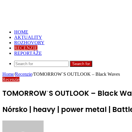
HOME
AKTUALITY
ROZHOVORY
RECENZIE
REPORTÁŽE
Search for
Home
/
Recenzie
/
TOMORROWˈS OUTLOOK – Black Waves
Recenzie
TOMORROWˈS OUTLOOK – Black Wa
Nórsko | heavy | power metal | Battl