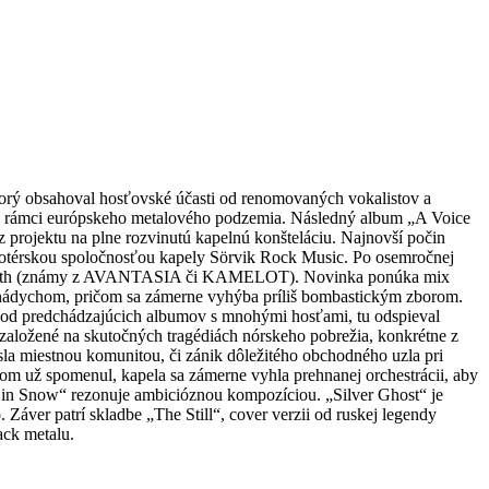
 obsahoval hosťovské účasti od renomovaných vokalistov a
o v rámci európskeho metalového podzemia. Následný album „A Voice
 projektu na plne rozvinutú kapelnú konšteláciu. Najnovší počin
motérskou spoločnosťou kapely Sörvik Rock Music. Po osemročnej
scha Paeth (známy z AVANTASIA či KAMELOT). Novinka ponúka mix
ychom, pričom sa zámerne vyhýba príliš bombastickým zborom.
l od predchádzajúcich albumov s mnohými hosťami, tu odspieval
aložené na skutočných tragédiách nórskeho pobrežia, konkrétne z
sla miestnou komunitou, či zánik dôležitého obchodného uzla pri
som už spomenul, kapela sa zámerne vyhla prehnanej orchestrácii, aby
 in Snow“ rezonuje ambicióznou kompozíciou. „Silver Ghost“ je
áver patrí skladbe „The Still“, cover verzii od ruskej legendy
ack metalu.