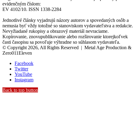
evidenčným číslom:
EV 4102/10. ISSN 1338-2284
Jednotlivé články vyjadrujú názory autorov a spovedaných osôb a
nemusia byť vždy totožné so stanoviskom vydavateľstva a redakcie.
Nevyžiadané rukopisy a obrazový materiál nevraciame.
Kopírovanie, znovupublikovanie alebo rozširovanie ktorejkoľvek
časti časopisu sa povoľuje výhradne so súhlasom vydavateľa.
© Copyright 2026, All Rights Reserved | Metal Age Production &
Zero011Eleven
Facebook
Twitter
YouTube
Instagram
Back to top button