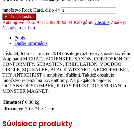
množstvo Rock Hard, číslo 44
Pridať do košíka
Katalógové číslo:
977133822800844
Kategórie:
Časopis
Značky:
časopis
,
rock hard
Popis
Ďalšie informácie
Číslo 44, február – marec 2018 obsahuje rozhovory s nasledovnými
skupinami MICHAEL SCHENKER, SAXON, CORROSION OF
CONFORMITY, SEBASTIEN, TRIBULATION, VOODOO
CIRCLE, SQUEALER, BLACK WIZZARD, NECROPHOBIC,
THY ANTICHRIST a mnohými ďalšími. Taktiež obsahuje
množstvo recenzií na nové albumy. Na plagátoch nájdete:
OCEANS OF SLUMBER, JUDAS PRIEST, JOE SATRIANI a
MONSTER MAGNET.
Hmotnosť
0.30 kg
Rozmery
30 × 21 × 1 cm
Súvisiace produkty