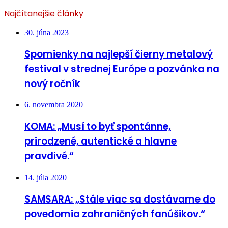
Najčítanejšie články
30. júna 2023
Spomienky na najlepší čierny metalový
festival v strednej Európe a pozvánka na
nový ročník
6. novembra 2020
KOMA: „Musí to byť spontánne,
prirodzené, autentické a hlavne
pravdivé.“
14. júla 2020
SAMSARA: „Stále viac sa dostávame do
povedomia zahraničných fanúšikov.“