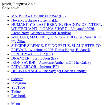
piatok, 7 augusta 2026
Čo je nové:
MAUSER – Casualties Of War (EP)
Novinky z dielne z Eisenwaldu
HUMANITY’S LAST BREATH, SHADOW OF INTENT,
WHITECHAPEL, LORNA SHORE – 30. január 2026,
Arena Nova, Wiener Neustadt, Rakúsko
WALTARI, MAD FREQUENCY – 21.03.2026, Smer Klub
77, Žilina
SUICIDE SILENCE, DYING FETUS, SLAUGHTER TO
PREVAIL – 4. február 2026, Barba Negra, Budapešť
LUNACY – G.O.D. 2 (EP)
DRANZER – Retribution (EP)
IRON SAVIOR – Awesome Anthems Of The Galaxy
FATAL ERROR – Inferno (EP)
DELIVERANCE – The Voyager Golden Banquet
Sidebar
Instagram
YouTube
Twitter
Facebook
Menu