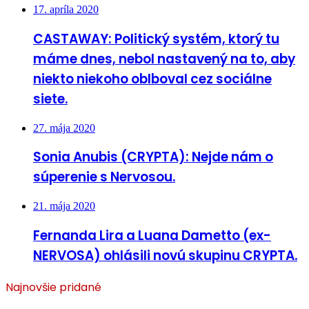
17. apríla 2020
CASTAWAY: Politický systém, ktorý tu
máme dnes, nebol nastavený na to, aby
niekto niekoho oblboval cez sociálne
siete.
27. mája 2020
Sonia Anubis (CRYPTA): Nejde nám o
súperenie s Nervosou.
21. mája 2020
Fernanda Lira a Luana Dametto (ex-
NERVOSA) ohlásili novú skupinu CRYPTA.
Najnovšie pridané