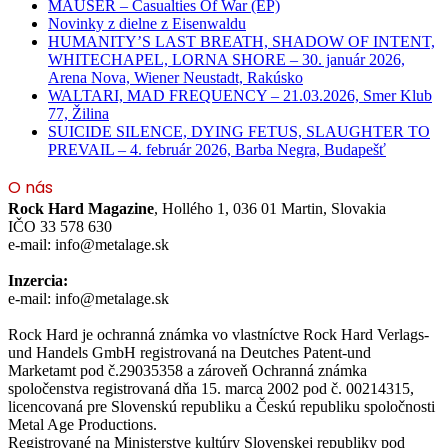
MAUSER – Casualties Of War (EP)
Novinky z dielne z Eisenwaldu
HUMANITY’S LAST BREATH, SHADOW OF INTENT,
WHITECHAPEL, LORNA SHORE – 30. január 2026,
Arena Nova, Wiener Neustadt, Rakúsko
WALTARI, MAD FREQUENCY – 21.03.2026, Smer Klub
77, Žilina
SUICIDE SILENCE, DYING FETUS, SLAUGHTER TO
PREVAIL – 4. február 2026, Barba Negra, Budapešť
O nás
Rock Hard Magazine
, Hollého 1, 036 01 Martin, Slovakia
IČO 33 578 630
e-mail: info@metalage.sk
Inzercia:
e-mail: info@metalage.sk
Rock Hard je ochranná známka vo vlastníctve Rock Hard Verlags-
und Handels GmbH registrovaná na Deutches Patent-und
Marketamt pod č.29035358 a zároveň Ochranná známka
spoločenstva registrovaná dňa 15. marca 2002 pod č. 00214315,
licencovaná pre Slovenskú republiku a Českú republiku spoločnosti
Metal Age Productions.
Registrované na Ministerstve kultúry Slovenskej republiky pod