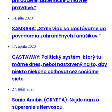
prirodzené, autentické a hlavne
pravdivé.“
14. júla 2020
SAMSARA: „Stále viac sa dostávame do
povedomia zahraničných fanúšikov.“
17. apríla 2020
CASTAWAY: Politický systém, ktorý tu
máme dnes, nebol nastavený na to, aby
niekto niekoho oblboval cez sociálne
siete.
27. mája 2020
Sonia Anubis (CRYPTA): Nejde nám o
súperenie s Nervosou.