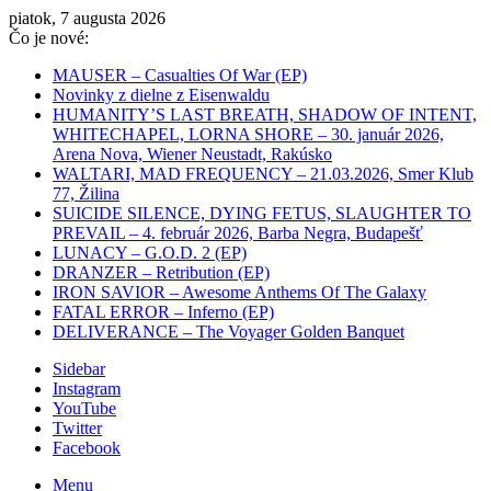
piatok, 7 augusta 2026
Čo je nové:
MAUSER – Casualties Of War (EP)
Novinky z dielne z Eisenwaldu
HUMANITY’S LAST BREATH, SHADOW OF INTENT,
WHITECHAPEL, LORNA SHORE – 30. január 2026,
Arena Nova, Wiener Neustadt, Rakúsko
WALTARI, MAD FREQUENCY – 21.03.2026, Smer Klub
77, Žilina
SUICIDE SILENCE, DYING FETUS, SLAUGHTER TO
PREVAIL – 4. február 2026, Barba Negra, Budapešť
LUNACY – G.O.D. 2 (EP)
DRANZER – Retribution (EP)
IRON SAVIOR – Awesome Anthems Of The Galaxy
FATAL ERROR – Inferno (EP)
DELIVERANCE – The Voyager Golden Banquet
Sidebar
Instagram
YouTube
Twitter
Facebook
Menu