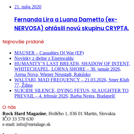
21. mája 2020
Fernanda Lira a Luana Dametto (ex-
NERVOSA) ohlásili novú skupinu CRYPTA.
Najnovšie pridané
MAUSER – Casualties Of War (EP)
Novinky z dielne z Eisenwaldu
HUMANITY’S LAST BREATH, SHADOW OF INTENT,
WHITECHAPEL, LORNA SHORE – 30. január 2026,
Arena Nova, Wiener Neustadt, Rakúsko
WALTARI, MAD FREQUENCY – 21.03.2026, Smer Klub
77, Žilina
SUICIDE SILENCE, DYING FETUS, SLAUGHTER TO
PREVAIL – 4. február 2026, Barba Negra, Budapešť
O nás
Rock Hard Magazine
, Hollého 1, 036 01 Martin, Slovakia
IČO 33 578 630
e-mail: info@metalage.sk