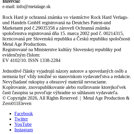
Inzercia:
e-mail: info@metalage.sk
Rock Hard je ochranná známka vo vlastníctve Rock Hard Verlags-
und Handels GmbH registrovaná na Deutches Patent-und
Marketamt pod č.29035358 a zároveň Ochranná známka
spoločenstva registrovaná dňa 15. marca 2002 pod č. 00214315,
licencovaná pre Slovenskú republiku a Českú republiku spoločnosti
Metal Age Productions.
Registrované na Ministerstve kultúry Slovenskej republiky pod
evidenčným číslom:
EV 4102/10. ISSN 1338-2284
Jednotlivé články vyjadrujú názory autorov a spovedaných osôb a
nemusia byť vždy totožné so stanoviskom vydavateľstva a redakcie.
Nevyžiadané rukopisy a obrazový materiál nevraciame.
Kopírovanie, znovupublikovanie alebo rozširovanie ktorejkoľvek
časti časopisu sa povoľuje výhradne so súhlasom vydavateľa.
© Copyright 2026, All Rights Reserved | Metal Age Production &
Zero011Eleven
Facebook
Twitter
YouTube
Instagram