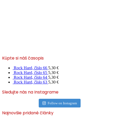
Kúpte si náš časopis
Rock Hard, číslo 66
5,30
€
Rock Hard, číslo 65
5,30
€
Rock Hard, číslo 64
5,30
€
Rock Hard, číslo 63
5,30
€
Sledujte nás na Instagrame
Follow on Instagram
Najnovšie pridané články