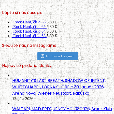
Kúpte si náš časopis
Rock Hard, číslo 66
5,30
€
Rock Hard, číslo 65
5,30
€
Rock Hard, číslo 64
5,30
€
Rock Hard, číslo 63
5,30
€
Sledujte nás na Instagrame
Follow on Instagram
Najnovšie pridané články
HUMANITY’S LAST BREATH, SHADOW OF INTENT,
WHITECHAPEL, LORNA SHORE – 30. január 2026,
Arena Nova, Wiener Neustadt, Rakúsko
15. júla 2026
WALTARI, MAD FREQUENCY – 21.03.2026, Smer Klub