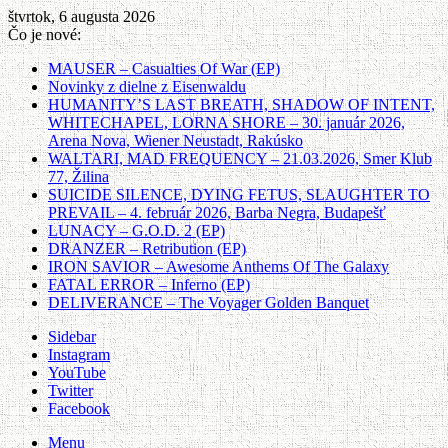
štvrtok, 6 augusta 2026
Čo je nové:
MAUSER – Casualties Of War (EP)
Novinky z dielne z Eisenwaldu
HUMANITY’S LAST BREATH, SHADOW OF INTENT,
WHITECHAPEL, LORNA SHORE – 30. január 2026,
Arena Nova, Wiener Neustadt, Rakúsko
WALTARI, MAD FREQUENCY – 21.03.2026, Smer Klub
77, Žilina
SUICIDE SILENCE, DYING FETUS, SLAUGHTER TO
PREVAIL – 4. február 2026, Barba Negra, Budapešť
LUNACY – G.O.D. 2 (EP)
DRANZER – Retribution (EP)
IRON SAVIOR – Awesome Anthems Of The Galaxy
FATAL ERROR – Inferno (EP)
DELIVERANCE – The Voyager Golden Banquet
Sidebar
Instagram
YouTube
Twitter
Facebook
Menu