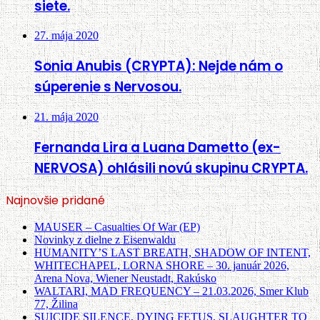
siete.
27. mája 2020
Sonia Anubis (CRYPTA): Nejde nám o
súperenie s Nervosou.
21. mája 2020
Fernanda Lira a Luana Dametto (ex-
NERVOSA) ohlásili novú skupinu CRYPTA.
Najnovšie pridané
MAUSER – Casualties Of War (EP)
Novinky z dielne z Eisenwaldu
HUMANITY’S LAST BREATH, SHADOW OF INTENT,
WHITECHAPEL, LORNA SHORE – 30. január 2026,
Arena Nova, Wiener Neustadt, Rakúsko
WALTARI, MAD FREQUENCY – 21.03.2026, Smer Klub
77, Žilina
SUICIDE SILENCE, DYING FETUS, SLAUGHTER TO