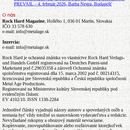
PREVAIL – 4. február 2026, Barba Negra, Budapešť
O nás
Rock Hard Magazine
, Hollého 1, 036 01 Martin, Slovakia
IČO 33 578 630
e-mail: info@metalage.sk
Inzercia:
e-mail: info@metalage.sk
Rock Hard je ochranná známka vo vlastníctve Rock Hard Verlags-
und Handels GmbH registrovaná na Deutches Patent-und
Marketamt pod č.29035358 a zároveň Ochranná známka
spoločenstva registrovaná dňa 15. marca 2002 pod č. 00214315,
licencovaná pre Slovenskú republiku a Českú republiku spoločnosti
Metal Age Productions.
Registrované na Ministerstve kultúry Slovenskej republiky pod
evidenčným číslom:
EV 4102/10. ISSN 1338-2284
Jednotlivé články vyjadrujú názory autorov a spovedaných osôb a
nemusia byť vždy totožné so stanoviskom vydavateľstva a redakcie.
Nevyžiadané rukopisy a obrazový materiál nevraciame.
Kopírovanie, znovupublikovanie alebo rozširovanie ktorejkoľvek