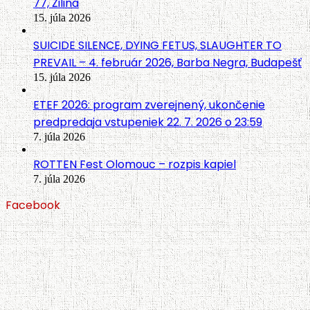
77, Žilina
15. júla 2026
SUICIDE SILENCE, DYING FETUS, SLAUGHTER TO
PREVAIL – 4. február 2026, Barba Negra, Budapešť
15. júla 2026
ETEF 2026: program zverejnený, ukončenie
predpredaja vstupeniek 22. 7. 2026 o 23:59
7. júla 2026
ROTTEN Fest Olomouc – rozpis kapiel
7. júla 2026
Facebook