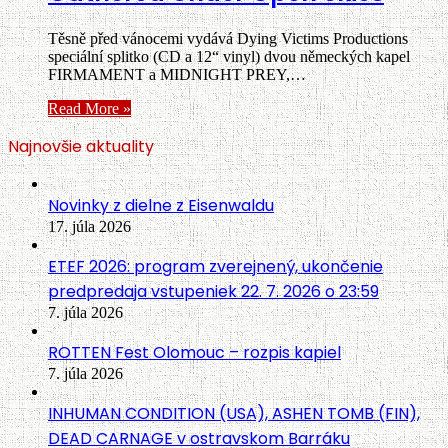
Těsně před vánocemi vydává Dying Victims Productions
speciální splitko (CD a 12“ vinyl) dvou německých kapel
FIRMAMENT a MIDNIGHT PREY,…
Read More »
Najnovšie aktuality
Novinky z dielne z Eisenwaldu
17. júla 2026
ETEF 2026: program zverejnený, ukončenie
predpredaja vstupeniek 22. 7. 2026 o 23:59
7. júla 2026
ROTTEN Fest Olomouc – rozpis kapiel
7. júla 2026
INHUMAN CONDITION (USA), ASHEN TOMB (FIN),
DEAD CARNAGE v ostravskom Barráku