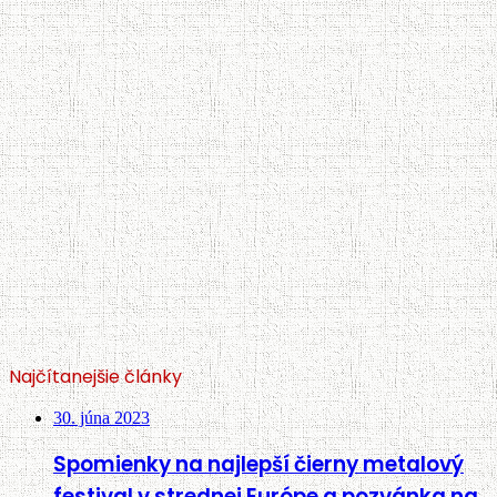
Najčítanejšie články
30. júna 2023
Spomienky na najlepší čierny metalový
festival v strednej Európe a pozvánka na