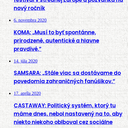
nový ročník
6. novembra 2020
KOMA: „Musí to byť spontánne,
prirodzené, autentické a hlavne
pravdivé.“
14. júla 2020
SAMSARA: „Stále viac sa dostávame do
povedomia zahraničných fanúšikov.“
17. apríla 2020
CASTAWAY: Politický systém, ktorý tu
máme dnes, nebol nastavený na to, aby
niekto niekoho oblboval cez sociálne