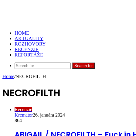
HOME
AKTUALITY
ROZHOVORY
RECENZIE
REPORTÁŽE
Search for
Home
/
NECROFILTH
NECROFILTH
Recenzie
Kremator
26. januára 2024
864
ABIGAIL / NECROFILTH – Fuck in He