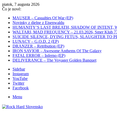
piatok, 7 augusta 2026
Čo je nové:
MAUSER – Casualties Of War (EP)
Novinky z dielne z Eisenwaldu
HUMANITY’S LAST BREATH, SHADOW OF INTENT, WHITEC
WALTARI, MAD FREQUENCY – 21.03.2026, Smer Klub 77,
SUICIDE SILENCE, DYING FETUS, SLAUGHTER TO PREVAIL
LUNACY – G.O.D. 2 (EP)
DRANZER – Retribution (EP)
IRON SAVIOR – Awesome Anthems Of The Galaxy
FATAL ERROR – Inferno (EP)
DELIVERANCE – The Voyager Golden Banquet
Sidebar
Instagram
YouTube
Twitter
Facebook
Menu