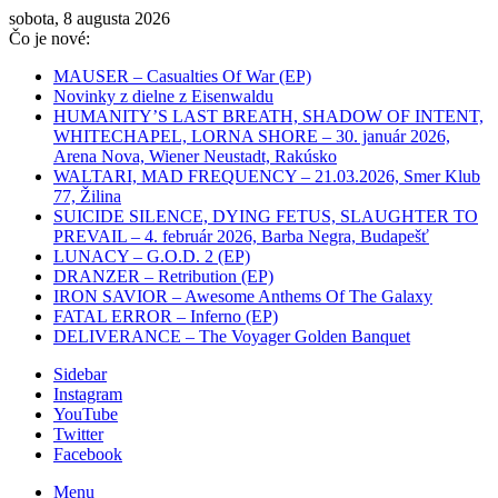
sobota, 8 augusta 2026
Čo je nové:
MAUSER – Casualties Of War (EP)
Novinky z dielne z Eisenwaldu
HUMANITY’S LAST BREATH, SHADOW OF INTENT,
WHITECHAPEL, LORNA SHORE – 30. január 2026,
Arena Nova, Wiener Neustadt, Rakúsko
WALTARI, MAD FREQUENCY – 21.03.2026, Smer Klub
77, Žilina
SUICIDE SILENCE, DYING FETUS, SLAUGHTER TO
PREVAIL – 4. február 2026, Barba Negra, Budapešť
LUNACY – G.O.D. 2 (EP)
DRANZER – Retribution (EP)
IRON SAVIOR – Awesome Anthems Of The Galaxy
FATAL ERROR – Inferno (EP)
DELIVERANCE – The Voyager Golden Banquet
Sidebar
Instagram
YouTube
Twitter
Facebook
Menu