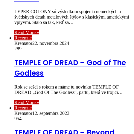
LEPER COLONY sú výsledkom spojenia nemeckých a
švédskych death metalových štýlov s klasickými americkými
vplyvmi. Stalo sa tak, keď sa…
Read More »
Recenzie
Kremator
22. novembra 2024
289
TEMPLE OF DREAD – God of The
Godless
Rok se sešel s rokem a máme tu novinku TEMPLE OF
DREAD „God Of The Godless“, partu, která ve trojici…
Read More »
Recenzie
Kremator
12. septembra 2023
954
TEMPLE OF DREAD – Beyond