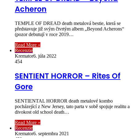
Acheron
TEMPLE OF DREAD death metalová bestie, která se
představuje již svým čtvrtým albem „Beyond Acherons“
(pozor debutují v roce 2019…
Read More »
Recenzie
Kremator
6. júla 2022
454
SENTIENT HORROR – Rites Of
Gore
SENTIENTAL HORROR death metalové kombo
pocházející z New Jersey, tato parta v sobě spojuje realitu a
divokost old school death…
Read More »
Recenzie
Kremator
6. septembra 2021