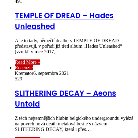
491
TEMPLE OF DREAD – Hades
Unleashed
A je to tady, němečtí deathers TEMPLE OF DREAD
představují, v pořadí již třetí album „Hades Unleashed“
(vznikli v roce 2017,…
Read More »
Recenzie
Kremator
6. septembra 2021
529
SLITHERING DECAY – Aeons
Untold
Z těch nejtemnějších hlubin belgického undergroundu vylézá
na povrch nová death metalová bestie s názvem
SLITHERING DECAY, která i přes…