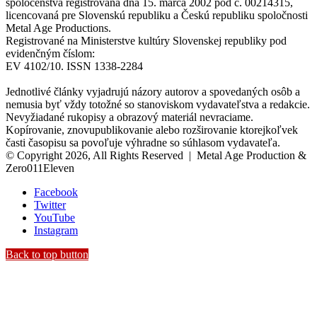
spoločenstva registrovaná dňa 15. marca 2002 pod č. 00214315,
licencovaná pre Slovenskú republiku a Českú republiku spoločnosti
Metal Age Productions.
Registrované na Ministerstve kultúry Slovenskej republiky pod
evidenčným číslom:
EV 4102/10. ISSN 1338-2284
Jednotlivé články vyjadrujú názory autorov a spovedaných osôb a
nemusia byť vždy totožné so stanoviskom vydavateľstva a redakcie.
Nevyžiadané rukopisy a obrazový materiál nevraciame.
Kopírovanie, znovupublikovanie alebo rozširovanie ktorejkoľvek
časti časopisu sa povoľuje výhradne so súhlasom vydavateľa.
© Copyright 2026, All Rights Reserved | Metal Age Production &
Zero011Eleven
Facebook
Twitter
YouTube
Instagram
Back to top button