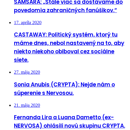
SAMSARA: „Stále viac sa dostávame do
povedomia zahraničných fanúšikov.“
17. apríla 2020
CASTAWAY: Politický systém, ktorý tu
máme dnes, nebol nastavený na to, aby
niekto niekoho oblboval cez sociálne
siete.
27. mája 2020
Sonia Anubis (CRYPTA): Nejde nám o
súperenie s Nervosou.
21. mája 2020
Fernanda Lira a Luana Dametto (ex-
NERVOSA) ohlásili novú skupinu CRYPTA.