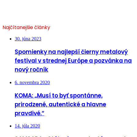
Najčítanejšie články
30. júna 2023
Spomienky na najlepší čierny metalový
festival v strednej Európe a pozvánka na
nový ročník
6. novembra 2020
KOMA: „Musí to byť spontánne,
prirodzené, autentické a hlavne
pravdivé.“
14. júla 2020