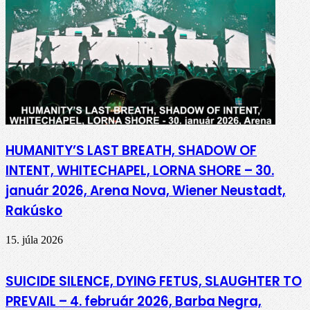
HUMANITY’S LAST BREATH, SHADOW OF
INTENT, WHITECHAPEL, LORNA SHORE – 30.
január 2026, Arena Nova, Wiener Neustadt,
Rakúsko
15. júla 2026
SUICIDE SILENCE, DYING FETUS, SLAUGHTER TO
PREVAIL – 4. február 2026, Barba Negra,