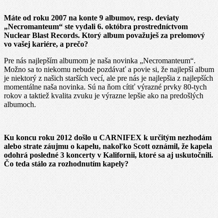
Máte od roku 2007 na konte 9 albumov, resp. deviaty
„Necromanteum“ ste vydali 6. októbra prostredníctvom
Nuclear Blast Records. Ktorý album považuješ za prelomový
vo vašej kariére, a prečo?
Pre nás najlepším albumom je naša novinka „Necromanteum“.
Možno sa to niekomu nebude pozdávať a povie si, že najlepší album
je niektorý z našich starších vecí, ale pre nás je najlepšia z najlepších
momentálne naša novinka. Sú na ňom cítiť výrazné prvky 80-tych
rokov a taktiež kvalita zvuku je výrazne lepšie ako na predošlých
albumoch.
Ku koncu roku 2012 došlo u CARNIFEX k určitým nezhodám
alebo strate záujmu o kapelu, nakoľko Scott oznámil, že kapela
odohrá posledné 3 koncerty v Kalifornii, ktoré sa aj uskutočnili.
Čo teda stálo za rozhodnutím kapely?