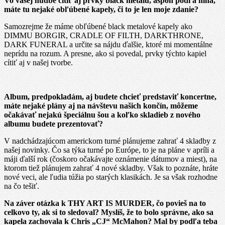
Vo vašej hudbe cítiť aj prvky black metalu, aspoň podľa mňa,
máte tu nejaké obľúbené kapely, či to je len moje zdanie?
Samozrejme že máme obľúbené black metalové kapely ako
DIMMU BORGIR, CRADLE OF FILTH, DARKTHRONE,
DARK FUNERAL a určite sa nájdu ďalšie, ktoré mi momentálne
neprídu na rozum. A presne, ako si povedal, prvky týchto kapiel
cítiť aj v našej tvorbe.
Album, predpokladám, aj budete chcieť predstaviť koncertne,
máte nejaké plány aj na návštevu našich končín, môžeme
očakávať nejakú špeciálnu šou a koľko skladieb z nového
albumu budete prezentovať?
V nadchádzajúcom americkom turné plánujeme zahrať 4 skladby z
našej novinky. Čo sa týka turné po Európe, to je na pláne v apríli a
máji ďalší rok (čoskoro očakávajte oznámenie dátumov a miest), na
ktorom tiež plánujem zahrať 4 nové skladby. Však to poznáte, hráte
nové veci, ale ľudia túžia po starých klasikách. Je sa však rozhodne
na čo tešiť.
Na záver otázka k THY ART IS MURDER, čo povieš na to
celkovo ty, ak si to sledoval? Myslíš, že to bolo správne, ako sa
kapela zachovala k Chris „CJ“ McMahon? Mal by podľa teba