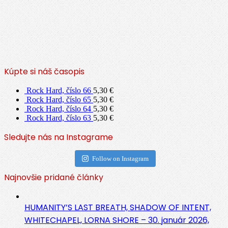
Kúpte si náš časopis
Rock Hard, číslo 66
5,30
€
Rock Hard, číslo 65
5,30
€
Rock Hard, číslo 64
5,30
€
Rock Hard, číslo 63
5,30
€
Sledujte nás na Instagrame
Follow on Instagram
Najnovšie pridané články
HUMANITY’S LAST BREATH, SHADOW OF INTENT,
WHITECHAPEL, LORNA SHORE – 30. január 2026,