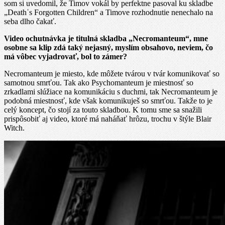
som si uvedomil, že Timov vokál by perfektne pasoval ku skladbe
„Deathˈs Forgotten Children“ a Timove rozhodnutie nenechalo na
seba dlho čakať.
Video ochutnávka je titulná skladba „Necromanteum“, mne
osobne sa klip zdá taký nejasný, myslím obsahovo, neviem, čo
má vôbec vyjadrovať, bol to zámer?
Necromanteum je miesto, kde môžete tvárou v tvár komunikovať so
samotnou smrťou. Tak ako Psychomanteum je miestnosť so
zrkadlami slúžiace na komunikáciu s duchmi, tak Necromanteum je
podobná miestnosť, kde však komunikuješ so smrťou. Takže to je
celý koncept, čo stojí za touto skladbou. K tomu sme sa snažili
prispôsobiť aj video, ktoré má naháňať hrôzu, trochu v štýle Blair
Witch.