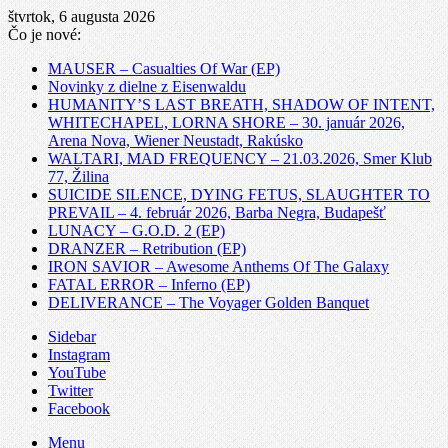
štvrtok, 6 augusta 2026
Čo je nové:
MAUSER – Casualties Of War (EP)
Novinky z dielne z Eisenwaldu
HUMANITY’S LAST BREATH, SHADOW OF INTENT,
WHITECHAPEL, LORNA SHORE – 30. január 2026,
Arena Nova, Wiener Neustadt, Rakúsko
WALTARI, MAD FREQUENCY – 21.03.2026, Smer Klub
77, Žilina
SUICIDE SILENCE, DYING FETUS, SLAUGHTER TO
PREVAIL – 4. február 2026, Barba Negra, Budapešť
LUNACY – G.O.D. 2 (EP)
DRANZER – Retribution (EP)
IRON SAVIOR – Awesome Anthems Of The Galaxy
FATAL ERROR – Inferno (EP)
DELIVERANCE – The Voyager Golden Banquet
Sidebar
Instagram
YouTube
Twitter
Facebook
Menu