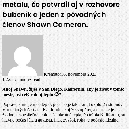
metalu, čo potvrdil aj v rozhovore
bubeník a jeden z pôvodných
členov Shawn Cameron.
Kremator
16. novembra 2023
1 223
5 minutes read
Ahoj Shawn, žiješ v San Diego, Kalifornia, aký je život v tomto
meste, asi celý rok aj teplo
😊?
Popravde, nie je moc teplo, počasie je tak akurát okolo 25 stupňov.
V niektorých častiach Kalifornie je aj 30 stupňov, ale to nie je
žiadne neznesiteľné teplo. Tie ukrutné teplá, čo trápia Kaliforniu, sú
hlavne počas júla a augusta, inak zvyšok roka je počasie ideálne.