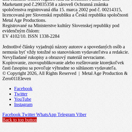
Marketamt pod č.29035358 a zároveň Ochranná známka
spoločenstva registrovaná dňa 15. marca 2002 pod č. 00214315,
licencovaná pre Slovenskú republiku a Českú republiku spoločnosti
Metal Age Productions.
Registrované na Ministerstve kultúry Slovenskej republiky pod
evidenčným číslom:
EV 4102/10. ISSN 1338-2284
Jednotlivé články vyjadrujú názory autorov a spovedaných osôb a
nemusia byť vždy totožné so stanoviskom vydavateľstva a redakcie.
Nevyžiadané rukopisy a obrazový materiál nevraciame.
Kopírovanie, znovupublikovanie alebo rozširovanie ktorejkoľvek
časti časopisu sa povoľuje výhradne so súhlasom vydavateľa.
© Copyright 2026, All Rights Reserved | Metal Age Production &
Zero011Eleven
Facebook
Twitter
YouTube
Instagram
Facebook
Twitter
WhatsApp
Telegram
Viber
Back to top button