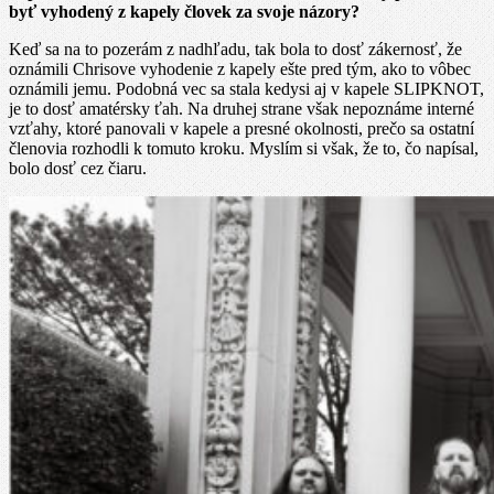
byť vyhodený z kapely človek za svoje názory?
Keď sa na to pozerám z nadhľadu, tak bola to dosť zákernosť, že
oznámili Chrisove vyhodenie z kapely ešte pred tým, ako to vôbec
oznámili jemu. Podobná vec sa stala kedysi aj v kapele SLIPKNOT,
je to dosť amatérsky ťah. Na druhej strane však nepoznáme interné
vzťahy, ktoré panovali v kapele a presné okolnosti, prečo sa ostatní
členovia rozhodli k tomuto kroku. Myslím si však, že to, čo napísal,
bolo dosť cez čiaru.