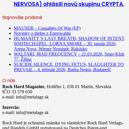
NERVOSA) ohlásili novú skupinu CRYPTA.
Najnovšie pridané
MAUSER – Casualties Of War (EP)
Novinky z dielne z Eisenwaldu
HUMANITY’S LAST BREATH, SHADOW OF INTENT,
WHITECHAPEL, LORNA SHORE – 30. január 2026,
Arena Nova, Wiener Neustadt, Rakúsko
WALTARI, MAD FREQUENCY – 21.03.2026, Smer Klub
77, Žilina
SUICIDE SILENCE, DYING FETUS, SLAUGHTER TO
PREVAIL – 4. február 2026, Barba Negra, Budapešť
O nás
Rock Hard Magazine
, Hollého 1, 036 01 Martin, Slovakia
IČO 33 578 630
e-mail: info@metalage.sk
Inzercia:
e-mail: info@metalage.sk
Rock Hard je ochranná známka vo vlastníctve Rock Hard Verlags-
und Handels GmbH registrovaná na Deutches Patent-und