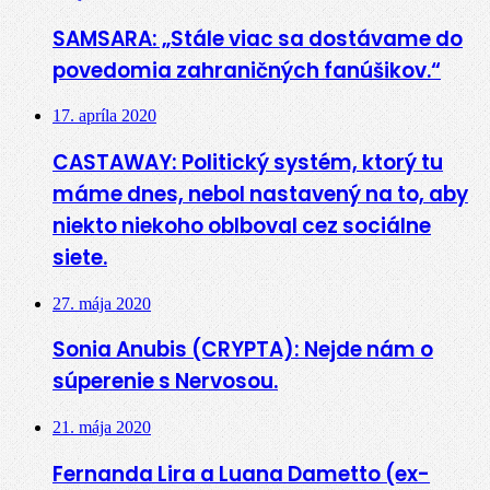
SAMSARA: „Stále viac sa dostávame do
povedomia zahraničných fanúšikov.“
17. apríla 2020
CASTAWAY: Politický systém, ktorý tu
máme dnes, nebol nastavený na to, aby
niekto niekoho oblboval cez sociálne
siete.
27. mája 2020
Sonia Anubis (CRYPTA): Nejde nám o
súperenie s Nervosou.
21. mája 2020
Fernanda Lira a Luana Dametto (ex-