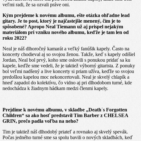
veľmi radi, že sa ozvali práve oni.
Kým prejdeme k novému albumu, ešte otázka ohľadne lead
gitary. Je to post, ktorý je najčastejšie menený, čím je to
spôsobené? Apropo Neal Tiemann už aj prispel nejakým
materiálom pri vzniku nového albumu, keďže je tam len od
roku 2022?
Neal je náš dlhoročný kamarát a veľký fanúšik kapely. Často na
koncerty chodieval aj so svojou ženou. Takže, keď s kapely odišiel
Jordan, Neal bol prvý, koho sme oslovili s ponukou pridať sa ku
kapele, keďže sme vedeli, že je taktiež výborný gitarista. Z ponuky
bol veľmi nadšený a live koncerty si priam užíva, keďže so svojou
predošlou kapelou moc nekoncertovali. Neal je skvelý chlapík a
hneď zapadol do kolektívu, čo vidno aj pri dlhodobom turné, kde
nedochádza k žiadnym hádkam medzi členmi kapely.
Prejdime k novému albumu, v skladbe „Death
ˈs Forgotten
Children“ sa ako hosť predstavil Tim Barber z CHELSEA
GRIN, prečo padla voľba na neho?
Tim je taktiež náš dlhodobý priateľ a rovnako aj skvelý spevák.
Počas jedného turné sme sa spolu bavili o nových skladbách, keď