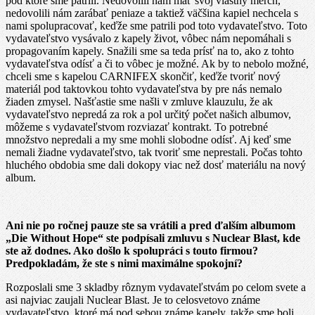
pod ktoré sme patrili. Nedovolili nám mať svoj vlastný merch,
nedovolili nám zarábať peniaze a taktiež väčšina kapiel nechcela s
nami spolupracovať, keďže sme patrili pod toto vydavateľstvo. Toto
vydavateľstvo vysávalo z kapely život, vôbec nám nepomáhali s
propagovaním kapely. Snažili sme sa teda prísť na to, ako z tohto
vydavateľstva odísť a či to vôbec je možné. Ak by to nebolo možné,
chceli sme s kapelou CARNIFEX skončiť, keďže tvoriť nový
materiál pod taktovkou tohto vydavateľstva by pre nás nemalo
žiaden zmysel. Našťastie sme našli v zmluve klauzulu, že ak
vydavateľstvo nepredá za rok a pol určitý počet našich albumov,
môžeme s vydavateľstvom rozviazať kontrakt. To potrebné
množstvo nepredali a my sme mohli slobodne odísť. Aj keď sme
nemali žiadne vydavateľstvo, tak tvoriť sme neprestali. Počas tohto
hluchého obdobia sme dali dokopy viac než dosť materiálu na nový
album.
Ani nie po ročnej pauze ste sa vrátili a pred ďalším albumom
„Die Without Hope“ ste podpísali zmluvu s Nuclear Blast, kde
ste až dodnes. Ako došlo k spolupráci s touto firmou?
Predpokladám, že ste s nimi maximálne spokojní?
Rozposlali sme 3 skladby rôznym vydavateľstvám po celom svete a
asi najviac zaujali Nuclear Blast. Je to celosvetovo známe
vydavateľstvo, ktoré má pod sebou známe kapely, takže sme boli