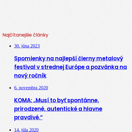
Najčítanejšie články
30. júna 2023
Spomienky na najlepší čierny metalový
festival v strednej Európe a pozvánka na
nový ročník
6. novembra 2020
KOMA: „Musí to byť spontánne,
prirodzené, autentické a hlavne
pravdivé.“
14. júla 2020