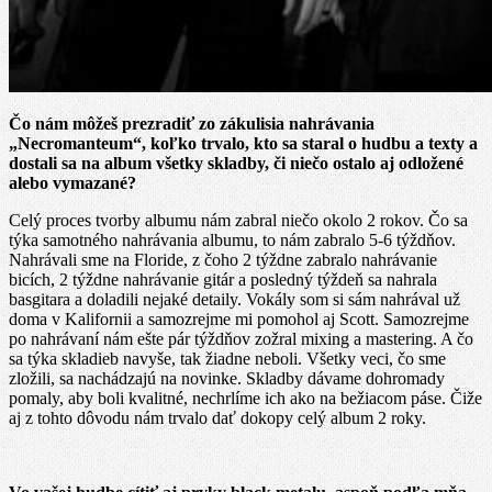
Čo nám môžeš prezradiť zo zákulisia nahrávania
„Necromanteum“, koľko trvalo, kto sa staral o hudbu a texty a
dostali sa na album všetky skladby, či niečo ostalo aj odložené
alebo vymazané?
Celý proces tvorby albumu nám zabral niečo okolo 2 rokov. Čo sa
týka samotného nahrávania albumu, to nám zabralo 5-6 týždňov.
Nahrávali sme na Floride, z čoho 2 týždne zabralo nahrávanie
bicích, 2 týždne nahrávanie gitár a posledný týždeň sa nahrala
basgitara a doladili nejaké detaily. Vokály som si sám nahrával už
doma v Kalifornii a samozrejme mi pomohol aj Scott. Samozrejme
po nahrávaní nám ešte pár týždňov zožral mixing a mastering. A čo
sa týka skladieb navyše, tak žiadne neboli. Všetky veci, čo sme
zložili, sa nachádzajú na novinke. Skladby dávame dohromady
pomaly, aby boli kvalitné, nechrlíme ich ako na bežiacom páse. Čiže
aj z tohto dôvodu nám trvalo dať dokopy celý album 2 roky.