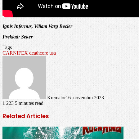
Ignis Infernus, Viliam Varg Becler
Preklad: Seker
Tags
CARNIFEX
deathcore
usa
Kremator
16. novembra 2023
1 223
5 minutes read
Related Articles