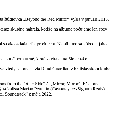
ata štúdiovka „Beyond the Red Mirror“ vyšla v januári 2015.
teraz skupina nahrala, keďže na albume počujeme len spev
l sa ako skladateľ a producent. Na albume sa vôbec nijako
 aktuálnom turné, ktoré zavíta aj na Slovensko.
ve vtedy sa predstavia Blind Guardian v bratislavskom klube
ons from the Other Side“ či „Mirror, Mirror“. Ešte pred
 vokalista Marián Petranin (Castaway, ex-Signum Regis).
tal Soundtrack“ z mája 2022.