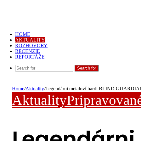
HOME
AKTUALITY
ROZHOVORY
RECENZIE
REPORTÁŽE
Search for
Home
/
Aktuality
/
Legendárni metaloví bardi BLIND GUARDIAN n
Aktuality
Pripravované
Legendárni 