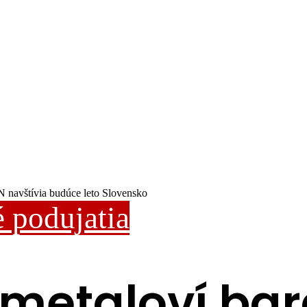
avštívia budúce leto Slovensko
 podujatia
metaloví bar