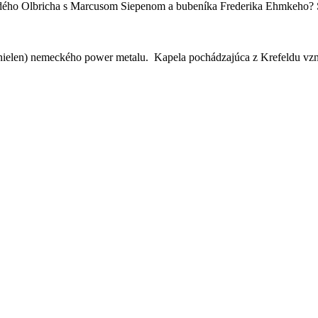
ndého Olbricha s Marcusom Siepenom a bubeníka Frederika Ehmkeho? Sn
n) nemeckého power metalu. Kapela pochádzajúca z Krefeldu vznikla