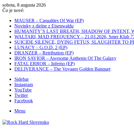
sobota, 8 augusta 2026
Čo je nové:
MAUSER – Casualties Of War (EP)
Novinky z dielne z Eisenwaldu
HUMANITY’S LAST BREATH, SHADOW OF INTENT, WHITEC
WALTARI, MAD FREQUENCY – 21.03.2026, Smer Klub 77,
SUICIDE SILENCE, DYING FETUS, SLAUGHTER TO PREVAIL
LUNACY – G.O.D. 2 (EP)
DRANZER – Retribution (EP)
IRON SAVIOR – Awesome Anthems Of The Galaxy
FATAL ERROR – Inferno (EP)
DELIVERANCE – The Voyager Golden Banquet
Sidebar
Instagram
YouTube
Twitter
Facebook
Menu