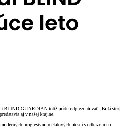
ce leto
ardi BLIND GUARDIAN totiž prídu odprezentovať „Boží stroj“
edstavia aj v našej krajine.
m moderných progresívno metalových piesní s odkazom na