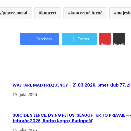
y/power metal
koncert
koncertné turné
majesti
Facebook
Twitter
Pinterest
Share via Email
WALTARI, MAD FREQUENCY – 21.03.2026, Smer Klub 77, Ži
15. júla 2026
SUICIDE SILENCE, DYING FETUS, SLAUGHTER TO PREVAIL – 
február 2026, Barba Negra, Budapešť
15. júla 2026