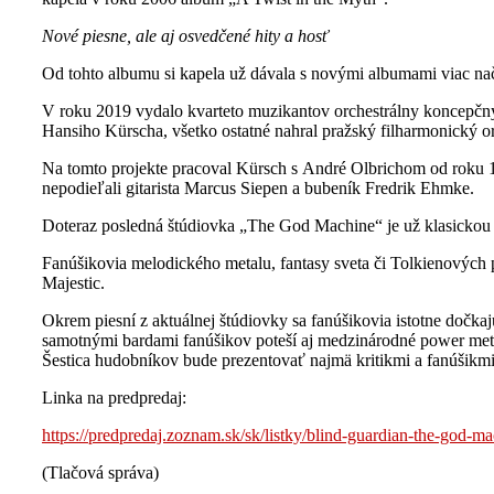
Nové piesne, ale aj osvedčené hity a hosť
Od tohto albumu si kapela už dávala s novými albumami viac nača
V roku 2019 vydalo kvarteto muzikantov orchestrálny koncepčný
Hansiho Kürscha, všetko ostatné nahral pražský filharmonický or
Na tomto projekte pracoval Kürsch s André Olbrichom od roku 19
nepodieľali gitarista Marcus Siepen a bubeník Fredrik Ehmke.
Doteraz posledná štúdiovka „The God Machine“ je už klasickou 
Fanúšikovia melodického metalu, fantasy sveta či Tolkienových p
Majestic.
Okrem piesní z aktuálnej štúdiovky sa fanúšikovia istotne dočkaj
samotnými bardami fanúšikov poteší aj medzinárodné power met
Šestica hudobníkov bude prezentovať najmä kritikmi a fanúšikm
Linka na predpredaj:
https://predpredaj.zoznam.sk/sk/listky/blind-guardian-the-god-m
(Tlačová správa)