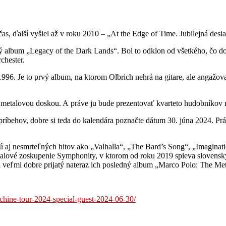
s, ďalší vyšiel až v roku 2010 – „At the Edge of Time. Jubilejná desi
 album „Legacy of the Dark Lands“. Bol to odklon od všetkého, čo do
chester.
96. Je to prvý album, na ktorom Olbrich nehrá na gitare, ale angažova
metalovou doskou. A práve ju bude prezentovať kvarteto hudobníkov na
ríbehov, dobre si teda do kalendára poznačte dátum 30. júna 2024. Prá
ú aj nesmrteľných hitov ako „Valhalla“, „The Bard’s Song“, „Imaginati
alové zoskupenie Symphonity, v ktorom od roku 2019 spieva slovenský
i veľmi dobre prijatý nateraz ich posledný album „Marco Polo: The Me
achine-tour-2024-special-guest-2024-06-30/