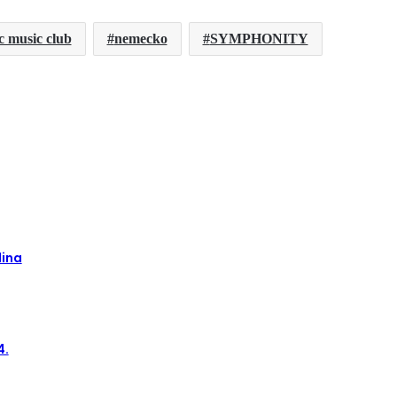
c music club
nemecko
SYMPHONITY
lina
4.