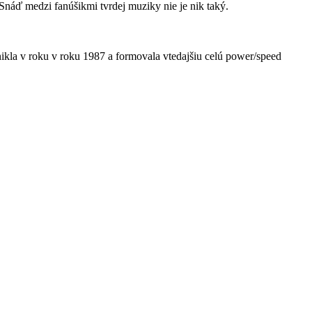
áď medzi fanúšikmi tvrdej muziky nie je nik taký.
 v roku v roku 1987 a formovala vtedajšiu celú power/speed