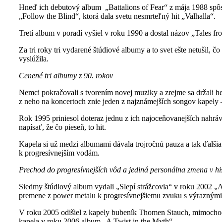
Hneď ich debutový album „Battalions of Fear“ z mája 1988 spôs
„Follow the Blind“, ktorá dala svetu nesmrteľný hit „Valhalla“.
Tretí album v poradí vyšiel v roku 1990 a dostal názov „Tales f
Za tri roky tri vydarené štúdiové albumy a to svet ešte netušil, 
vyslúžila.
Cenené tri albumy z 90. rokov
Nemci pokračovali s tvorením novej muziky a zrejme sa držali he
z neho na koncertoch znie jeden z najznámejších songov kapely
Rok 1995 priniesol doteraz jednu z ich najoceňovanejších nahrá
napísať, že čo pieseň, to hit.
Kapela si už medzi albumami dávala trojročnú pauza a tak ďalšia
k progresívnejším vodám.
Prechod do progresívnejších vôd a jediná personálna zmena v his
Siedmy štúdiový album vydali „Slepí strážcovia“ v roku 2002 „
premene z power metalu k progresívnejšiemu zvuku s výraznými 
V roku 2005 odišiel z kapely bubeník Thomen Stauch, mimochodom
kapela v roku 2006 album „A Twist in the Myth“.