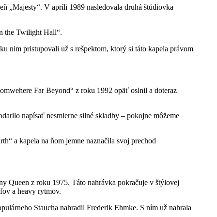
ň „Majesty“. V apríli 1989 nasledovala druhá štúdiovka
 the Twilight Hall“.
 ku nim pristupovali už s rešpektom, ktorý si táto kapela právom
 „Somwehere Far Beyond“ z roku 1992 opäť oslnil a doteraz
podarilo napísať nesmierne silné skladby – pokojne môžeme
arth“ a kapela na ňom jemne naznačila svoj prechod
ny Queen z roku 1975. Táto nahrávka pokračuje v štýlovej
fov a heavy rytmov.
opulárneho Staucha nahradil Frederik Ehmke. S ním už nahrala