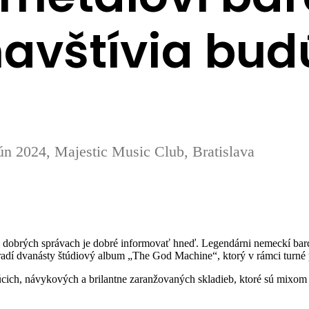
vštívia budú
024, Majestic Music Club, Bratislava
 dobrých správach je dobré informovať hneď. Legendárni nemeckí b
oradí dvanásty štúdiový album „The God Machine“, ktorý v rámci turné pr
cich, návykových a brilantne zaranžovaných skladieb, ktoré sú mixo