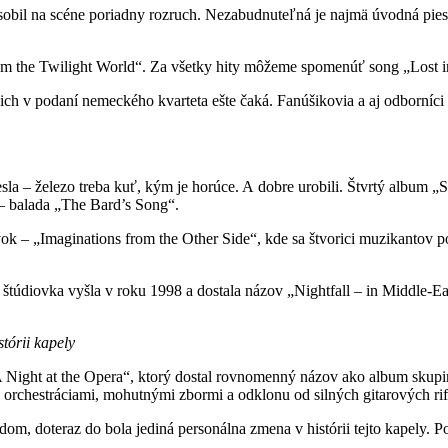
obil na scéne poriadny rozruch. Nezabudnuteľná je najmä úvodná piese
rom the Twilight World“. Za všetky hity môžeme spomenúť song „Lost in
čo ich v podaní nemeckého kvarteta ešte čaká. Fanúšikovia a aj odborníci
sla – železo treba kuť, kým je horúce. A dobre urobili. Štvrtý album
 – balada „The Bard’s Song“.
vok – „Imaginations from the Other Side“, kde sa štvorici muzikantov 
 štúdiovka vyšla v roku 1998 a dostala názov „Nightfall – in Middle-E
tórii kapely
A Night at the Opera“, ktorý dostal rovnomenný názov ako album skupi
orchestráciami, mohutnými zbormi a odklonu od silných gitarových rif
, doteraz do bola jediná personálna zmena v histórii tejto kapely. P