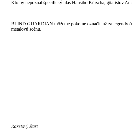
Kto by nepoznal špecifický hlas Hansiho Kürscha, gitaristov A
BLIND GUARDIAN môžeme pokojne označiť už za legendy (niele
metalovú scénu.
Raketový štart