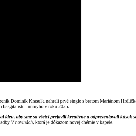
ubeník Dominik Krasuľa nahrali prvé single s bratom Mariánom Hrdličk
om basgitaristu Jimmyho v roku 2025.
 ideu, aby sme sa všetci prejavili kreatívne a odprezentovali kúsok 
kladby
V novinách
, ktorá je dôkazom novej chémie v kapele.