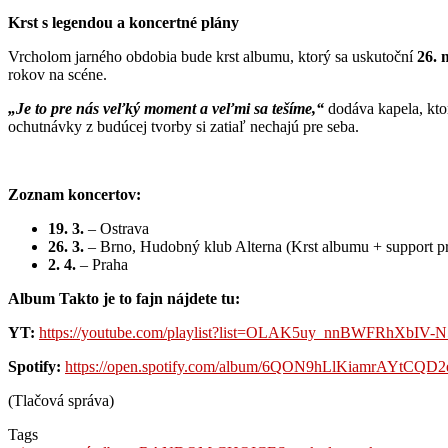
Krst s legendou a koncertné plány
Vrcholom jarného obdobia bude krst albumu, ktorý sa uskutoční
26. 
rokov na scéne.
„Je to pre nás veľký moment a veľmi sa tešíme,“
dodáva kapela, ktor
ochutnávky z budúcej tvorby si zatiaľ nechajú pre seba.
Zoznam koncertov:
19. 3.
– Ostrava
26. 3.
– Brno, Hudobný klub Alterna (Krst albumu + support p
2. 4.
– Praha
Album Takto je to fajn nájdete tu:
YT:
https://youtube.com/playlist?list=OLAK5uy_nnBWFRhXbI
Spotify:
https://open.spotify.com/album/6QON9hLlKiamrAYtC
(Tlačová správa)
Tags