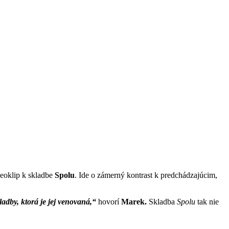
deoklip k skladbe
Spolu
. Ide o zámerný kontrast k predchádzajúcim,
ladby, ktorá je jej venovaná,“
hovorí
Marek.
Skladba
Spolu
tak nie