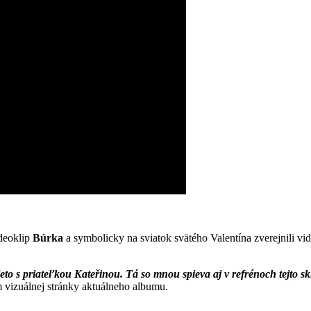
deoklip
Búrka
a symbolicky na sviatok svätého Valentína zverejnili vi
eto s priateľkou Kateřinou. Tá so mnou spieva aj v refrénoch tejto sk
 vizuálnej stránky aktuálneho albumu.