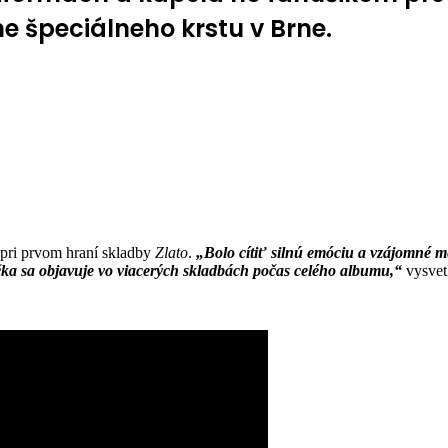
ne špeciálneho krstu v Brne.
pri prvom hraní skladby
Zlato
.
„Bolo cítiť silnú emóciu a vzájomné me
račka sa objavuje vo viacerých skladbách počas celého albumu,“
vysvet