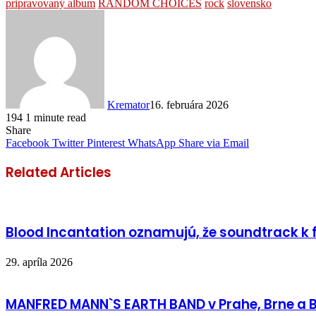
pripravovaný album
RANDOM CHOICES
rock
slovensko
Kremator
16. februára 2026
194
1 minute read
Share
Facebook
Twitter
Pinterest
WhatsApp
Share via Email
Related Articles
Blood Incantation oznamujú, že soundtrack k 
29. apríla 2026
MANFRED MANN`S EARTH BAND v Prahe, Brne a B