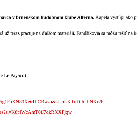
marca v brnenskom hudobnom klube Alterna
. Kapela vystúpi ako 
á už teraz pracuje na ďalšom materiáli. Fanúšikovia sa môžu tešiť na k
re Le Payaco)
V-N5g1FaXN89XetrUiCBw-o&si=rdsKTnDIh_LNKr2b
QD2es?si=K8t4WcAmT0iJ7dkRXXFjqw