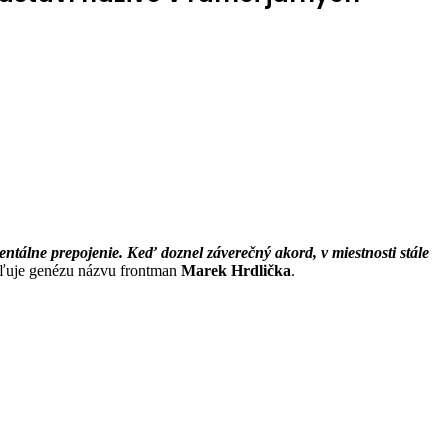
ntálne prepojenie. Keď doznel záverečný akord, v miestnosti stále
ľuje genézu názvu frontman
Marek Hrdlička
.