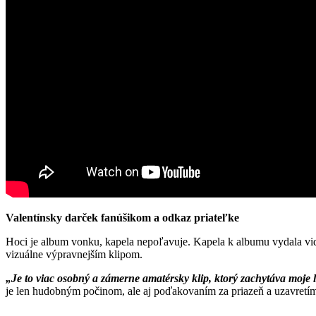
Valentínsky darček fanúšikom a odkaz priateľke
Hoci je album vonku, kapela nepoľavuje. Kapela k albumu vydala vi
vizuálne výpravnejším klipom.
„Je to viac osobný a zámerne amatérsky klip, ktorý zachytáva moje l
je len hudobným počinom, ale aj poďakovaním za priazeň a uzavretím