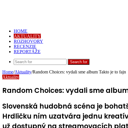
HOME
AKTUALITY
ROZHOVORY
RECENZIE
REPORTÁŽE
Search for
Home
/
Aktuality
/
Random Choices: vydali sme album Takto je to fajn
Aktuality
Random Choices: vydali sme album T
Slovenská hudobná scéna je bohatši
Hrdličku ním uzatvára jednu kreatív
už dostupný na streamovacích plat