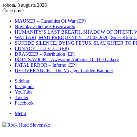
sobota, 8 augusta 2026
Čo je nové:
MAUSER – Casualties Of War (EP)
Novinky z dielne z Eisenwaldu
HUMANITY’S LAST BREATH, SHADOW OF INTENT, WHITEC
WALTARI, MAD FREQUENCY – 21.03.2026, Smer Klub 77,
SUICIDE SILENCE, DYING FETUS, SLAUGHTER TO PREVAIL
LUNACY – G.O.D. 2 (EP)
DRANZER – Retribution (EP)
IRON SAVIOR – Awesome Anthems Of The Galaxy
FATAL ERROR – Inferno (EP)
DELIVERANCE – The Voyager Golden Banquet
Sidebar
Instagram
YouTube
Twitter
Facebook
Menu