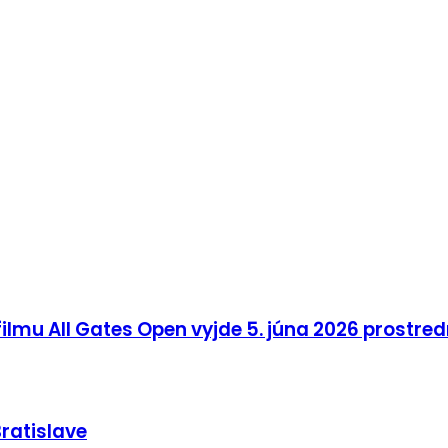
filmu All Gates Open vyjde 5. júna 2026 prostr
ratislave