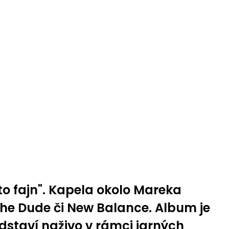
o fajn". Kapela okolo Mareka
The Dude či New Balance. Album je
staví naživo v rámci jarných