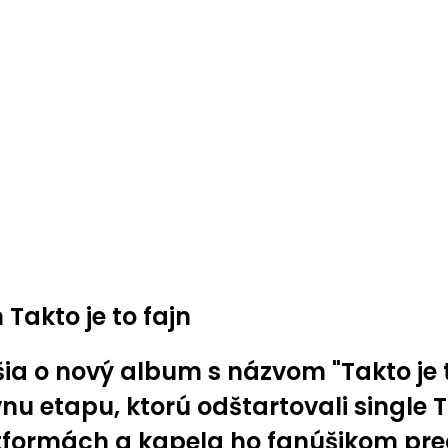
akto je to fajn
a o nový album s názvom "Takto je t
nu etapu, ktorú odštartovali single 
formách a kapela ho fanúšikom pred