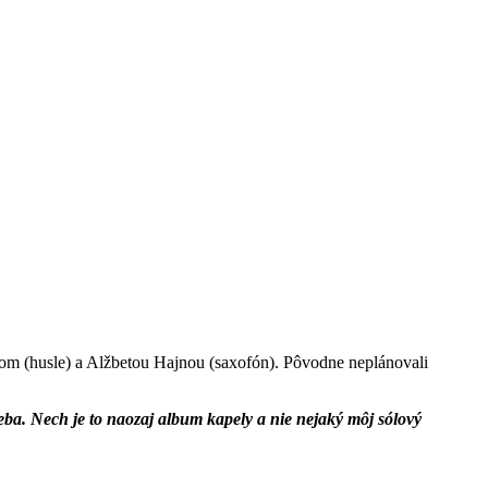
om (husle) a Alžbetou Hajnou (saxofón). Pôvodne neplánovali
seba. Nech je to naozaj album kapely a nie nejaký môj sólový