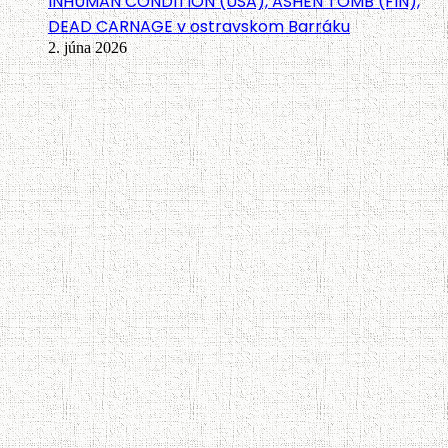
INHUMAN CONDITION (USA), ASHEN TOMB (FIN),
DEAD CARNAGE v ostravskom Barráku
2. júna 2026