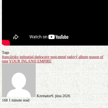
Tags
francúzsko
industrial darkwave
post-metal
radový album
season of
mist
YOUR INLAND EMPIRE
Kremator
9. júna 2026
168
1 minute read