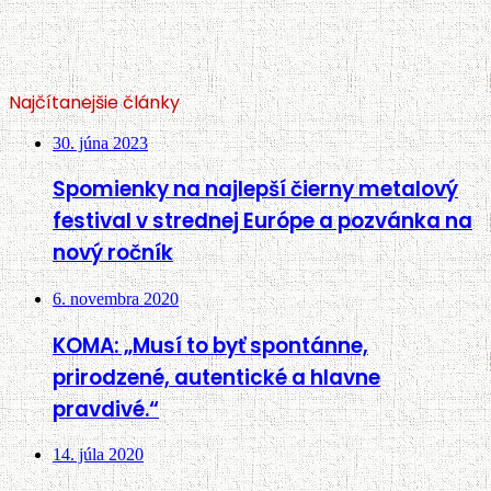
Najčítanejšie články
30. júna 2023
Spomienky na najlepší čierny metalový
festival v strednej Európe a pozvánka na
nový ročník
6. novembra 2020
KOMA: „Musí to byť spontánne,
prirodzené, autentické a hlavne
pravdivé.“
14. júla 2020