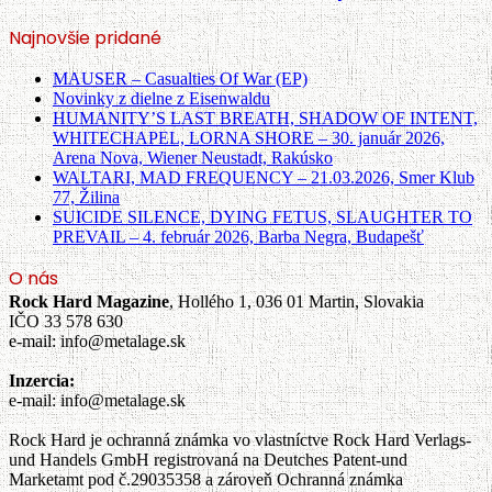
Najnovšie pridané
MAUSER – Casualties Of War (EP)
Novinky z dielne z Eisenwaldu
HUMANITY’S LAST BREATH, SHADOW OF INTENT,
WHITECHAPEL, LORNA SHORE – 30. január 2026,
Arena Nova, Wiener Neustadt, Rakúsko
WALTARI, MAD FREQUENCY – 21.03.2026, Smer Klub
77, Žilina
SUICIDE SILENCE, DYING FETUS, SLAUGHTER TO
PREVAIL – 4. február 2026, Barba Negra, Budapešť
O nás
Rock Hard Magazine
, Hollého 1, 036 01 Martin, Slovakia
IČO 33 578 630
e-mail: info@metalage.sk
Inzercia:
e-mail: info@metalage.sk
Rock Hard je ochranná známka vo vlastníctve Rock Hard Verlags-
und Handels GmbH registrovaná na Deutches Patent-und
Marketamt pod č.29035358 a zároveň Ochranná známka