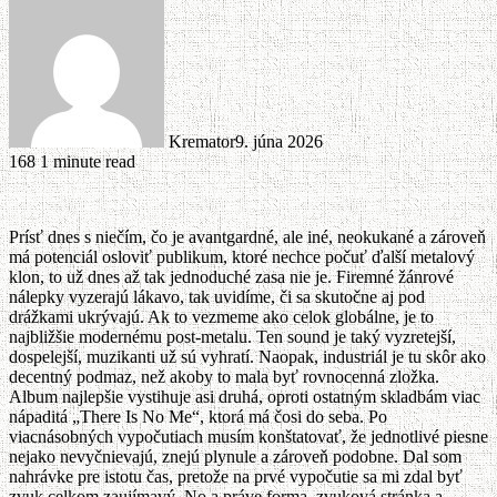
Kremator
9. júna 2026
168
1 minute read
Prísť dnes s niečím, čo je avantgardné, ale iné, neokukané a zároveň
má potenciál osloviť publikum, ktoré nechce počuť ďalší metalový
klon, to už dnes až tak jednoduché zasa nie je. Firemné žánrové
nálepky vyzerajú lákavo, tak uvidíme, či sa skutočne aj pod
drážkami ukrývajú. Ak to vezmeme ako celok globálne, je to
najbližšie modernému post-metalu. Ten sound je taký vyzretejší,
dospelejší, muzikanti už sú vyhratí. Naopak, industriál je tu skôr ako
decentný podmaz, než akoby to mala byť rovnocenná zložka.
Album najlepšie vystihuje asi druhá, oproti ostatným skladbám viac
nápaditá „There Is No Me“, ktorá má čosi do seba. Po
viacnásobných vypočutiach musím konštatovať, že jednotlivé piesne
nejako nevyčnievajú, znejú plynule a zároveň podobne. Dal som
nahrávke pre istotu čas, pretože na prvé vypočutie sa mi zdal byť
zvuk celkom zaujímavý. No a práve forma, zvuková stránka a