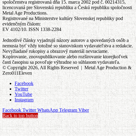
spoločenstva registrovaná dňa 15. marca 2002 pod č. 00214315,
licencovaná pre Slovenskú republiku a Českú republiku spoločnosti
Metal Age Productions.
Registrované na Ministerstve kultúry Slovenskej republiky pod
evidenčným číslom:
EV 4102/10. ISSN 1338-2284
Jednotlivé články vyjadrujú názory autorov a spovedaných osôb a
nemusia byť vždy totožné so stanoviskom vydavateľstva a redakcie.
Nevyžiadané rukopisy a obrazový materiál nevraciame.
Kopírovanie, znovupublikovanie alebo rozširovanie ktorejkoľvek
časti časopisu sa povoľuje výhradne so súhlasom vydavateľa.
© Copyright 2026, All Rights Reserved | Metal Age Production &
Zero011Eleven
Facebook
Twitter
YouTube
Instagram
Facebook
Twitter
WhatsApp
Telegram
Viber
Back to top button