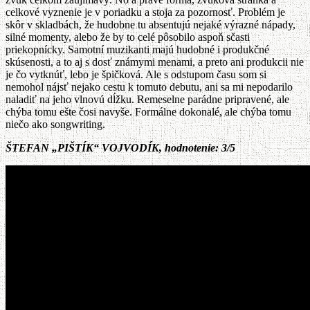
celkové vyznenie je v poriadku a stoja za pozornosť. Problém je
skôr v skladbách, že hudobne tu absentujú nejaké výrazné nápady,
silné momenty, alebo že by to celé pôsobilo aspoň sčasti
priekopnícky. Samotní muzikanti majú hudobné i produkčné
skúsenosti, a to aj s dosť známymi menami, a preto ani produkcii nie
je čo vytknúť, lebo je špičková. Ale s odstupom času som si
nemohol nájsť nejako cestu k tomuto debutu, ani sa mi nepodarilo
naladiť na jeho vlnovú dĺžku. Remeselne parádne pripravené, ale
chýba tomu ešte čosi navyše. Formálne dokonalé, ale chýba tomu
niečo ako songwriting.
ŠTEFAN „PIŠTÍK“ VOJVODÍK, hodnotenie: 3/5