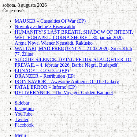
sobota, 8 augusta 2026
Čo je nové:
MAUSER – Casualties Of War (EP)
Novinky z dielne z Eisenwaldu
HUMANITY’S LAST BREATH, SHADOW OF INTENT,
WHITECHAPEL, LORNA SHORE – 30. január 2026,
Arena Nova, Wiener Neustadt, Rakúsko
WALTARI, MAD FREQUENCY – 21.03.2026, Smer Klub
77, Žilina
SUICIDE SILENCE, DYING FETUS, SLAUGHTER TO
PREVAIL – 4. február 2026, Barba Negra, Budapešť
LUNACY – G.O.D. 2 (EP)
DRANZER – Retribution (EP)
IRON SAVIOR – Awesome Anthems Of The Galaxy
FATAL ERROR – Inferno (EP)
DELIVERANCE – The Voyager Golden Banquet
Sidebar
Instagram
YouTube
Twitter
Facebook
Menu