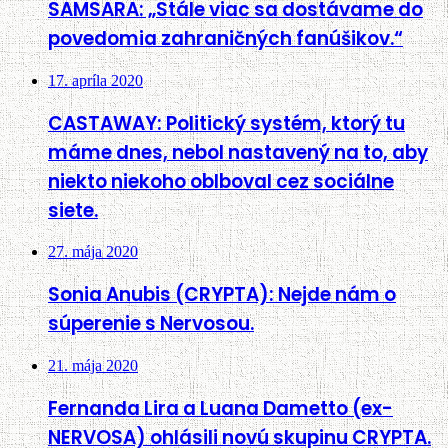
SAMSARA: „Stále viac sa dostávame do
povedomia zahraničných fanúšikov.“
17. apríla 2020
CASTAWAY: Politický systém, ktorý tu
máme dnes, nebol nastavený na to, aby
niekto niekoho oblboval cez sociálne
siete.
27. mája 2020
Sonia Anubis (CRYPTA): Nejde nám o
súperenie s Nervosou.
21. mája 2020
Fernanda Lira a Luana Dametto (ex-
NERVOSA) ohlásili novú skupinu CRYPTA.