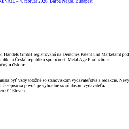
 – 4. február 2026, Barba Negra, Budapešť
nd Handels GmbH registrovaná na Deutches Patent-und Marketamt pod
bliku a Českú republiku spoločnosti Metal Age Productions.
enčným číslom:
musia byť vždy totožné so stanoviskom vydavateľstva a redakcie. Nevy
ti časopisu sa povoľuje výhradne so súhlasom vydavateľa.
Zero011Eleven