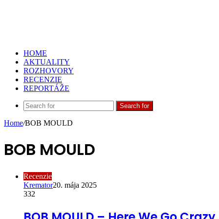
HOME
AKTUALITY
ROZHOVORY
RECENZIE
REPORTÁŽE
Search for
Home
/
BOB MOULD
BOB MOULD
Recenzie
Kremator
20. mája 2025
332
BOB MOULD – Here We Go Crazy