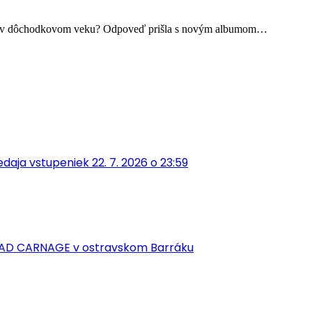
ock v dôchodkovom veku? Odpoveď prišla s novým albumom…
aja vstupeniek 22. 7. 2026 o 23:59
EAD CARNAGE v ostravskom Barráku