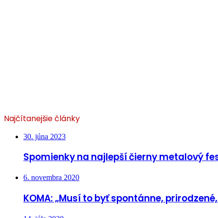
Najčítanejšie články
30. júna 2023
Spomienky na najlepší čierny metalový fes
6. novembra 2020
KOMA: „Musí to byť spontánne, prirodzené,