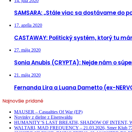
14. júla 2020
SAMSARA: „Stále viac sa dostávame do p
17. apríla 2020
CASTAWAY: Politický systém, ktorý tu máme
27. mája 2020
Sonia Anubis (CRYPTA): Nejde nám o súper
21. mája 2020
Fernanda Lira a Luana Dametto (ex-NERVO
Najnovšie pridané
MAUSER – Casualties Of War (EP)
Novinky z dielne z Eisenwaldu
HUMANITY’S LAST BREATH, SHADOW OF INTENT, WHITEC
WALTARI, MAD FREQUENCY – 21.03.2026, Smer Klub 77,