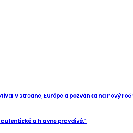
tival v strednej Európe a pozvánka na nový roč
 autentické a hlavne pravdivé.“