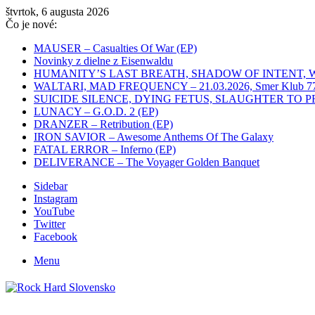
štvrtok, 6 augusta 2026
Čo je nové:
MAUSER – Casualties Of War (EP)
Novinky z dielne z Eisenwaldu
HUMANITY’S LAST BREATH, SHADOW OF INTENT, WHITEC
WALTARI, MAD FREQUENCY – 21.03.2026, Smer Klub 77,
SUICIDE SILENCE, DYING FETUS, SLAUGHTER TO PREVAIL
LUNACY – G.O.D. 2 (EP)
DRANZER – Retribution (EP)
IRON SAVIOR – Awesome Anthems Of The Galaxy
FATAL ERROR – Inferno (EP)
DELIVERANCE – The Voyager Golden Banquet
Sidebar
Instagram
YouTube
Twitter
Facebook
Menu