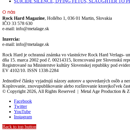
SUICIDE SILENCE, DYING FETUS, SLAUGHTER TO PREVAIL
O nás
Rock Hard Magazine
, Hollého 1, 036 01 Martin, Slovakia
IČO 33 578 630
e-mail: info@metalage.sk
Inzercia:
e-mail: info@metalage.sk
Rock Hard je ochranná známka vo vlastníctve Rock Hard Verlags- u
dňa 15. marca 2002 pod č. 00214315, licencovaná pre Slovenskú repu
Registrované na Ministerstve kultúry Slovenskej republiky pod evid
EV 4102/10. ISSN 1338-2284
Jednotlivé články vyjadrujú názory autorov a spovedaných osôb a ne
Kopírovanie, znovupublikovanie alebo rozširovanie ktorejkoľvek čas
© Copyright 2026, All Rights Reserved | Metal Age Production & 
Facebook
Twitter
YouTube
Instagram
Back to top button