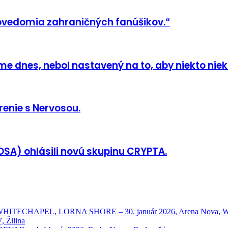
ovedomia zahraničných fanúšikov.“
 dnes, nebol nastavený na to, aby niekto nieko
enie s Nervosou.
SA) ohlásili novú skupinu CRYPTA.
HAPEL, LORNA SHORE – 30. január 2026, Arena Nova, Wien
 Žilina