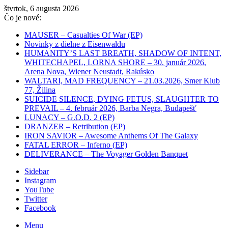
štvrtok, 6 augusta 2026
Čo je nové:
MAUSER – Casualties Of War (EP)
Novinky z dielne z Eisenwaldu
HUMANITY’S LAST BREATH, SHADOW OF INTENT,
WHITECHAPEL, LORNA SHORE – 30. január 2026,
Arena Nova, Wiener Neustadt, Rakúsko
WALTARI, MAD FREQUENCY – 21.03.2026, Smer Klub
77, Žilina
SUICIDE SILENCE, DYING FETUS, SLAUGHTER TO
PREVAIL – 4. február 2026, Barba Negra, Budapešť
LUNACY – G.O.D. 2 (EP)
DRANZER – Retribution (EP)
IRON SAVIOR – Awesome Anthems Of The Galaxy
FATAL ERROR – Inferno (EP)
DELIVERANCE – The Voyager Golden Banquet
Sidebar
Instagram
YouTube
Twitter
Facebook
Menu