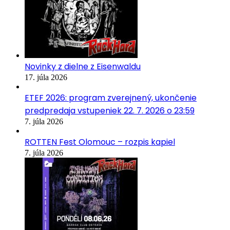
Novinky z dielne z Eisenwaldu
17. júla 2026
ETEF 2026: program zverejnený, ukončenie
predpredaja vstupeniek 22. 7. 2026 o 23:59
7. júla 2026
ROTTEN Fest Olomouc – rozpis kapiel
7. júla 2026