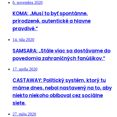
6. novembra 2020
KOMA: „Musí to byť spontánne,
prirodzené, autentické a hlavne
pravdivé.“
14. júla 2020
SAMSARA: „Stále viac sa dostávame do
povedomia zahraničných fanúšikov.“
17. apríla 2020
CASTAWAY: Politický systém, ktorý tu
máme dnes, nebol nastavený na to, aby
niekto niekoho oblboval cez sociálne
siete.
27. mája 2020