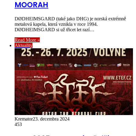
MOORAH
DØDHEIMSGARD (také jako DHG) je norská extrémně
metalová kapela, která vznikla v roce 1994.
DØDHEIMSGARD si už třicet let razí…
Read More »
Aktuality
Kremator
23. decembra 2024
453