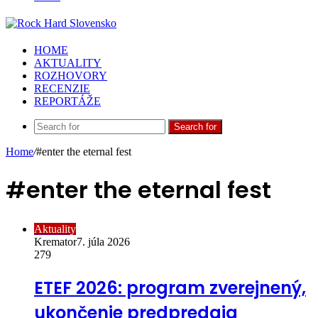
HOME
AKTUALITY
ROZHOVORY
RECENZIE
REPORTÁŽE
Search for
Home
/
#enter the eternal fest
#enter the eternal fest
Aktuality
Kremator
7. júla 2026
279
ETEF 2026: program zverejnený,
ukončenie predpredaja