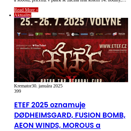
Read More »
Aktuality
Kremator
30. januára 2025
399
ETEF 2025 oznamuje
DØDHEIMSGARD, FUSION BOMB,
AEON WINDS, MOROUS a