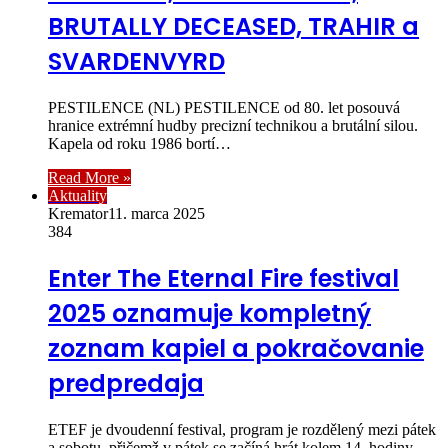
BRUTALLY DECEASED, TRAHIR a
SVARDENVYRD
PESTILENCE (NL) PESTILENCE od 80. let posouvá
hranice extrémní hudby precizní technikou a brutální silou.
Kapela od roku 1986 bortí…
Read More »
Aktuality
Kremator
11. marca 2025
384
Enter The Eternal Fire festival
2025 oznamuje kompletný
zoznam kapiel a pokračovanie
predpredaja
ETEF je dvoudenní festival, program je rozdělený mezi pátek
a sobotu, přičemž v pátek se začíná hrát kolem 14. hodiny,…