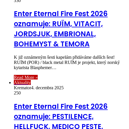
330
Enter Eternal Fire Fest 2026
oznamuje: RUÏM, VITACIT,
JORDSJUK, EMBRIONAL,
BOHEMYST & TEMORA
K již oznámeným šesti kapelám přidáváme dalších šest!
RUÏM (POR) / black metal RUÏM je projekt, který norský
kytarista Blasphemer…
Read More »
Aktuality
Kremator
4. decembra 2025
250
Enter Eternal Fire Fest 2026
oznamuje: PESTILENCE,
HELLFUCK, MEDICO PESTE,