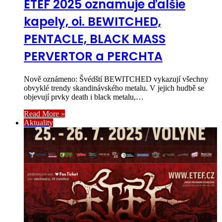
ETEF 2025 oznamuje ďalšie
kapely, oi. BEWITCHED,
PENTACLE, BLACK MASS
PERVERTOR a PERCHTA
Nově oznámeno: Švédští BEWITCHED vykazují všechny
obvyklé trendy skandinávského metalu. V jejich hudbě se
objevují prvky death i black metalu,…
Read More »
Aktuality