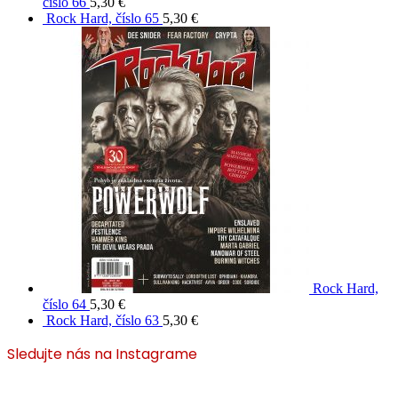
číslo 66
5,30
€
Rock Hard, číslo 65
5,30
€
Rock Hard,
číslo 64
5,30
€
Rock Hard, číslo 63
5,30
€
Sledujte nás na Instagrame