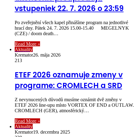
vstupeniek 22. 7. 2026 o 23:59
Po zveřejnění všech kapel přinášíme program na jednotlivé
hrací dny. Pátek 24. 7. 2026 15.00-15.40 MEGELNYK
(CZE) / doom death…
Read More »
Aktuality
Kremator
26. mája 2026
213
ETEF 2026 oznamuje zmeny v
programe: CROMLECH a SRD
Z nevynucených důvodů musíme oznámit dvě změny v
ETEF 2026 line-upu místo VORTEX OF END a OUTLAW.
CROMLECH (GER), atmosférický…
Read More »
Aktuality
Kremator
19. decembra 2025