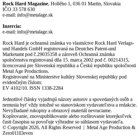
Rock Hard Magazine
, Hollého 1, 036 01 Martin, Slovakia
IČO 33 578 630
e-mail: info@metalage.sk
Inzercia:
e-mail: info@metalage.sk
Rock Hard je ochranná známka vo vlastníctve Rock Hard Verlags-
und Handels GmbH registrovaná na Deutches Patent-und
Marketamt pod č.29035358 a zároveň Ochranná známka
spoločenstva registrovaná dňa 15. marca 2002 pod č. 00214315,
licencovaná pre Slovenskú republiku a Českú republiku spoločnosti
Metal Age Productions.
Registrované na Ministerstve kultúry Slovenskej republiky pod
evidenčným číslom:
EV 4102/10. ISSN 1338-2284
Jednotlivé články vyjadrujú názory autorov a spovedaných osôb a
nemusia byť vždy totožné so stanoviskom vydavateľstva a redakcie.
Nevyžiadané rukopisy a obrazový materiál nevraciame.
Kopírovanie, znovupublikovanie alebo rozširovanie ktorejkoľvek
časti časopisu sa povoľuje výhradne so súhlasom vydavateľa.
© Copyright 2026, All Rights Reserved | Metal Age Production &
Zero011Eleven