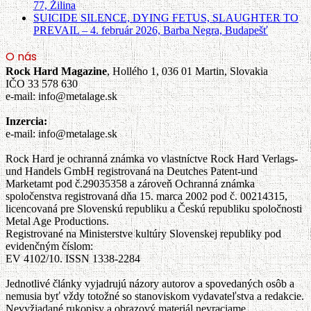
77, Žilina
SUICIDE SILENCE, DYING FETUS, SLAUGHTER TO
PREVAIL – 4. február 2026, Barba Negra, Budapešť
O nás
Rock Hard Magazine
, Hollého 1, 036 01 Martin, Slovakia
IČO 33 578 630
e-mail: info@metalage.sk
Inzercia:
e-mail: info@metalage.sk
Rock Hard je ochranná známka vo vlastníctve Rock Hard Verlags-
und Handels GmbH registrovaná na Deutches Patent-und
Marketamt pod č.29035358 a zároveň Ochranná známka
spoločenstva registrovaná dňa 15. marca 2002 pod č. 00214315,
licencovaná pre Slovenskú republiku a Českú republiku spoločnosti
Metal Age Productions.
Registrované na Ministerstve kultúry Slovenskej republiky pod
evidenčným číslom:
EV 4102/10. ISSN 1338-2284
Jednotlivé články vyjadrujú názory autorov a spovedaných osôb a
nemusia byť vždy totožné so stanoviskom vydavateľstva a redakcie.
Nevyžiadané rukopisy a obrazový materiál nevraciame.