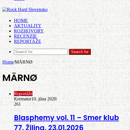
HOME
AKTUALITY
ROZHOVORY
RECENZIE
REPORTÁŽE
Search for
Home
/
MÄRNØ
MÄRNØ
Reportáže
Kremator
10. júna 2026
261
Blasphemy vol. 11 – Smer klub
77, Žilina, 23.01.2026