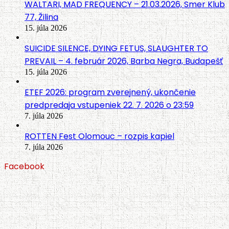
WALTARI, MAD FREQUENCY – 21.03.2026, Smer Klub
77, Žilina
15. júla 2026
SUICIDE SILENCE, DYING FETUS, SLAUGHTER TO
PREVAIL – 4. február 2026, Barba Negra, Budapešť
15. júla 2026
ETEF 2026: program zverejnený, ukončenie
predpredaja vstupeniek 22. 7. 2026 o 23:59
7. júla 2026
ROTTEN Fest Olomouc – rozpis kapiel
7. júla 2026
Facebook