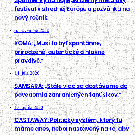
Spomienky na najlepší čierny metalový
festival v strednej Európe a pozvánka na
nový ročník
6. novembra 2020
KOMA: „Musí to byť spontánne,
prirodzené, autentické a hlavne
pravdivé.“
14. júla 2020
SAMSARA: „Stále viac sa dostávame do
povedomia zahraničných fanúšikov.“
17. apríla 2020
CASTAWAY: Politický systém, ktorý tu
máme dnes, nebol nastavený na to, aby