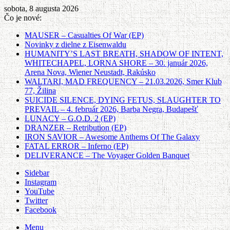
sobota, 8 augusta 2026
Čo je nové:
MAUSER – Casualties Of War (EP)
Novinky z dielne z Eisenwaldu
HUMANITY’S LAST BREATH, SHADOW OF INTENT,
WHITECHAPEL, LORNA SHORE – 30. január 2026,
Arena Nova, Wiener Neustadt, Rakúsko
WALTARI, MAD FREQUENCY – 21.03.2026, Smer Klub
77, Žilina
SUICIDE SILENCE, DYING FETUS, SLAUGHTER TO
PREVAIL – 4. február 2026, Barba Negra, Budapešť
LUNACY – G.O.D. 2 (EP)
DRANZER – Retribution (EP)
IRON SAVIOR – Awesome Anthems Of The Galaxy
FATAL ERROR – Inferno (EP)
DELIVERANCE – The Voyager Golden Banquet
Sidebar
Instagram
YouTube
Twitter
Facebook
Menu