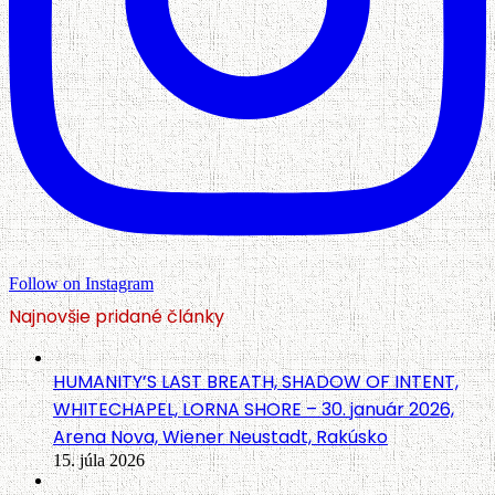
Follow on Instagram
Najnovšie pridané články
HUMANITY’S LAST BREATH, SHADOW OF INTENT,
WHITECHAPEL, LORNA SHORE – 30. január 2026,
Arena Nova, Wiener Neustadt, Rakúsko
15. júla 2026