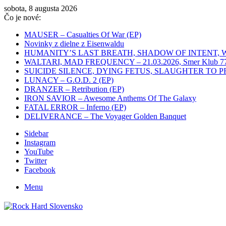
sobota, 8 augusta 2026
Čo je nové:
MAUSER – Casualties Of War (EP)
Novinky z dielne z Eisenwaldu
HUMANITY’S LAST BREATH, SHADOW OF INTENT, WHITEC
WALTARI, MAD FREQUENCY – 21.03.2026, Smer Klub 77,
SUICIDE SILENCE, DYING FETUS, SLAUGHTER TO PREVAIL
LUNACY – G.O.D. 2 (EP)
DRANZER – Retribution (EP)
IRON SAVIOR – Awesome Anthems Of The Galaxy
FATAL ERROR – Inferno (EP)
DELIVERANCE – The Voyager Golden Banquet
Sidebar
Instagram
YouTube
Twitter
Facebook
Menu