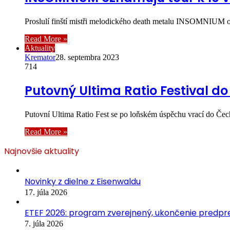
Proslulí finští mistři melodického death metalu INSOMNIUM 
Read More »
Aktuality
Kremator
28. septembra 2023
714
Putovný Ultima Ratio Festival 
Putovní Ultima Ratio Fest se po loňském úspěchu vrací d
Read More »
Najnovšie aktuality
Novinky z dielne z Eisenwaldu
17. júla 2026
ETEF 2026: program zverejnený, ukončenie predpred
7. júla 2026