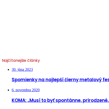
Najčítanejšie články
30. júna 2023
Spomienky na najlepší čierny metalový fes
6. novembra 2020
KOMA: „Musí to byť spontánne, prirodzené,