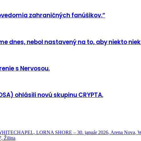
ovedomia zahraničných fanúšikov.“
 dnes, nebol nastavený na to, aby niekto nieko
enie s Nervosou.
SA) ohlásili novú skupinu CRYPTA.
HAPEL, LORNA SHORE – 30. január 2026, Arena Nova, Wien
 Žilina