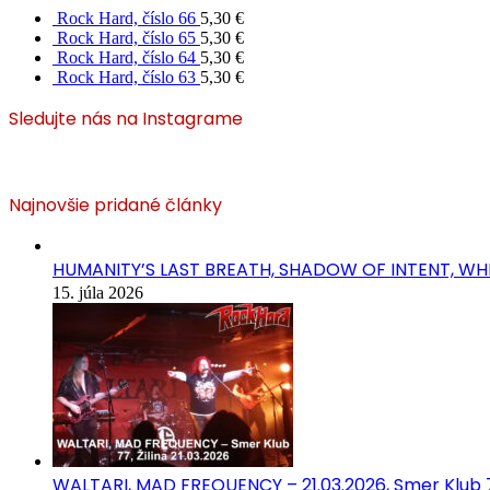
Rock Hard, číslo 66
5,30
€
Rock Hard, číslo 65
5,30
€
Rock Hard, číslo 64
5,30
€
Rock Hard, číslo 63
5,30
€
Sledujte nás na Instagrame
Najnovšie pridané články
HUMANITY’S LAST BREATH, SHADOW OF INTENT, WHIT
15. júla 2026
WALTARI, MAD FREQUENCY – 21.03.2026, Smer Klub 77