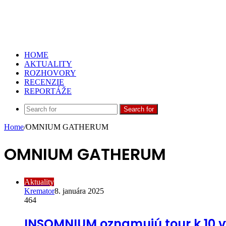
HOME
AKTUALITY
ROZHOVORY
RECENZIE
REPORTÁŽE
Search for
Home
/
OMNIUM GATHERUM
OMNIUM GATHERUM
Aktuality
Kremator
8. januára 2025
464
INSOMNIUM oznamujú tour k 10 