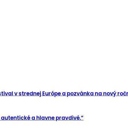
tival v strednej Európe a pozvánka na nový roč
 autentické a hlavne pravdivé.“