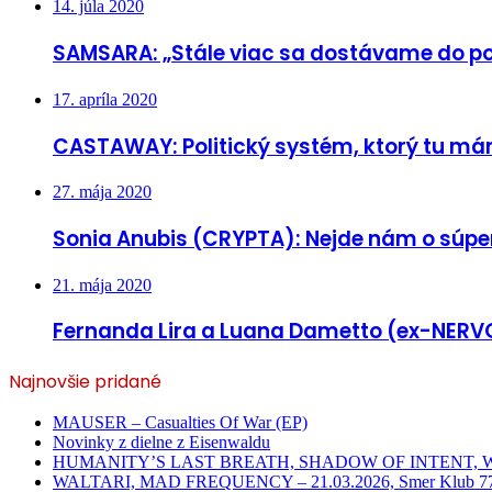
14. júla 2020
SAMSARA: „Stále viac sa dostávame do p
17. apríla 2020
CASTAWAY: Politický systém, ktorý tu máme
27. mája 2020
Sonia Anubis (CRYPTA): Nejde nám o súper
21. mája 2020
Fernanda Lira a Luana Dametto (ex-NERVO
Najnovšie pridané
MAUSER – Casualties Of War (EP)
Novinky z dielne z Eisenwaldu
HUMANITY’S LAST BREATH, SHADOW OF INTENT, WHITEC
WALTARI, MAD FREQUENCY – 21.03.2026, Smer Klub 77,