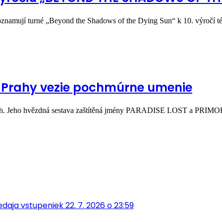
oznamují turné „Beyond the Shadows of the Dying Sun“ k 10. výročí 
do Prahy vezie pochmúrne umenie
o Čech. Jeho hvězdná sestava zaštítěná jmény PARADISE LOST a PR
aja vstupeniek 22. 7. 2026 o 23:59