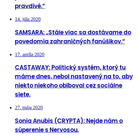
pravdivé.“
14. júla 2020
SAMSARA: „Stále viac sa dostávame do
povedomia zahraničných fanúšikov.“
17. apríla 2020
CASTAWAY: Politický systém, ktorý tu
máme dnes, nebol nastavený na to, aby
niekto niekoho oblboval cez sociálne
siete.
27. mája 2020
Sonia Anubis (CRYPTA): Nejde nám o
súperenie s Nervosou.