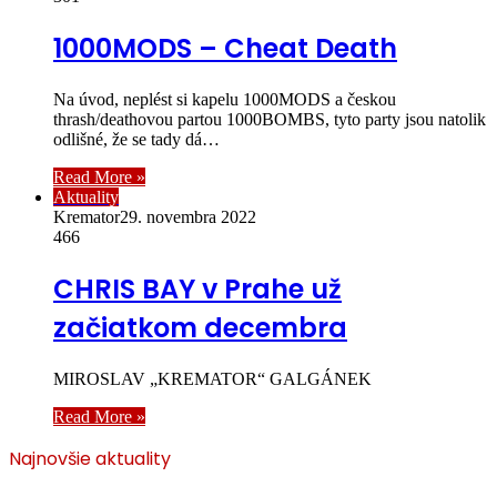
1000MODS – Cheat Death
Na úvod, neplést si kapelu 1000MODS a českou
thrash/deathovou partou 1000BOMBS, tyto party jsou natolik
odlišné, že se tady dá…
Read More »
Aktuality
Kremator
29. novembra 2022
466
CHRIS BAY v Prahe už
začiatkom decembra
MIROSLAV „KREMATOR“ GALGÁNEK
Read More »
Najnovšie aktuality