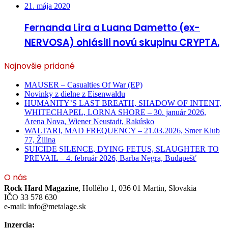
21. mája 2020
Fernanda Lira a Luana Dametto (ex-
NERVOSA) ohlásili novú skupinu CRYPTA.
Najnovšie pridané
MAUSER – Casualties Of War (EP)
Novinky z dielne z Eisenwaldu
HUMANITY’S LAST BREATH, SHADOW OF INTENT,
WHITECHAPEL, LORNA SHORE – 30. január 2026,
Arena Nova, Wiener Neustadt, Rakúsko
WALTARI, MAD FREQUENCY – 21.03.2026, Smer Klub
77, Žilina
SUICIDE SILENCE, DYING FETUS, SLAUGHTER TO
PREVAIL – 4. február 2026, Barba Negra, Budapešť
O nás
Rock Hard Magazine
, Hollého 1, 036 01 Martin, Slovakia
IČO 33 578 630
e-mail: info@metalage.sk
Inzercia: