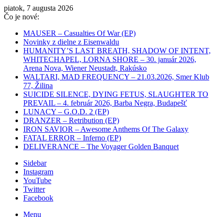
piatok, 7 augusta 2026
Čo je nové:
MAUSER – Casualties Of War (EP)
Novinky z dielne z Eisenwaldu
HUMANITY’S LAST BREATH, SHADOW OF INTENT,
WHITECHAPEL, LORNA SHORE – 30. január 2026,
Arena Nova, Wiener Neustadt, Rakúsko
WALTARI, MAD FREQUENCY – 21.03.2026, Smer Klub
77, Žilina
SUICIDE SILENCE, DYING FETUS, SLAUGHTER TO
PREVAIL – 4. február 2026, Barba Negra, Budapešť
LUNACY – G.O.D. 2 (EP)
DRANZER – Retribution (EP)
IRON SAVIOR – Awesome Anthems Of The Galaxy
FATAL ERROR – Inferno (EP)
DELIVERANCE – The Voyager Golden Banquet
Sidebar
Instagram
YouTube
Twitter
Facebook
Menu