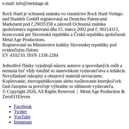
e-mail: info@metalage.sk
Rock Hard je ochranná známka vo vlastníctve Rock Hard Verlags-
und Handels GmbH registrovaná na Deutches Patent-und
Marketamt pod č.29035358 a zároveň Ochranná známka
spoločenstva registrovaná dňa 15. marca 2002 pod č. 00214315,
licencovaná pre Slovenskú republiku a Českú republiku spoločnosti
Metal Age Productions.
Registrované na Ministerstve kultúry Slovenskej republiky pod
evidenčným číslom:
EV 4102/10. ISSN 1338-2284
Jednotlivé články vyjadrujú názory autorov a spovedaných osôb a
nemusia byť vždy totožné so stanoviskom vydavateľstva a redakcie.
Nevyžiadané rukopisy a obrazový materiál nevraciame.
Kopírovanie, znovupublikovanie alebo rozširovanie ktorejkoľvek
časti časopisu sa povoľuje výhradne so súhlasom vydavateľa.
© Copyright 2026, All Rights Reserved | Metal Age Production &
Zero011Eleven
Facebook
Twitter
YouTube
Instagram