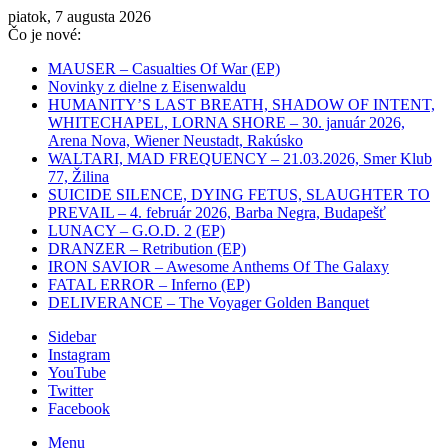
piatok, 7 augusta 2026
Čo je nové:
MAUSER – Casualties Of War (EP)
Novinky z dielne z Eisenwaldu
HUMANITY’S LAST BREATH, SHADOW OF INTENT,
WHITECHAPEL, LORNA SHORE – 30. január 2026,
Arena Nova, Wiener Neustadt, Rakúsko
WALTARI, MAD FREQUENCY – 21.03.2026, Smer Klub
77, Žilina
SUICIDE SILENCE, DYING FETUS, SLAUGHTER TO
PREVAIL – 4. február 2026, Barba Negra, Budapešť
LUNACY – G.O.D. 2 (EP)
DRANZER – Retribution (EP)
IRON SAVIOR – Awesome Anthems Of The Galaxy
FATAL ERROR – Inferno (EP)
DELIVERANCE – The Voyager Golden Banquet
Sidebar
Instagram
YouTube
Twitter
Facebook
Menu