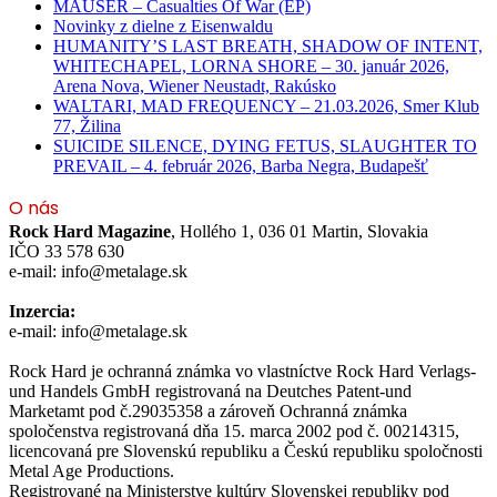
MAUSER – Casualties Of War (EP)
Novinky z dielne z Eisenwaldu
HUMANITY’S LAST BREATH, SHADOW OF INTENT,
WHITECHAPEL, LORNA SHORE – 30. január 2026,
Arena Nova, Wiener Neustadt, Rakúsko
WALTARI, MAD FREQUENCY – 21.03.2026, Smer Klub
77, Žilina
SUICIDE SILENCE, DYING FETUS, SLAUGHTER TO
PREVAIL – 4. február 2026, Barba Negra, Budapešť
O nás
Rock Hard Magazine
, Hollého 1, 036 01 Martin, Slovakia
IČO 33 578 630
e-mail: info@metalage.sk
Inzercia:
e-mail: info@metalage.sk
Rock Hard je ochranná známka vo vlastníctve Rock Hard Verlags-
und Handels GmbH registrovaná na Deutches Patent-und
Marketamt pod č.29035358 a zároveň Ochranná známka
spoločenstva registrovaná dňa 15. marca 2002 pod č. 00214315,
licencovaná pre Slovenskú republiku a Českú republiku spoločnosti
Metal Age Productions.
Registrované na Ministerstve kultúry Slovenskej republiky pod