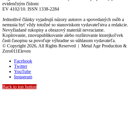
evidenčným číslom:
EV 4102/10. ISSN 1338-2284
Jednotlivé články vyjadrujú názory autorov a spovedaných osôb a
nemusia byť vždy totožné so stanoviskom vydavateľstva a redakcie.
Nevyžiadané rukopisy a obrazový materiál nevraciame.
Kopírovanie, znovupublikovanie alebo rozširovanie ktorejkoľvek
časti časopisu sa povoľuje výhradne so súhlasom vydavateľa.
© Copyright 2026, All Rights Reserved | Metal Age Production &
Zero011Eleven
Facebook
Twitter
YouTube
Instagram
Back to top button