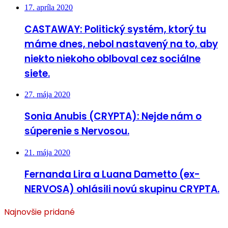
17. apríla 2020
CASTAWAY: Politický systém, ktorý tu
máme dnes, nebol nastavený na to, aby
niekto niekoho oblboval cez sociálne
siete.
27. mája 2020
Sonia Anubis (CRYPTA): Nejde nám o
súperenie s Nervosou.
21. mája 2020
Fernanda Lira a Luana Dametto (ex-
NERVOSA) ohlásili novú skupinu CRYPTA.
Najnovšie pridané