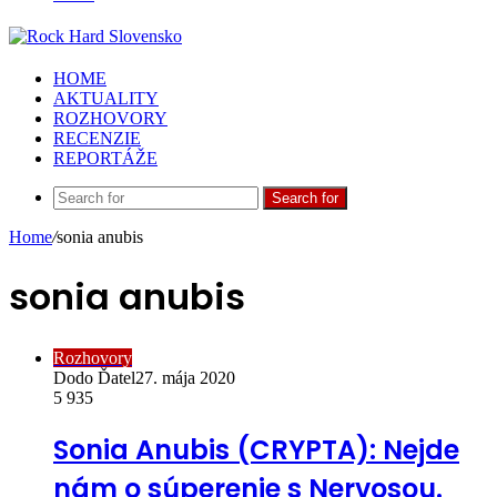
HOME
AKTUALITY
ROZHOVORY
RECENZIE
REPORTÁŽE
Search for
Home
/
sonia anubis
sonia anubis
Rozhovory
Dodo Ďatel
27. mája 2020
5 935
Sonia Anubis (CRYPTA): Nejde
nám o súperenie s Nervosou.