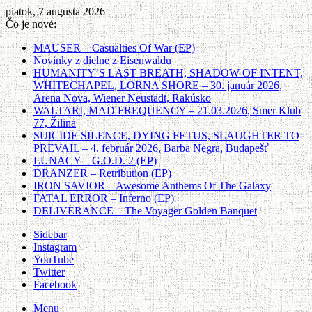
piatok, 7 augusta 2026
Čo je nové:
MAUSER – Casualties Of War (EP)
Novinky z dielne z Eisenwaldu
HUMANITY’S LAST BREATH, SHADOW OF INTENT,
WHITECHAPEL, LORNA SHORE – 30. január 2026,
Arena Nova, Wiener Neustadt, Rakúsko
WALTARI, MAD FREQUENCY – 21.03.2026, Smer Klub
77, Žilina
SUICIDE SILENCE, DYING FETUS, SLAUGHTER TO
PREVAIL – 4. február 2026, Barba Negra, Budapešť
LUNACY – G.O.D. 2 (EP)
DRANZER – Retribution (EP)
IRON SAVIOR – Awesome Anthems Of The Galaxy
FATAL ERROR – Inferno (EP)
DELIVERANCE – The Voyager Golden Banquet
Sidebar
Instagram
YouTube
Twitter
Facebook
Menu