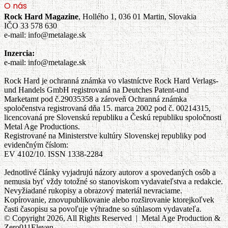
O nás
Rock Hard Magazine
, Hollého 1, 036 01 Martin, Slovakia
IČO 33 578 630
e-mail: info@metalage.sk
Inzercia:
e-mail: info@metalage.sk
Rock Hard je ochranná známka vo vlastníctve Rock Hard Verlags-
und Handels GmbH registrovaná na Deutches Patent-und
Marketamt pod č.29035358 a zároveň Ochranná známka
spoločenstva registrovaná dňa 15. marca 2002 pod č. 00214315,
licencovaná pre Slovenskú republiku a Českú republiku spoločnosti
Metal Age Productions.
Registrované na Ministerstve kultúry Slovenskej republiky pod
evidenčným číslom:
EV 4102/10. ISSN 1338-2284
Jednotlivé články vyjadrujú názory autorov a spovedaných osôb a
nemusia byť vždy totožné so stanoviskom vydavateľstva a redakcie.
Nevyžiadané rukopisy a obrazový materiál nevraciame.
Kopírovanie, znovupublikovanie alebo rozširovanie ktorejkoľvek
časti časopisu sa povoľuje výhradne so súhlasom vydavateľa.
© Copyright 2026, All Rights Reserved | Metal Age Production &
Zero011Eleven