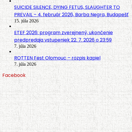
SUICIDE SILENCE, DYING FETUS, SLAUGHTER TO
PREVAIL – 4. február 2026, Barba Negra, Budapešť
15. júla 2026
ETEF 2026: program zverejnený, ukončenie
predpredaja vstupeniek 22. 7. 2026 o 23:59
7. júla 2026
ROTTEN Fest Olomouc – rozpis kapiel
7. júla 2026
Facebook