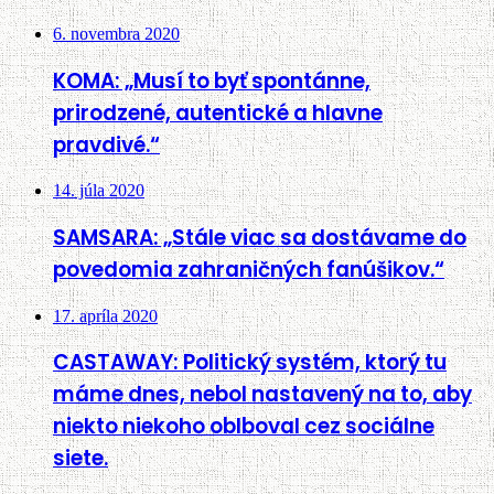
6. novembra 2020
KOMA: „Musí to byť spontánne,
prirodzené, autentické a hlavne
pravdivé.“
14. júla 2020
SAMSARA: „Stále viac sa dostávame do
povedomia zahraničných fanúšikov.“
17. apríla 2020
CASTAWAY: Politický systém, ktorý tu
máme dnes, nebol nastavený na to, aby
niekto niekoho oblboval cez sociálne
siete.