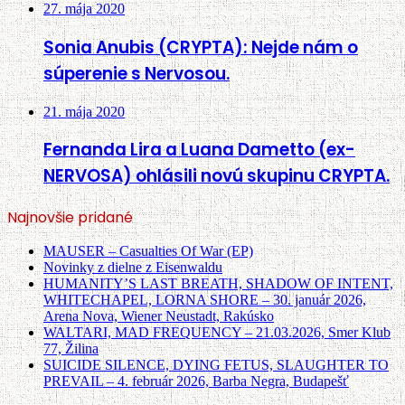
27. mája 2020
Sonia Anubis (CRYPTA): Nejde nám o
súperenie s Nervosou.
21. mája 2020
Fernanda Lira a Luana Dametto (ex-
NERVOSA) ohlásili novú skupinu CRYPTA.
Najnovšie pridané
MAUSER – Casualties Of War (EP)
Novinky z dielne z Eisenwaldu
HUMANITY’S LAST BREATH, SHADOW OF INTENT,
WHITECHAPEL, LORNA SHORE – 30. január 2026,
Arena Nova, Wiener Neustadt, Rakúsko
WALTARI, MAD FREQUENCY – 21.03.2026, Smer Klub
77, Žilina
SUICIDE SILENCE, DYING FETUS, SLAUGHTER TO
PREVAIL – 4. február 2026, Barba Negra, Budapešť