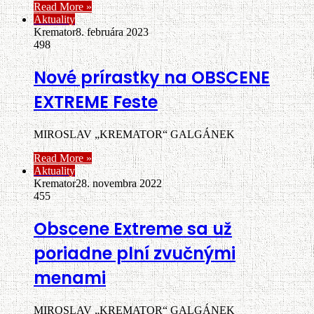
Read More »
Aktuality
Kremator
8. februára 2023
498
Nové prírastky na OBSCENE
EXTREME Feste
MIROSLAV „KREMATOR“ GALGÁNEK
Read More »
Aktuality
Kremator
28. novembra 2022
455
Obscene Extreme sa už
poriadne plní zvučnými
menami
MIROSLAV „KREMATOR“ GALGÁNEK