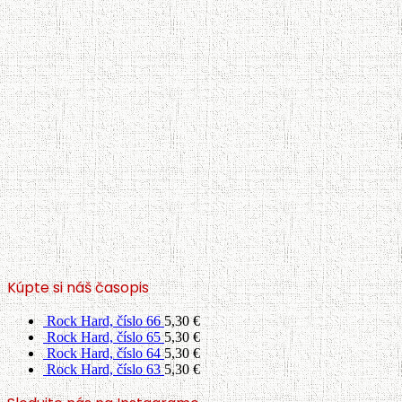
Kúpte si náš časopis
Rock Hard, číslo 66
5,30
€
Rock Hard, číslo 65
5,30
€
Rock Hard, číslo 64
5,30
€
Rock Hard, číslo 63
5,30
€