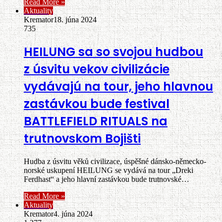
Read More »
Aktuality
Kremator
18. júna 2024
735
HEILUNG sa so svojou hudbou
z úsvitu vekov civilizácie
vydávajú na tour, jeho hlavnou
zastávkou bude festival
BATTLEFIELD RITUALS na
trutnovskom Bojišti
Hudba z úsvitu věků civilizace, úspěšné dánsko-německo-
norské uskupení HEILUNG se vydává na tour „Dreki
Ferdhast“ a jeho hlavní zastávkou bude trutnovské…
Read More »
Aktuality
Kremator
4. júna 2024