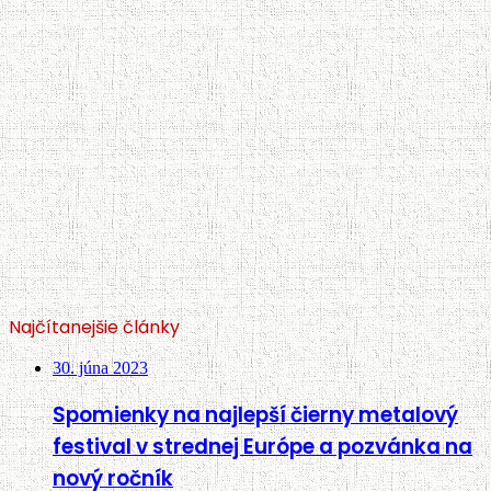
Najčítanejšie články
30. júna 2023
Spomienky na najlepší čierny metalový
festival v strednej Európe a pozvánka na
nový ročník