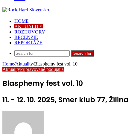
HOME
AKTUALITY
ROZHOVORY
RECENZIE
REPORTÁŽE
Search for
Home
/
Aktuality
/
Blasphemy fest vol. 10
Aktuality
Pripravované podujatia
Blasphemy fest vol. 10
11. - 12. 10. 2025, Smer klub 77, Žilina