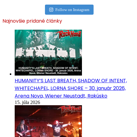
Follow on Instagram
Najnovšie pridané články
HUMANITY’S LAST BREATH, SHADOW OF INTENT,
WHITECHAPEL, LORNA SHORE – 30. január 2026,
Arena Nova, Wiener Neustadt, Rakúsko
15. júla 2026