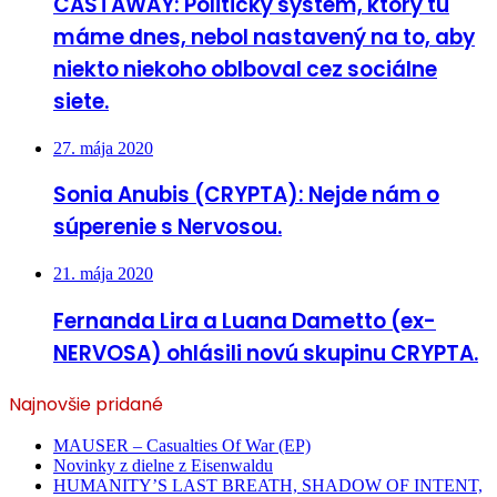
CASTAWAY: Politický systém, ktorý tu
máme dnes, nebol nastavený na to, aby
niekto niekoho oblboval cez sociálne
siete.
27. mája 2020
Sonia Anubis (CRYPTA): Nejde nám o
súperenie s Nervosou.
21. mája 2020
Fernanda Lira a Luana Dametto (ex-
NERVOSA) ohlásili novú skupinu CRYPTA.
Najnovšie pridané
MAUSER – Casualties Of War (EP)
Novinky z dielne z Eisenwaldu
HUMANITY’S LAST BREATH, SHADOW OF INTENT,