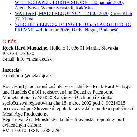
WHITECHAPEL, LORNA SHORE – 30. január 2026,
Arena Nova, Wiener Neustadt, Rakúsko
WALTARI, MAD FREQUENCY – 21.03.2026, Smer Klub
77, Žilina
SUICIDE SILENCE, DYING FETUS, SLAUGHTER TO
PREVAIL – 4. február 2026, Barba Negra, Budapešť
O nás
Rock Hard Magazine
, Hollého 1, 036 01 Martin, Slovakia
IČO 33 578 630
e-mail: info@metalage.sk
Inzercia:
e-mail: info@metalage.sk
Rock Hard je ochranná známka vo vlastníctve Rock Hard Verlags-
und Handels GmbH registrovaná na Deutches Patent-und
Marketamt pod č.29035358 a zároveň Ochranná známka
spoločenstva registrovaná dňa 15. marca 2002 pod č. 00214315,
licencovaná pre Slovenskú republiku a Českú republiku spoločnosti
Metal Age Productions.
Registrované na Ministerstve kultúry Slovenskej republiky pod
evidenčným číslom:
EV 4102/10. ISSN 1338-2284