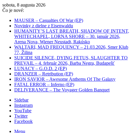
sobota, 8 augusta 2026
Čo je nové:
MAUSER – Casualties Of War (EP)
Novinky z dielne z Eisenwaldu
HUMANITY’S LAST BREATH, SHADOW OF INTENT,
WHITECHAPEL, LORNA SHORE – 30. január 2026,
Arena Nova, Wiener Neustadt, Rakúsko
WALTARI, MAD FREQUENCY – 21.03.2026, Smer Klub
77, Žilina
SUICIDE SILENCE, DYING FETUS, SLAUGHTER TO
PREVAIL – 4. február 2026, Barba Negra, Budapešť
LUNACY – G.O.D. 2 (EP)
DRANZER – Retribution (EP)
IRON SAVIOR – Awesome Anthems Of The Galaxy
FATAL ERROR – Inferno (EP)
DELIVERANCE – The Voyager Golden Banquet
Sidebar
Instagram
YouTube
Twitter
Facebook
Menu