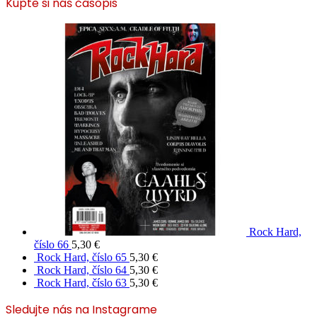
Kúpte si náš časopis
Rock Hard,
číslo 66
5,30
€
Rock Hard, číslo 65
5,30
€
Rock Hard, číslo 64
5,30
€
Rock Hard, číslo 63
5,30
€
Sledujte nás na Instagrame