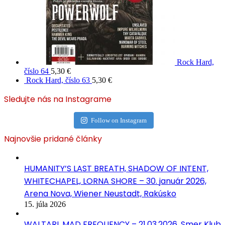
Rock Hard,
číslo 64
5,30
€
Rock Hard, číslo 63
5,30
€
Sledujte nás na Instagrame
Follow on Instagram
Najnovšie pridané články
HUMANITY’S LAST BREATH, SHADOW OF INTENT,
WHITECHAPEL, LORNA SHORE – 30. január 2026,
Arena Nova, Wiener Neustadt, Rakúsko
15. júla 2026
WALTARI, MAD FREQUENCY – 21.03.2026, Smer Klub