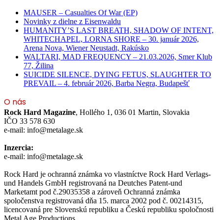
MAUSER – Casualties Of War (EP)
Novinky z dielne z Eisenwaldu
HUMANITY’S LAST BREATH, SHADOW OF INTENT,
WHITECHAPEL, LORNA SHORE – 30. január 2026,
Arena Nova, Wiener Neustadt, Rakúsko
WALTARI, MAD FREQUENCY – 21.03.2026, Smer Klub
77, Žilina
SUICIDE SILENCE, DYING FETUS, SLAUGHTER TO
PREVAIL – 4. február 2026, Barba Negra, Budapešť
O nás
Rock Hard Magazine
, Hollého 1, 036 01 Martin, Slovakia
IČO 33 578 630
e-mail: info@metalage.sk
Inzercia:
e-mail: info@metalage.sk
Rock Hard je ochranná známka vo vlastníctve Rock Hard Verlags-
und Handels GmbH registrovaná na Deutches Patent-und
Marketamt pod č.29035358 a zároveň Ochranná známka
spoločenstva registrovaná dňa 15. marca 2002 pod č. 00214315,
licencovaná pre Slovenskú republiku a Českú republiku spoločnosti
Metal Age Productions.