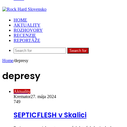
HOME
AKTUALITY
ROZHOVORY
RECENZIE
REPORTÁŽE
Search for
Home
/
depresy
depresy
Aktuality
Kremator
27. mája 2024
749
SEPTICFLESH v Skalici