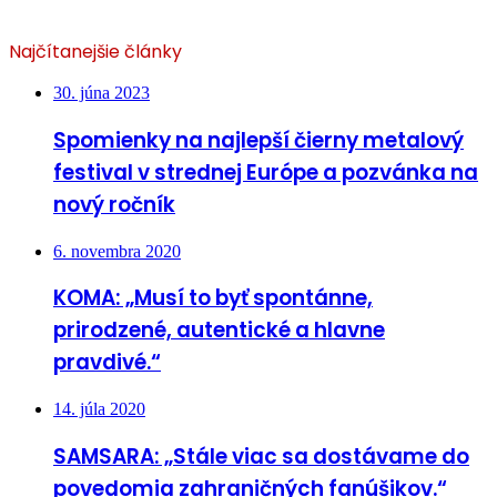
Najčítanejšie články
30. júna 2023
Spomienky na najlepší čierny metalový
festival v strednej Európe a pozvánka na
nový ročník
6. novembra 2020
KOMA: „Musí to byť spontánne,
prirodzené, autentické a hlavne
pravdivé.“
14. júla 2020
SAMSARA: „Stále viac sa dostávame do
povedomia zahraničných fanúšikov.“