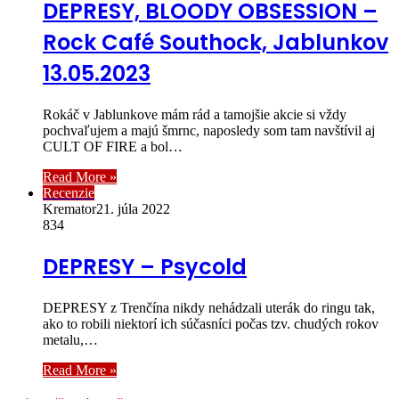
DEPRESY, BLOODY OBSESSION –
Rock Café Southock, Jablunkov
13.05.2023
Rokáč v Jablunkove mám rád a tamojšie akcie si vždy
pochvaľujem a majú šmrnc, naposledy som tam navštívil aj
CULT OF FIRE a bol…
Read More »
Recenzie
Kremator
21. júla 2022
834
DEPRESY – Psycold
DEPRESY z Trenčína nikdy nehádzali uterák do ringu tak,
ako to robili niektorí ich súčasníci počas tzv. chudých rokov
metalu,…
Read More »