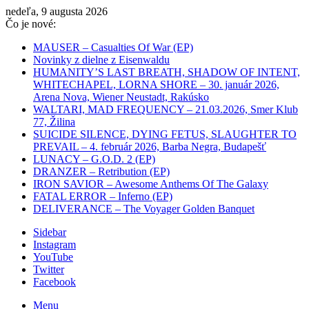
nedeľa, 9 augusta 2026
Čo je nové:
MAUSER – Casualties Of War (EP)
Novinky z dielne z Eisenwaldu
HUMANITY’S LAST BREATH, SHADOW OF INTENT,
WHITECHAPEL, LORNA SHORE – 30. január 2026,
Arena Nova, Wiener Neustadt, Rakúsko
WALTARI, MAD FREQUENCY – 21.03.2026, Smer Klub
77, Žilina
SUICIDE SILENCE, DYING FETUS, SLAUGHTER TO
PREVAIL – 4. február 2026, Barba Negra, Budapešť
LUNACY – G.O.D. 2 (EP)
DRANZER – Retribution (EP)
IRON SAVIOR – Awesome Anthems Of The Galaxy
FATAL ERROR – Inferno (EP)
DELIVERANCE – The Voyager Golden Banquet
Sidebar
Instagram
YouTube
Twitter
Facebook
Menu