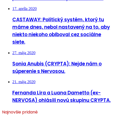
17. apríla 2020
CASTAWAY: Politický systém, ktorý tu
máme dnes, nebol nastavený na to, aby
niekto niekoho oblboval cez sociálne
siete.
27. mája 2020
Sonia Anubis (CRYPTA): Nejde nám o
súperenie s Nervosou.
21. mája 2020
Fernanda Lira a Luana Dametto (ex-
NERVOSA) ohlásili novú skupinu CRYPTA.
Najnovšie pridané