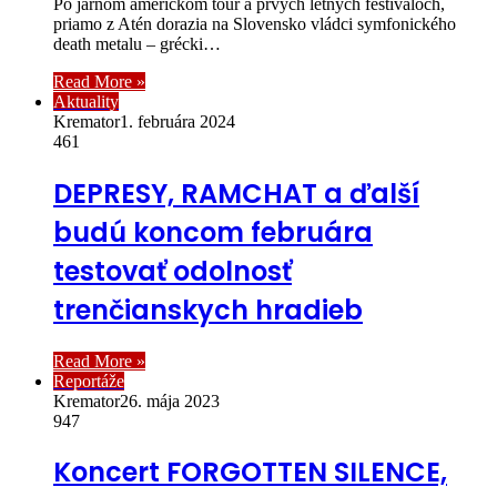
Po jarnom americkom tour a prvých letných festivaloch,
priamo z Atén dorazia na Slovensko vládci symfonického
death metalu – grécki…
Read More »
Aktuality
Kremator
1. februára 2024
461
DEPRESY, RAMCHAT a ďalší
budú koncom februára
testovať odolnosť
trenčianskych hradieb
Read More »
Reportáže
Kremator
26. mája 2023
947
Koncert FORGOTTEN SILENCE,