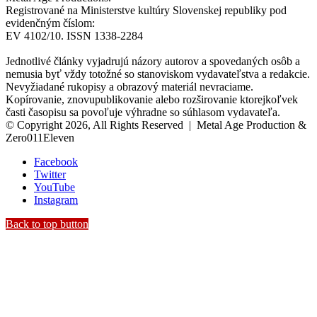
Registrované na Ministerstve kultúry Slovenskej republiky pod
evidenčným číslom:
EV 4102/10. ISSN 1338-2284
Jednotlivé články vyjadrujú názory autorov a spovedaných osôb a
nemusia byť vždy totožné so stanoviskom vydavateľstva a redakcie.
Nevyžiadané rukopisy a obrazový materiál nevraciame.
Kopírovanie, znovupublikovanie alebo rozširovanie ktorejkoľvek
časti časopisu sa povoľuje výhradne so súhlasom vydavateľa.
© Copyright 2026, All Rights Reserved | Metal Age Production &
Zero011Eleven
Facebook
Twitter
YouTube
Instagram
Back to top button